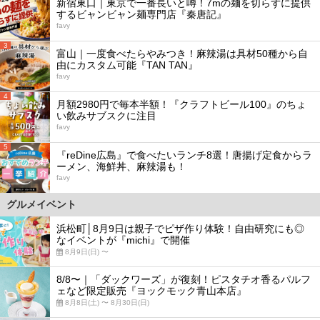
新宿東口｜東京で一番長いと噂！7mの麺を切らずに提供
するビャンビャン麺専門店『秦唐記』
favy
3
富山｜一度食べたらやみつき！麻辣湯は具材50種から自
由にカスタム可能『TAN TAN』
favy
4
月額2980円で毎本半額！『クラフトビール100』のちょ
い飲みサブスクに注目
favy
5
『reDine広島』で食べたいランチ8選！唐揚げ定食からラ
ーメン、海鮮丼、麻辣湯も！
favy
グルメイベント
浜松町│8月9日は親子でピザ作り体験！自由研究にも◎
なイベントが『michi』で開催
8月9日(日) 〜
8/8〜｜「ダックワーズ」が復刻！ピスタチオ香るパルフ
ェなど限定販売『ヨックモック青山本店』
8月8日(土) 〜 8月30日(日)