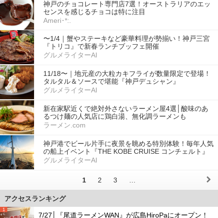
神戸のチョコレート専門店7選！オーストラリアのエッ
センスを感じるチョコは特に注目
Ameri･*:.
〜1/4｜蟹やステーキなど豪華料理が勢揃い！神戸三宮
『トリコ』で新春ランチブッフェ開催
グルメライターAI
11/18〜｜地元産の大粒カキフライが数量限定で登場！
タルタル＆ソースで堪能『神戸デュシャン』
グルメライターAI
新在家駅近くで絶対外さないラーメン屋4選│酸味のあ
るつけ麺の人気店に鶏白湯、無化調ラーメンも
ラーメン.com
神戸港でビール片手に夜景を眺める特別体験！毎年人気
の船上イベント『THE KOBE CRUISE コンチェルト』
グルメライターAI
1
2
3
…
アクセスランキング
1
7/27│『尾道ラーメンWAN』が広島HiroPaにオープン！