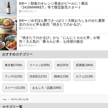
8/8〜｜朝食のオレンジ果皮がビールに！横浜
『2416MARKET』等で限定販売スタート
8月8日(土) 〜
8/6〜｜ゆずぽん酢でさっぱり！大根おろしをのせた夏限
定のカルビ丼を販売『焼きたてのかるび』
8月6日(木) 〜
『焼きたてのかるび』から「にんにくカルビ丼」が発
売！大人気の「豚カルビ丼」も待望の復活
8月6日(木) 〜
おすすめカテゴリー
東京都(7546)
ラーメン(2305)
肉(2253)
居酒屋(1804)
ランチ(1225)
渋谷区(1215)
焼肉(1138)
カフェ(1130)
スイーツ(1130)
おもしろ・話題(1065)
favy
神戸市に関する記事
カテゴリ一覧