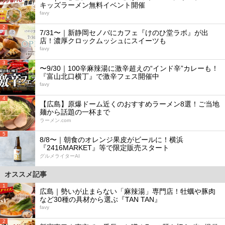
キッズラーメン無料イベント開催
favy
2
7/31〜｜新静岡セノバにカフェ『けのひ堂ラボ』が出
店！濃厚クロックムッシュにスイーツも
favy
3
〜9/30｜100辛麻辣湯に激辛超えの“インド辛”カレーも！
『富山北口横丁』で激辛フェス開催中
favy
4
【広島】原爆ドーム近くのおすすめラーメン8選！ご当地
麺から話題の一杯まで
ラーメン.com
5
8/8〜｜朝食のオレンジ果皮がビールに！横浜
『2416MARKET』等で限定販売スタート
グルメライターAI
オススメ記事
1
広島｜勢いが止まらない「麻辣湯」専門店！牡蠣や豚肉
など30種の具材から選ぶ『TAN TAN』
favy
2