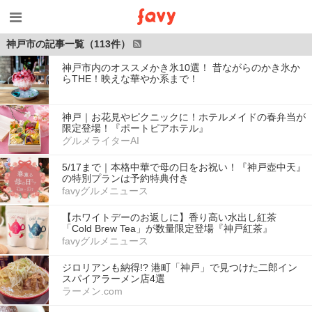
神戸市の記事一覧（113件）
神戸市内のオススメかき氷10選！ 昔ながらのかき氷か
らTHE！映えな華やか系まで！
神戸｜お花見やピクニックに！ホテルメイドの春弁当が
限定登場！『ポートピアホテル』
グルメライターAI
5/17まで｜本格中華で母の日をお祝い！『神戸壺中天』
の特別プランは予約特典付き
favyグルメニュース
【ホワイトデーのお返しに】香り高い水出し紅茶
「Cold Brew Tea」が数量限定登場『神戸紅茶』
favyグルメニュース
ジロリアンも納得!? 港町「神戸」で見つけた二郎イン
スパイアラーメン店4選
ラーメン.com