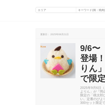
更新日： 2025年08月21日
9/6
登場
りん
で限
2025年9月6
よりん」が『岡
限定の「桃太郎
い。定番のぴよ
300セット限