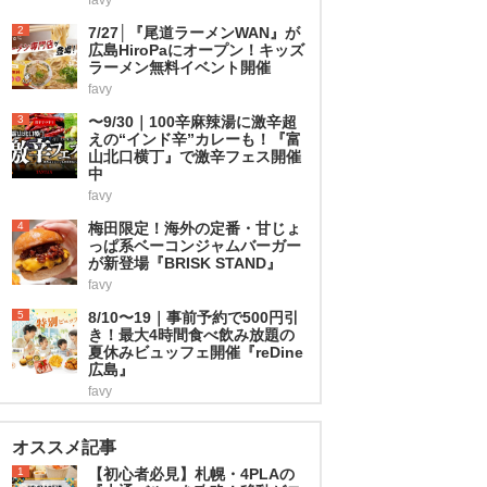
2
7/27│『尾道ラーメンWAN』が
広島HiroPaにオープン！キッズ
ラーメン無料イベント開催
favy
3
〜9/30｜100辛麻辣湯に激辛超
えの“インド辛”カレーも！『富
山北口横丁』で激辛フェス開催
中
favy
4
梅田限定！海外の定番・甘じょ
っぱ系ベーコンジャムバーガー
が新登場『BRISK STAND』
favy
5
8/10〜19｜事前予約で500円引
き！最大4時間食べ飲み放題の
夏休みビュッフェ開催『reDine
広島』
favy
オススメ記事
1
【初心者必見】札幌・4PLAの