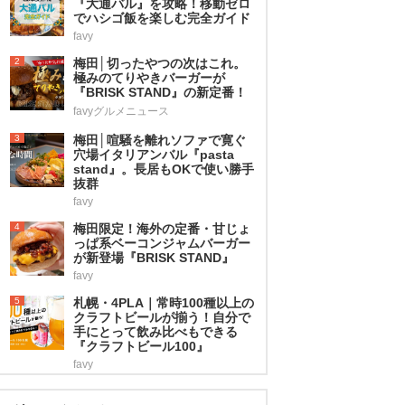
『大通バル』を攻略！移動ゼロ
でハシゴ飯を楽しむ完全ガイド
favy
2
梅田│切ったやつの次はこれ。
極みのてりやきバーガーが
『BRISK STAND』の新定番！
favyグルメニュース
3
梅田│喧騒を離れソファで寛ぐ
穴場イタリアンバル『pasta
stand』。長居もOKで使い勝手
抜群
favy
4
梅田限定！海外の定番・甘じょ
っぱ系ベーコンジャムバーガー
が新登場『BRISK STAND』
favy
5
札幌・4PLA｜常時100種以上の
クラフトビールが揃う！自分で
手にとって飲み比べもできる
『クラフトビール100』
favy