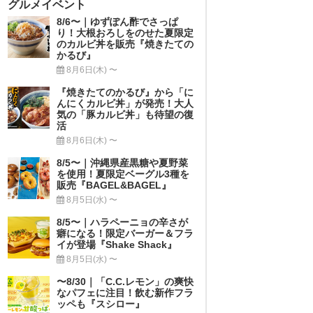
グルメイベント
8/6〜｜ゆずぽん酢でさっぱ
り！大根おろしをのせた夏限定
のカルビ丼を販売『焼きたての
かるび』
8月6日(木) 〜
『焼きたてのかるび』から「に
んにくカルビ丼」が発売！大人
気の「豚カルビ丼」も待望の復
活
8月6日(木) 〜
8/5〜｜沖縄県産黒糖や夏野菜
を使用！夏限定ベーグル3種を
販売『BAGEL&BAGEL』
8月5日(水) 〜
8/5〜｜ハラペーニョの辛さが
癖になる！限定バーガー＆フラ
イが登場『Shake Shack』
8月5日(水) 〜
〜8/30｜「C.C.レモン」の爽快
なパフェに注目！飲む新作フラ
ッペも『スシロー』