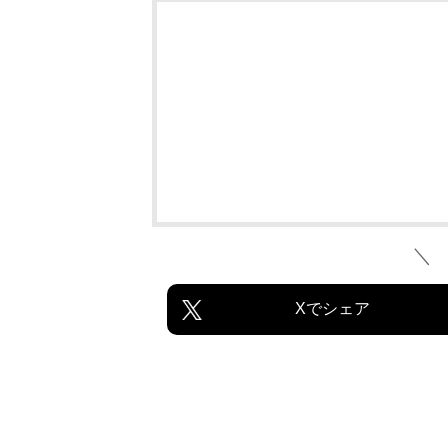
＼
Xでシェア