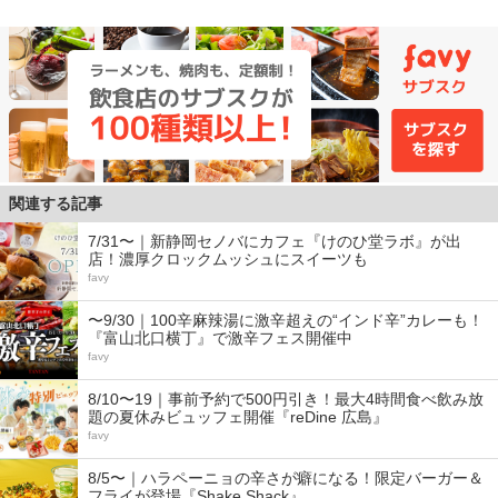
関連する記事
7/31〜｜新静岡セノバにカフェ『けのひ堂ラボ』が出
店！濃厚クロックムッシュにスイーツも
favy
〜9/30｜100辛麻辣湯に激辛超えの“インド辛”カレーも！
『富山北口横丁』で激辛フェス開催中
favy
8/10〜19｜事前予約で500円引き！最大4時間食べ飲み放
題の夏休みビュッフェ開催『reDine 広島』
favy
8/5〜｜ハラペーニョの辛さが癖になる！限定バーガー＆
フライが登場『Shake Shack』