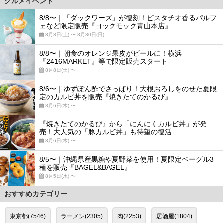
グルメイベント
8/8〜｜「ダックワーズ」が復刻！ピスタチオ香るパルフ
ェなど限定販売『ヨックモック青山本店』
8月8日(土) 〜 8月30日(日)
8/8〜｜朝食のオレンジ果皮がビールに！横浜
『2416MARKET』等で限定販売スタート
8月8日(土) 〜
8/6〜｜ゆずぽん酢でさっぱり！大根おろしをのせた夏限
定のカルビ丼を販売『焼きたてのかるび』
8月6日(木) 〜
『焼きたてのかるび』から「にんにくカルビ丼」が発
売！大人気の「豚カルビ丼」も待望の復活
8月6日(木) 〜
8/5〜｜沖縄県産黒糖や夏野菜を使用！夏限定ベーグル3
種を販売『BAGEL&BAGEL』
8月5日(水) 〜
おすすめカテゴリー
東京都(7546)
ラーメン(2305)
肉(2253)
居酒屋(1804)