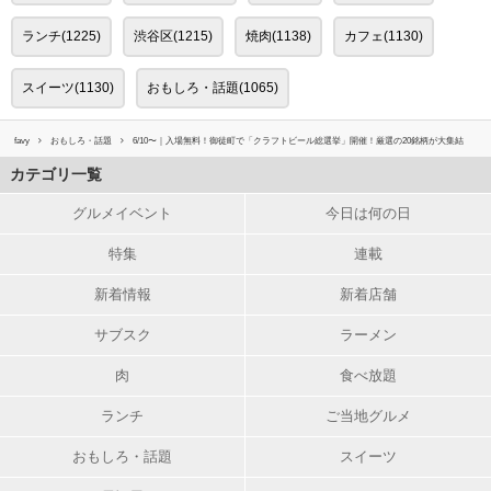
ランチ(1225)
渋谷区(1215)
焼肉(1138)
カフェ(1130)
スイーツ(1130)
おもしろ・話題(1065)
favy
おもしろ・話題
6/10〜｜入場無料！御徒町で「クラフトビール総選挙」開催！厳選の20銘柄が大集結
カテゴリ一覧
グルメイベント
今日は何の日
特集
連載
新着情報
新着店舗
サブスク
ラーメン
肉
食べ放題
ランチ
ご当地グルメ
おもしろ・話題
スイーツ