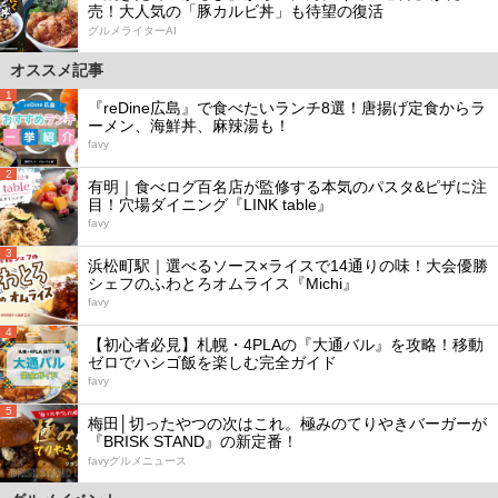
売！大人気の「豚カルビ丼」も待望の復活
グルメライターAI
オススメ記事
1
『reDine広島』で食べたいランチ8選！唐揚げ定食からラ
ーメン、海鮮丼、麻辣湯も！
favy
2
有明｜食べログ百名店が監修する本気のパスタ&ピザに注
目！穴場ダイニング『LINK table』
favy
3
浜松町駅｜選べるソース×ライスで14通りの味！大会優勝
シェフのふわとろオムライス『Michi』
favy
4
【初心者必見】札幌・4PLAの『大通バル』を攻略！移動
ゼロでハシゴ飯を楽しむ完全ガイド
favy
5
梅田│切ったやつの次はこれ。極みのてりやきバーガーが
『BRISK STAND』の新定番！
favyグルメニュース