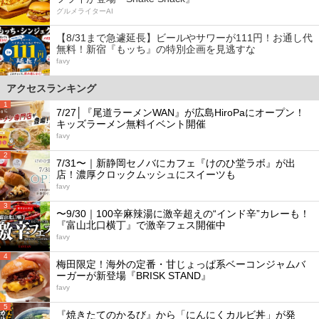
グルメライターAI
【8/31まで急遽延長】ビールやサワーが111円！お通し代
無料！新宿『もッち』の特別企画を見逃すな
favy
アクセスランキング
1
7/27│『尾道ラーメンWAN』が広島HiroPaにオープン！
キッズラーメン無料イベント開催
favy
2
7/31〜｜新静岡セノバにカフェ『けのひ堂ラボ』が出
店！濃厚クロックムッシュにスイーツも
favy
3
〜9/30｜100辛麻辣湯に激辛超えの“インド辛”カレーも！
『富山北口横丁』で激辛フェス開催中
favy
4
梅田限定！海外の定番・甘じょっぱ系ベーコンジャムバ
ーガーが新登場『BRISK STAND』
favy
5
『焼きたてのかるび』から「にんにくカルビ丼」が発