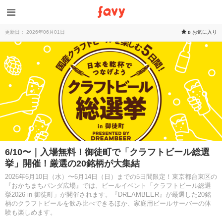
更新日： 2026年06月01日
お気に入り
0
6/10〜｜入場無料！御徒町で「クラフトビール総選
挙」開催！厳選の20銘柄が大集結
2026年6月10日（水）〜6月14日（日）までの5日間限定！東京都台東区の
『おかちまちパンダ広場』では、ビールイベント「クラフトビール総選
挙2026 in 御徒町」が開催されます。『DREAMBEER』が厳選した20銘
柄のクラフトビールを飲み比べできるほか、家庭用ビールサーバーの体
験も楽しめます。