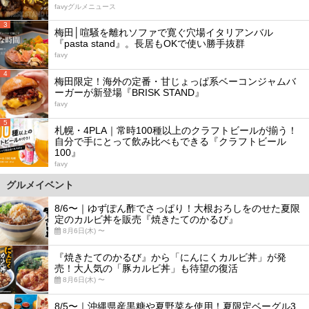
favyグルメニュース
3
梅田│喧騒を離れソファで寛ぐ穴場イタリアンバル
『pasta stand』。長居もOKで使い勝手抜群
favy
4
梅田限定！海外の定番・甘じょっぱ系ベーコンジャムバ
ーガーが新登場『BRISK STAND』
favy
5
札幌・4PLA｜常時100種以上のクラフトビールが揃う！
自分で手にとって飲み比べもできる『クラフトビール
100』
favy
グルメイベント
8/6〜｜ゆずぽん酢でさっぱり！大根おろしをのせた夏限
定のカルビ丼を販売『焼きたてのかるび』
8月6日(木) 〜
『焼きたてのかるび』から「にんにくカルビ丼」が発
売！大人気の「豚カルビ丼」も待望の復活
8月6日(木) 〜
8/5〜｜沖縄県産黒糖や夏野菜を使用！夏限定ベーグル3