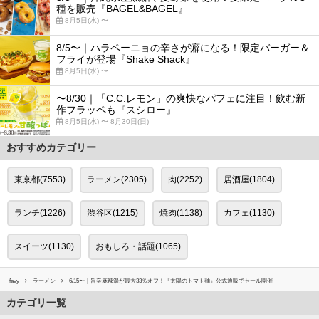
種を販売『BAGEL&BAGEL』
8月5日(水) 〜
8/5〜｜ハラペーニョの辛さが癖になる！限定バーガー＆
フライが登場『Shake Shack』
8月5日(水) 〜
〜8/30｜「C.C.レモン」の爽快なパフェに注目！飲む新
作フラッペも『スシロー』
8月5日(水) 〜 8月30日(日)
おすすめカテゴリー
東京都(7553)
ラーメン(2305)
肉(2252)
居酒屋(1804)
ランチ(1226)
渋谷区(1215)
焼肉(1138)
カフェ(1130)
スイーツ(1130)
おもしろ・話題(1065)
favy
ラーメン
6/15〜｜旨辛麻辣湯が最大33％オフ！『太陽のトマト麺』公式通販でセール開催
カテゴリ一覧