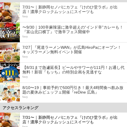
7/31〜｜新静岡セノバにカフェ『けのひ堂ラボ』が出
店！濃厚クロックムッシュにスイーツも
favy
〜9/30｜100辛麻辣湯に激辛超えの“インド辛”カレーも！
『富山北口横丁』で激辛フェス開催中
favy
7/27│『尾道ラーメンWAN』が広島HiroPaにオープン！
キッズラーメン無料イベント開催
favy
【8/31まで急遽延長】ビールやサワーが111円！お通し代
無料！新宿『もッち』の特別企画を見逃すな
favy
8/10〜19｜事前予約で500円引き！最大4時間食べ飲み放
題の夏休みビュッフェ開催『reDine 広島』
favy
アクセスランキング
1
7/31〜｜新静岡セノバにカフェ『けのひ堂ラボ』が出
店！濃厚クロックムッシュにスイーツも
favy