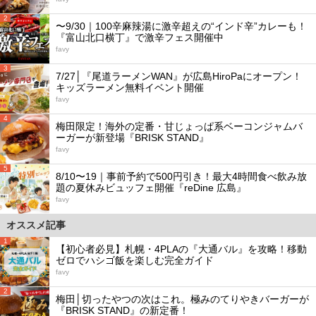
2
〜9/30｜100辛麻辣湯に激辛超えの“インド辛”カレーも！
『富山北口横丁』で激辛フェス開催中
favy
3
7/27│『尾道ラーメンWAN』が広島HiroPaにオープン！
キッズラーメン無料イベント開催
favy
4
梅田限定！海外の定番・甘じょっぱ系ベーコンジャムバ
ーガーが新登場『BRISK STAND』
favy
5
8/10〜19｜事前予約で500円引き！最大4時間食べ飲み放
題の夏休みビュッフェ開催『reDine 広島』
favy
オススメ記事
1
【初心者必見】札幌・4PLAの『大通バル』を攻略！移動
ゼロでハシゴ飯を楽しむ完全ガイド
favy
2
梅田│切ったやつの次はこれ。極みのてりやきバーガーが
『BRISK STAND』の新定番！