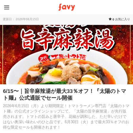
更新日： 2026年06月15日
お気に入り
0
6/15〜｜旨辛麻辣湯が最大33％オフ！『太陽のトマ
ト麺』公式通販でセール開催
2026年6月15日（月）より期間限定！トマトラーメン専門店『太陽のトマ
ト麺』の公式オンラインショップにて、「太陽の旨辛麻辣湯」が先行販
売されます。トマトの旨みと唐辛子、花椒が調和した、ただ辛いだけで
はない奥深い味わいのひと品です。6月30日（火）まで最大33％オフのお
得な限定セールも開催されます！