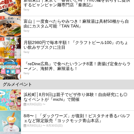
するビャンビャン麺専門店『秦唐記』
favy
3
富山｜一度食べたらやみつき！麻辣湯は具材50種から自
由にカスタム可能『TAN TAN』
favy
4
月額2980円で毎本半額！『クラフトビール100』のちょ
い飲みサブスクに注目
favy
5
『reDine広島』で食べたいランチ8選！唐揚げ定食からラ
ーメン、海鮮丼、麻辣湯も！
favy
グルメイベント
浜松町│8月9日は親子でピザ作り体験！自由研究にも◎
なイベントが『michi』で開催
8月9日(日) 〜
8/8〜｜「ダックワーズ」が復刻！ピスタチオ香るパルフ
ェなど限定販売『ヨックモック青山本店』
8月8日(土) 〜 8月30日(日)