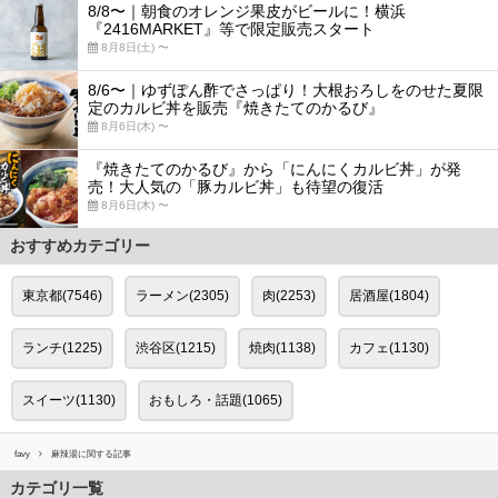
8/8〜｜朝食のオレンジ果皮がビールに！横浜
『2416MARKET』等で限定販売スタート
8月8日(土) 〜
8/6〜｜ゆずぽん酢でさっぱり！大根おろしをのせた夏限
定のカルビ丼を販売『焼きたてのかるび』
8月6日(木) 〜
『焼きたてのかるび』から「にんにくカルビ丼」が発
売！大人気の「豚カルビ丼」も待望の復活
8月6日(木) 〜
おすすめカテゴリー
東京都(7546)
ラーメン(2305)
肉(2253)
居酒屋(1804)
ランチ(1225)
渋谷区(1215)
焼肉(1138)
カフェ(1130)
スイーツ(1130)
おもしろ・話題(1065)
favy
麻辣湯に関する記事
カテゴリ一覧