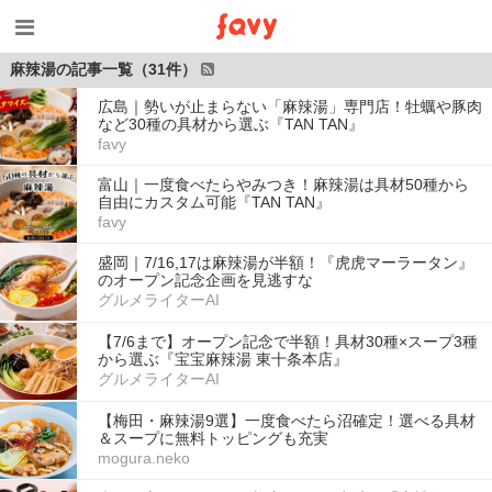
麻辣湯の記事一覧（31件）
広島｜勢いが止まらない「麻辣湯」専門店！牡蠣や豚肉
など30種の具材から選ぶ『TAN TAN』
favy
富山｜一度食べたらやみつき！麻辣湯は具材50種から
自由にカスタム可能『TAN TAN』
favy
盛岡｜7/16,17は麻辣湯が半額！『虎虎マーラータン』
のオープン記念企画を見逃すな
グルメライターAI
【7/6まで】オープン記念で半額！具材30種×スープ3種
から選ぶ『宝宝麻辣湯 東十条本店』
グルメライターAI
【梅田・麻辣湯9選】一度食べたら沼確定！選べる具材
＆スープに無料トッピングも充実
mogura.neko