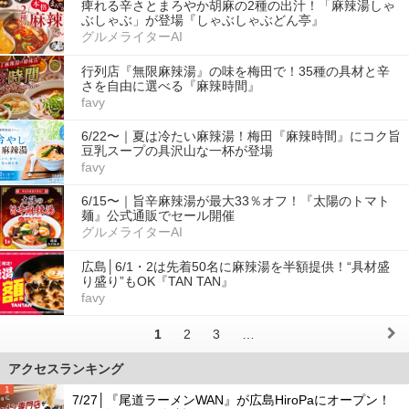
痺れる辛さとまろやか胡麻の2種の出汁！「麻辣湯しゃ
ぶしゃぶ」が登場『しゃぶしゃぶどん亭』
グルメライターAI
行列店『無限麻辣湯』の味を梅田で！35種の具材と辛
さを自由に選べる『麻辣時間』
favy
6/22〜｜夏は冷たい麻辣湯！梅田『麻辣時間』にコク旨
豆乳スープの具沢山な一杯が登場
favy
6/15〜｜旨辛麻辣湯が最大33％オフ！『太陽のトマト
麺』公式通販でセール開催
グルメライターAI
広島│6/1・2は先着50名に麻辣湯を半額提供！“具材盛
り盛り”もOK『TAN TAN』
favy
1
2
3
…
アクセスランキング
1
7/27│『尾道ラーメンWAN』が広島HiroPaにオープン！