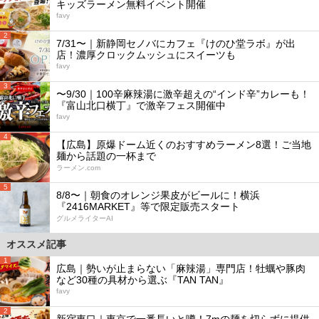
キッズラーメン無料イベント開催
favy
2
7/31〜｜新静岡セノバにカフェ『けのひ堂ラボ』が出
店！濃厚クロックムッシュにスイーツも
favy
3
〜9/30｜100辛麻辣湯に激辛超えの“インド辛”カレーも！
『富山北口横丁』で激辛フェス開催中
favy
4
【広島】原爆ドーム近くのおすすめラーメン8選！ご当地
麺から話題の一杯まで
ラーメン.com
5
8/8〜｜朝食のオレンジ果皮がビールに！横浜
『2416MARKET』等で限定販売スタート
グルメライターAI
オススメ記事
1
広島｜勢いが止まらない「麻辣湯」専門店！牡蠣や豚肉
など30種の具材から選ぶ『TAN TAN』
favy
2
新宿東口｜東京で一番長いと噂！7mの麺を切らずに提供