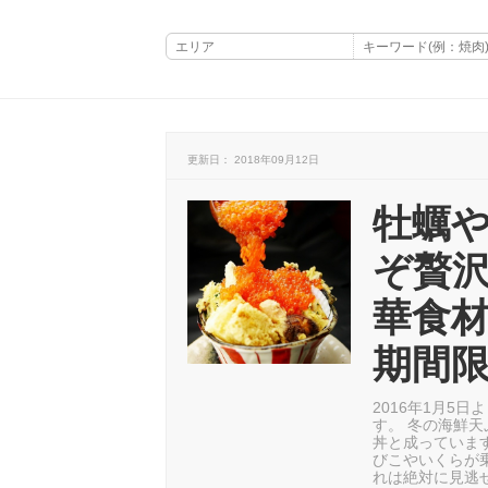
更新日： 2018年09月12日
牡蠣
ぞ贅沢
華食材
期間
2016年1月5
す。 冬の海鮮
丼と成っていま
びこやいくらが
れは絶対に見逃