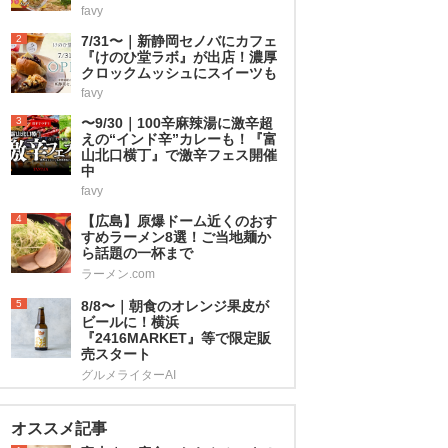
favy
2
7/31〜｜新静岡セノバにカフェ
『けのひ堂ラボ』が出店！濃厚
クロックムッシュにスイーツも
favy
3
〜9/30｜100辛麻辣湯に激辛超
えの“インド辛”カレーも！『富
山北口横丁』で激辛フェス開催
中
favy
4
【広島】原爆ドーム近くのおす
すめラーメン8選！ご当地麺か
ら話題の一杯まで
ラーメン.com
5
8/8〜｜朝食のオレンジ果皮が
ビールに！横浜
『2416MARKET』等で限定販
売スタート
グルメライターAI
オススメ記事