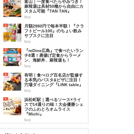
1
富山｜一度食べたらやみつき！
麻辣湯は具材50種から自由にカ
スタム可能『TAN TAN』
favy
2
月額2980円で毎本半額！『クラ
フトビール100』のちょい飲み
サブスクに注目
favy
3
『reDine広島』で食べたいラン
チ8選！唐揚げ定食からラーメ
ン、海鮮丼、麻辣湯も！
favy
4
有明｜食べログ百名店が監修す
る本気のパスタ&ピザに注目！
穴場ダイニング『LINK table』
favy
5
浜松町駅｜選べるソース×ライ
スで14通りの味！大会優勝シェ
フのふわとろオムライス
『Michi』
favy