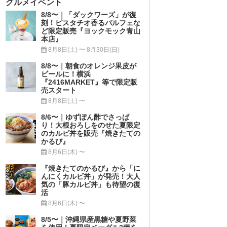
グルメイベント
8/8〜｜「ダックワーズ」が復
刻！ピスタチオ香るパルフェな
ど限定販売『ヨックモック青山
本店』
8月8日(土) 〜 8月30日(日)
8/8〜｜朝食のオレンジ果皮が
ビールに！横浜
『2416MARKET』等で限定販
売スタート
8月8日(土) 〜
8/6〜｜ゆずぽん酢でさっぱ
り！大根おろしをのせた夏限定
のカルビ丼を販売『焼きたての
かるび』
8月6日(木) 〜
『焼きたてのかるび』から「に
んにくカルビ丼」が発売！大人
気の「豚カルビ丼」も待望の復
活
8月6日(木) 〜
8/5〜｜沖縄県産黒糖や夏野菜