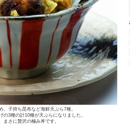
め、子持ち昆布など海鮮天ぷら7種。
げの3種の計10種が天ぷらになりました。
、まさに贅沢の極み丼です。