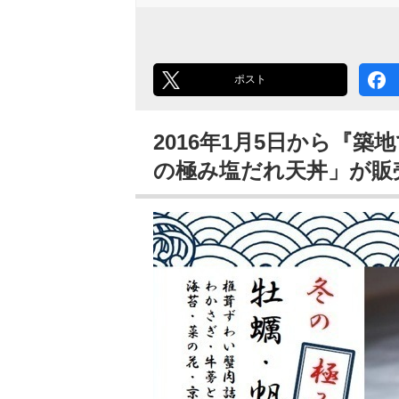
ポスト
2016年1月5日から『築
の極み塩だれ天丼」が販