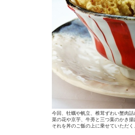
今回、牡蠣や帆立、椎茸ずわい蟹肉詰
菜の花や京芋、牛蒡と三つ葉のかき揚
それを丼のご飯の上に乗せていただく