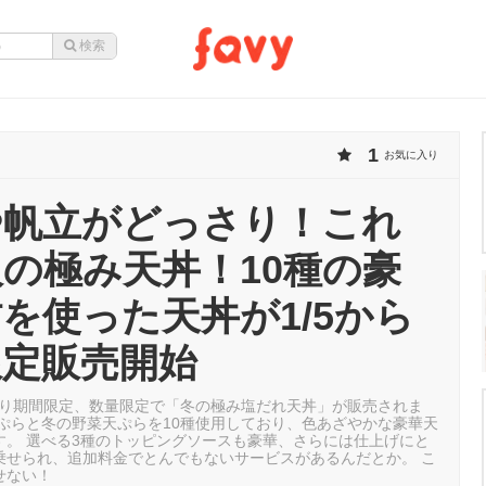
1
お気に入り
や帆立がどっさり！これ
の極み天丼！10種の豪
を使った天丼が1/5から
限定販売開始
日より期間限定、数量限定で「冬の極み塩だれ天丼」が販売されま
天ぷらと冬の野菜天ぷらを10種使用しており、色あざやかな豪華天
す。 選べる3種のトッピングソースも豪華、さらには仕上げにと
乗せられ、追加料金でとんでもないサービスがあるんだとか。 こ
せない！