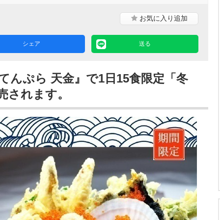
お気に入り
追加
シェア
送る
地てんぷら 天金』で1日15食限定「冬
売されます。