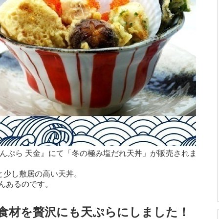
地てんぷら 天金』にて「冬の極み塩だれ天丼」が販売されま
と少し敷居の高い天丼。
んあるのです。
品食材を贅沢にも天ぷらにしました！