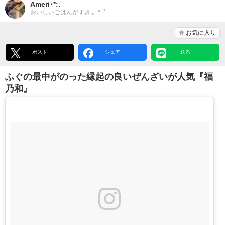
Ameri･*:.
おいしいごはんがすき.｡.:*･ﾟ
お気に入り
ポスト
シェア
送る
ふぐの最中がのった縁起の良いぜんざいが人気『福
乃和』