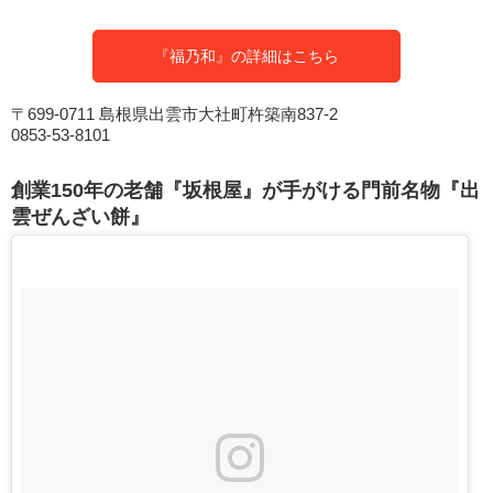
『福乃和』の詳細はこちら
〒699-0711 島根県出雲市大社町杵築南837-2
0853-53-8101
創業150年の老舗『坂根屋』が手がける門前名物『出
雲ぜんざい餅』