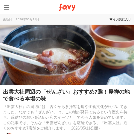
更新日： 2026年05月11日
お気に入り
0
出雲大社周辺の「ぜんざい」おすすめ7選！発祥の地
で食べる本場の味
『出雲大社』の周辺には、古くから参拝客を癒やす食文化が根づいてき
ました。なかでも「ぜんざい」は、この地が発祥であるという歴史を持
ち、縁結びの願いを込めた和スイーツとして今も人気を集めています。
この記事では、そんな「出雲ぜんざい」を堪能できる、『出雲大社』近
くのおすすめ7店舗をご紹介します。（2026/05/11公開）