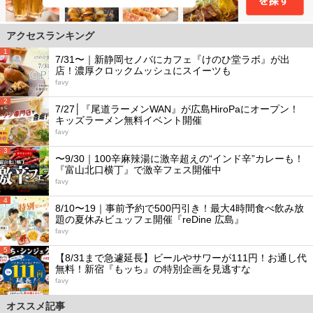
アクセスランキング
1
7/31〜｜新静岡セノバにカフェ『けのひ堂ラボ』が出
店！濃厚クロックムッシュにスイーツも
favy
2
7/27│『尾道ラーメンWAN』が広島HiroPaにオープン！
キッズラーメン無料イベント開催
favy
3
〜9/30｜100辛麻辣湯に激辛超えの“インド辛”カレーも！
『富山北口横丁』で激辛フェス開催中
favy
4
8/10〜19｜事前予約で500円引き！最大4時間食べ飲み放
題の夏休みビュッフェ開催『reDine 広島』
favy
5
【8/31まで急遽延長】ビールやサワーが111円！お通し代
無料！新宿『もッち』の特別企画を見逃すな
favy
オススメ記事