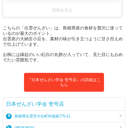
投稿を見る
こちらの「出雲ぜんざい」は、島根県産の食材を贅沢に使って
いるのが最大のポイント。
出雲産の大納言小豆を、素材の味が引き立つように甘さ控えめ
で仕上げています。
お椀には縁起のいい紅白の丸餅が入っていて、見た目にもおめ
でたい雰囲気です。
『日本ぜんざい学会 壱号店』の詳細はこ
ちら
日本ぜんざい学会 壱号店
島根県出雲市大社町杵築南775-11
0853536031