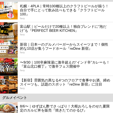
1
札幌・4PLA｜常時100種以上のクラフトビールが揃う！
自分で手にとって飲み比べもできる『クラフトビール
100』
favy
2
富山駅｜ビールだけで20種以上！独自ブレンドに“泡だ
け”も『PERFECT BEER KITCHEN』
favy
3
新宿｜日本一のグルメバーガーからスイーツまで！個性
的な10店が集うフードホール『reDine 新宿』
favy
4
〜9/30｜100辛麻辣湯に激辛超えの“インド辛”カレーも！
『富山北口横丁』で激辛フェス開催中
favy
5
【新宿】雰囲気の異なる4つのフロアで食事やお酒、締め
スイーツも。話題のスポット『reDine 新宿』に注目
favy
グルメイベント
8/6〜｜ゆずぽん酢でさっぱり！大根おろしをのせた夏限
定のカルビ丼を販売『焼きたてのかるび』