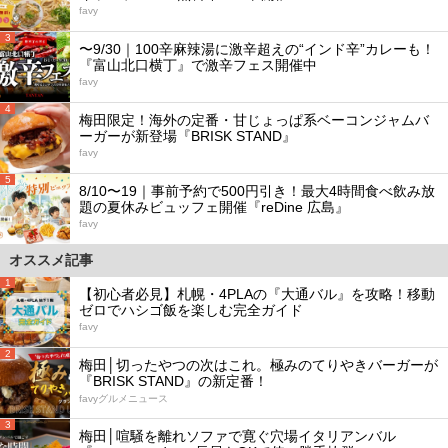
favy
3
〜9/30｜100辛麻辣湯に激辛超えの“インド辛”カレーも！
『富山北口横丁』で激辛フェス開催中
favy
4
梅田限定！海外の定番・甘じょっぱ系ベーコンジャムバ
ーガーが新登場『BRISK STAND』
favy
5
8/10〜19｜事前予約で500円引き！最大4時間食べ飲み放
題の夏休みビュッフェ開催『reDine 広島』
favy
オススメ記事
1
【初心者必見】札幌・4PLAの『大通バル』を攻略！移動
ゼロでハシゴ飯を楽しむ完全ガイド
favy
2
梅田│切ったやつの次はこれ。極みのてりやきバーガーが
『BRISK STAND』の新定番！
favyグルメニュース
3
梅田│喧騒を離れソファで寛ぐ穴場イタリアンバル