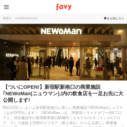
更新日： 2018年09月12日
お気に入り
0
【ついにOPEN!】新宿駅新南口の商業施設
｢NEWoMan(ニュウマン)｣内の飲食店を一足お先に大
公開します!
明日3/25にいよいよ新宿駅新南口に新しい商業施設｢NEWoMan(ニュウマ
ン)｣がOPENします！「NEWoMan」は、JR新宿ミライナタワー内6フロ
アと、現在建設中の新宿駅新南口駅構内（エキナカ/エキソト）の1フロ
ア、そして線路上空部の３フロア（屋上含む）からなる新しい商業施