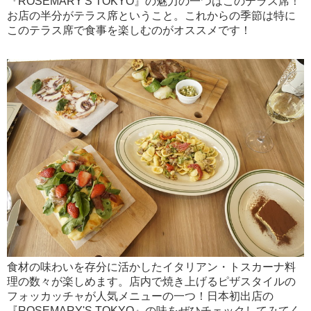
『ROSEMARY'S TOKYO』の魅力の一つはこのテラス席！
お店の半分がテラス席ということ。これからの季節は特に
このテラス席で食事を楽しむのがオススメです！
食材の味わいを存分に活かしたイタリアン・トスカーナ料
理の数々が楽しめます。店内で焼き上げるピザスタイルの
フォッカッチャが人気メニューの一つ！日本初出店の
『ROSEMARY'S TOKYO』の味をぜひチェックしてみてく