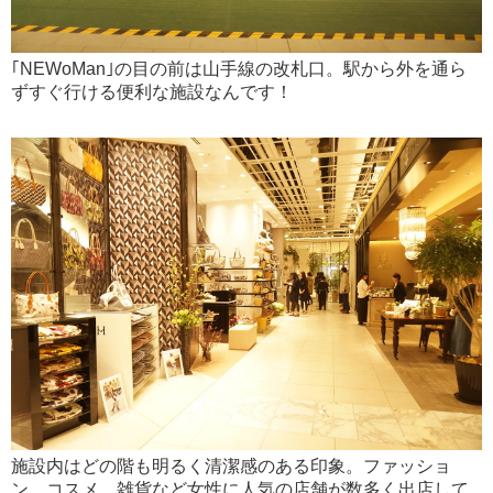
｢NEWoMan｣の目の前は山手線の改札口。駅から外を通ら
ずすぐ行ける便利な施設なんです！
施設内はどの階も明るく清潔感のある印象。ファッショ
ン、コスメ、雑貨など女性に人気の店舗が数多く出店して