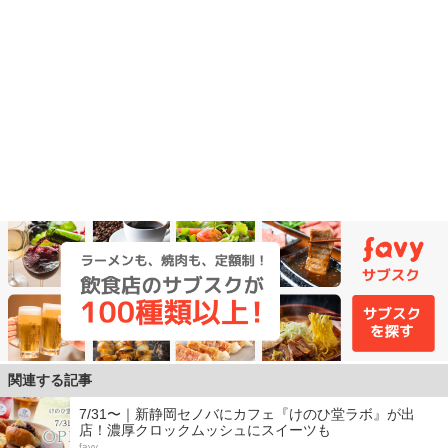
関連する記事
7/31〜｜新静岡セノバにカフェ『けのひ堂ラボ』が出
店！濃厚クロックムッシュにスイーツも
favy