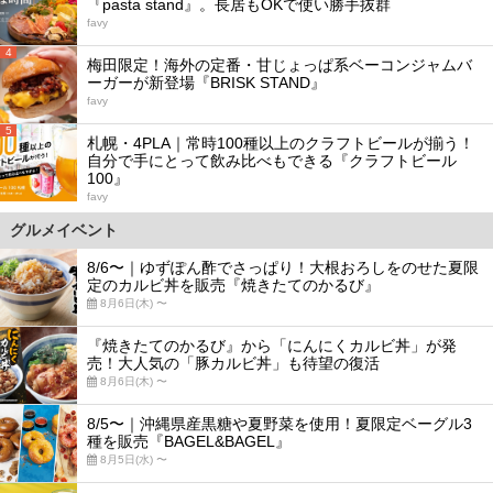
『pasta stand』。長居もOKで使い勝手抜群
favy
4
梅田限定！海外の定番・甘じょっぱ系ベーコンジャムバ
ーガーが新登場『BRISK STAND』
favy
5
札幌・4PLA｜常時100種以上のクラフトビールが揃う！
自分で手にとって飲み比べもできる『クラフトビール
100』
favy
グルメイベント
8/6〜｜ゆずぽん酢でさっぱり！大根おろしをのせた夏限
定のカルビ丼を販売『焼きたてのかるび』
8月6日(木) 〜
『焼きたてのかるび』から「にんにくカルビ丼」が発
売！大人気の「豚カルビ丼」も待望の復活
8月6日(木) 〜
8/5〜｜沖縄県産黒糖や夏野菜を使用！夏限定ベーグル3
種を販売『BAGEL&BAGEL』
8月5日(水) 〜