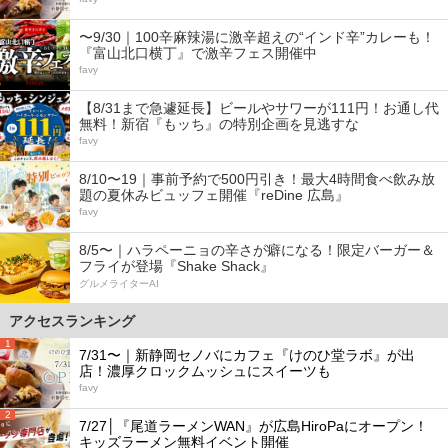
〜9/30｜100辛麻辣湯に激辛超えの“インド辛”カレーも！
『富山北口横丁』で激辛フェス開催中
favy
【8/31まで急遽延長】ビールやサワーが111円！お通し代
無料！新宿『もッち』の特別企画を見逃すな
favy
8/10〜19｜事前予約で500円引き！最大4時間食べ飲み放
題の夏休みビュッフェ開催『reDine 広島』
favy
8/5〜｜ハラペーニョの辛さが癖になる！限定バーガー＆
フライが登場『Shake Shack』
グルメライターAI
アクセスランキング
1
7/31〜｜新静岡セノバにカフェ『けのひ堂ラボ』が出
店！濃厚クロックムッシュにスイーツも
favy
2
7/27│『尾道ラーメンWAN』が広島HiroPaにオープン！
キッズラーメン無料イベント開催