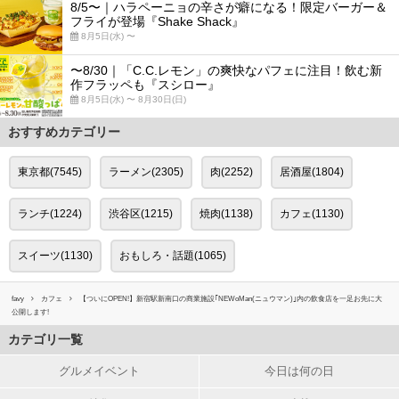
8/5〜｜ハラペーニョの辛さが癖になる！限定バーガー＆
フライが登場『Shake Shack』
8月5日(水) 〜
〜8/30｜「C.C.レモン」の爽快なパフェに注目！飲む新
作フラッペも『スシロー』
8月5日(水) 〜 8月30日(日)
おすすめカテゴリー
東京都(7545)
ラーメン(2305)
肉(2252)
居酒屋(1804)
ランチ(1224)
渋谷区(1215)
焼肉(1138)
カフェ(1130)
スイーツ(1130)
おもしろ・話題(1065)
favy
カフェ
【ついにOPEN!】新宿駅新南口の商業施設｢NEWoMan(ニュウマン)｣内の飲食店を一足お先に大
公開します!
カテゴリ一覧
グルメイベント
今日は何の日