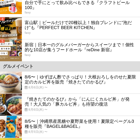
自分で手にとって飲み比べもできる『クラフトビール
100』
favy
4
富山駅｜ビールだけで20種以上！独自ブレンドに“泡だ
け”も『PERFECT BEER KITCHEN』
favy
5
新宿｜日本一のグルメバーガーからスイーツまで！個性
的な10店が集うフードホール『reDine 新宿』
favy
グルメイベント
8/6〜｜ゆずぽん酢でさっぱり！大根おろしをのせた夏限
定のカルビ丼を販売『焼きたてのかるび』
8月6日(木) 〜
『焼きたてのかるび』から「にんにくカルビ丼」が発
売！大人気の「豚カルビ丼」も待望の復活
8月6日(木) 〜
8/5〜｜沖縄県産黒糖や夏野菜を使用！夏限定ベーグル3
種を販売『BAGEL&BAGEL』
8月5日(水) 〜