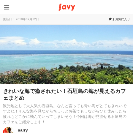
更新日： 2018年09月12日
お気に入り
1
きれいな海で癒されたい！石垣島の海が見えるカフ
ェまとめ
観光地として大人気の石垣島。なんと言っても青い海がとてもきれいで
すよね！そんな海を見ながらちょっとお茶でもしながらひと休みしたら
疲れもどこかに飛んでいってしまいそう！今回は海が見渡せる石垣島の
カフェをご紹介します！
sarry