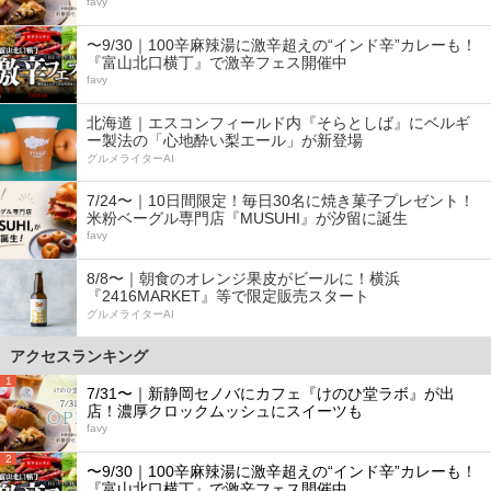
favy
〜9/30｜100辛麻辣湯に激辛超えの“インド辛”カレーも！
『富山北口横丁』で激辛フェス開催中
favy
北海道｜エスコンフィールド内『そらとしば』にベルギ
ー製法の「心地酔い梨エール」が新登場
グルメライターAI
7/24〜｜10日間限定！毎日30名に焼き菓子プレゼント！
米粉ベーグル専門店『MUSUHI』が汐留に誕生
favy
8/8〜｜朝食のオレンジ果皮がビールに！横浜
『2416MARKET』等で限定販売スタート
グルメライターAI
アクセスランキング
1
7/31〜｜新静岡セノバにカフェ『けのひ堂ラボ』が出
店！濃厚クロックムッシュにスイーツも
favy
2
〜9/30｜100辛麻辣湯に激辛超えの“インド辛”カレーも！
『富山北口横丁』で激辛フェス開催中