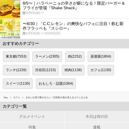
8/5〜｜ハラペーニョの辛さが癖になる！限定バーガー＆
フライが登場『Shake Shack』
8月5日(水) 〜
〜8/30｜「C.C.レモン」の爽快なパフェに注目！飲む新
作フラッペも『スシロー』
8月5日(水) 〜 8月30日(日)
おすすめカテゴリー
東京都(7553)
ラーメン(2305)
肉(2252)
居酒屋(1804)
ランチ(1226)
渋谷区(1215)
焼肉(1138)
カフェ(1130)
スイーツ(1130)
おもしろ・話題(1064)
favy
カフェ
きれいな海で癒されたい！石垣島の海が見えるカフェまとめ
カテゴリ一覧
グルメイベント
今日は何の日
特集
連載