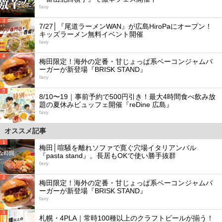
favy
3
7/27│『尾道ラーメンWAN』が広島HiroPaにオープン！
キッズラーメン無料イベント開催
favy
4
梅田限定！海外の定番・甘じょっぱ系ベーコンジャムバ
ーガーが新登場『BRISK STAND』
favy
5
8/10〜19｜事前予約で500円引き！最大4時間食べ飲み放
題の夏休みビュッフェ開催『reDine 広島』
favy
オススメ記事
1
梅田│喧騒を離れソファで寛ぐ穴場イタリアンバル
『pasta stand』。長居もOKで使い勝手抜群
favy
2
梅田限定！海外の定番・甘じょっぱ系ベーコンジャムバ
ーガーが新登場『BRISK STAND』
favy
3
札幌・4PLA｜常時100種以上のクラフトビールが揃う！