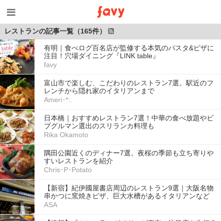
レストランの記事一覧（165件）
有明｜食べログ百名店が監修する本気のパスタ&ピザに
注目！穴場ダイニング『LINK table』
favy
富山市で楽しむ、こだわりのレストラン7選。駅近のフ
レンチから隠れ家のイタリアンまで
Ameri･*:.
日本橋｜おすすめレストラン7選！中華の食べ放題やビ
ブグルマン選出のスリランカ料理も
Rika Okamoto
隅田公園近くのディナー7選。夜桜の季節も立ち寄りや
すいレストランを紹介
Chris･P･Potato
【新宿】紀伊國屋書店周辺のレストラン9選｜大阪名物
串かつに窯焼きピザ、巨大水槽があるイタリアンなど
ASA