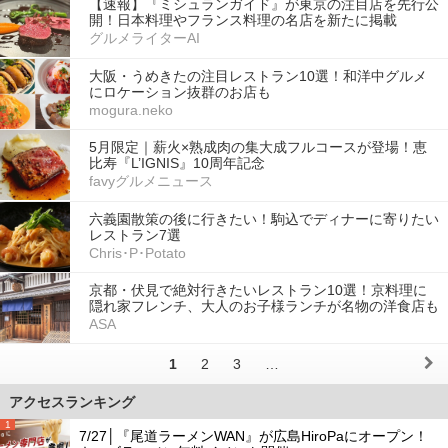
【速報】『ミシュランガイド』が東京の注目店を先行公
開！日本料理やフランス料理の名店を新たに掲載
グルメライターAI
大阪・うめきたの注目レストラン10選！和洋中グルメ
にロケーション抜群のお店も
mogura.neko
5月限定｜薪火×熟成肉の集大成フルコースが登場！恵
比寿『L’IGNIS』10周年記念
favyグルメニュース
六義園散策の後に行きたい！駒込でディナーに寄りたい
レストラン7選
Chris･P･Potato
京都・伏見で絶対行きたいレストラン10選！京料理に
隠れ家フレンチ、大人のお子様ランチが名物の洋食店も
ASA
1
2
3
…
アクセスランキング
1
7/27│『尾道ラーメンWAN』が広島HiroPaにオープン！