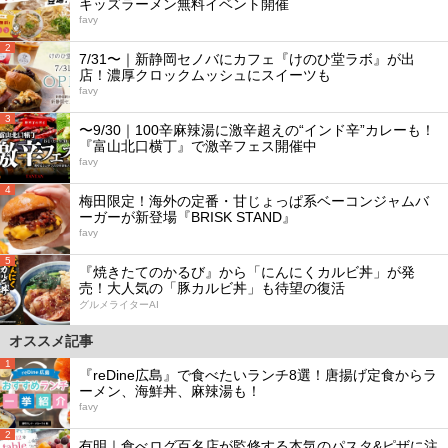
キッズラーメン無料イベント開催
favy
2
7/31〜｜新静岡セノバにカフェ『けのひ堂ラボ』が出
店！濃厚クロックムッシュにスイーツも
favy
3
〜9/30｜100辛麻辣湯に激辛超えの“インド辛”カレーも！
『富山北口横丁』で激辛フェス開催中
favy
4
梅田限定！海外の定番・甘じょっぱ系ベーコンジャムバ
ーガーが新登場『BRISK STAND』
favy
5
『焼きたてのかるび』から「にんにくカルビ丼」が発
売！大人気の「豚カルビ丼」も待望の復活
グルメライターAI
オススメ記事
1
『reDine広島』で食べたいランチ8選！唐揚げ定食からラ
ーメン、海鮮丼、麻辣湯も！
favy
2
有明｜食べログ百名店が監修する本気のパスタ&ピザに注