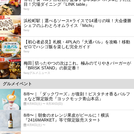
目！穴場ダイニング『LINK table』
favy
3
浜松町駅｜選べるソース×ライスで14通りの味！大会優勝
シェフのふわとろオムライス『Michi』
favy
4
【初心者必見】札幌・4PLAの『大通バル』を攻略！移動
ゼロでハシゴ飯を楽しむ完全ガイド
favy
5
梅田│切ったやつの次はこれ。極みのてりやきバーガーが
『BRISK STAND』の新定番！
favyグルメニュース
グルメイベント
8/8〜｜「ダックワーズ」が復刻！ピスタチオ香るパルフ
ェなど限定販売『ヨックモック青山本店』
8月8日(土) 〜 8月30日(日)
8/8〜｜朝食のオレンジ果皮がビールに！横浜
『2416MARKET』等で限定販売スタート
8月8日(土) 〜