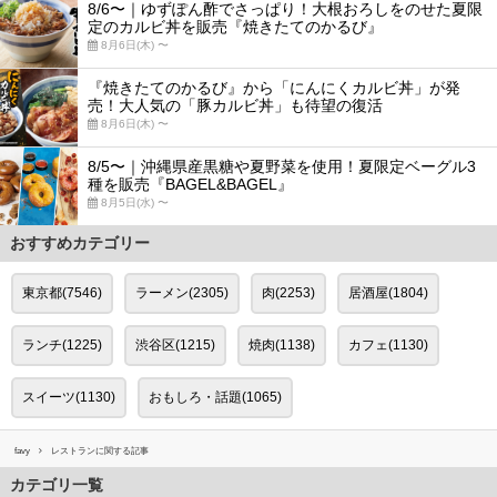
8/6〜｜ゆずぽん酢でさっぱり！大根おろしをのせた夏限
定のカルビ丼を販売『焼きたてのかるび』
8月6日(木) 〜
『焼きたてのかるび』から「にんにくカルビ丼」が発
売！大人気の「豚カルビ丼」も待望の復活
8月6日(木) 〜
8/5〜｜沖縄県産黒糖や夏野菜を使用！夏限定ベーグル3
種を販売『BAGEL&BAGEL』
8月5日(水) 〜
おすすめカテゴリー
東京都(7546)
ラーメン(2305)
肉(2253)
居酒屋(1804)
ランチ(1225)
渋谷区(1215)
焼肉(1138)
カフェ(1130)
スイーツ(1130)
おもしろ・話題(1065)
favy
レストランに関する記事
カテゴリ一覧