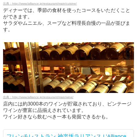
出典：http://www.lalliance.jp/restaurant/main/cuisine/
ディナーでは、季節の食材を使ったコースをいただくこと
ができます。
サラダやムニエル、スープなど料理長自慢の一品が並びま
す。
出典：http://www.lalliance.jp/restaurant/main/wine/
店内には約3000本のワインが貯蔵されており、ビンテージ
ワインが豊富に品揃えされています。
ワイン好きなら飲むべき一本も発掘できるかも。
フレンチレストラン 神楽坂ラリアンス L’Alliance