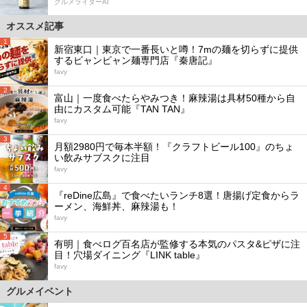
グルメライターAI
オススメ記事
1
新宿東口｜東京で一番長いと噂！7mの麺を切らずに提供
するビャンビャン麺専門店『秦唐記』
favy
2
富山｜一度食べたらやみつき！麻辣湯は具材50種から自
由にカスタム可能『TAN TAN』
favy
3
月額2980円で毎本半額！『クラフトビール100』のちょ
い飲みサブスクに注目
favy
4
『reDine広島』で食べたいランチ8選！唐揚げ定食からラ
ーメン、海鮮丼、麻辣湯も！
favy
5
有明｜食べログ百名店が監修する本気のパスタ&ピザに注
目！穴場ダイニング『LINK table』
favy
グルメイベント