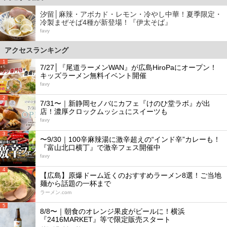
汐留│麻辣・アボカド・レモン・冷やし中華！夏季限定・
冷製まぜそば4種が新登場！『伊太そば』
favy
アクセスランキング
1
7/27│『尾道ラーメンWAN』が広島HiroPaにオープン！
キッズラーメン無料イベント開催
favy
2
7/31〜｜新静岡セノバにカフェ『けのひ堂ラボ』が出
店！濃厚クロックムッシュにスイーツも
favy
3
〜9/30｜100辛麻辣湯に激辛超えの“インド辛”カレーも！
『富山北口横丁』で激辛フェス開催中
favy
4
【広島】原爆ドーム近くのおすすめラーメン8選！ご当地
麺から話題の一杯まで
ラーメン.com
5
8/8〜｜朝食のオレンジ果皮がビールに！横浜
『2416MARKET』等で限定販売スタート