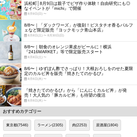
浜松町│8月9日は親子でピザ作り体験！自由研究にも◎
なイベントが『michi』で開催
8月9日(日) 〜
8/8〜｜「ダックワーズ」が復刻！ピスタチオ香るパルフ
ェなど限定販売『ヨックモック青山本店』
8月8日(土) 〜 8月30日(日)
8/8〜｜朝食のオレンジ果皮がビールに！横浜
『2416MARKET』等で限定販売スタート
8月8日(土) 〜
8/6〜｜ゆずぽん酢でさっぱり！大根おろしをのせた夏限
定のカルビ丼を販売『焼きたてのかるび』
8月6日(木) 〜
『焼きたてのかるび』から「にんにくカルビ丼」が発
売！大人気の「豚カルビ丼」も待望の復活
8月6日(木) 〜
おすすめカテゴリー
東京都(7546)
ラーメン(2305)
肉(2253)
居酒屋(1804)