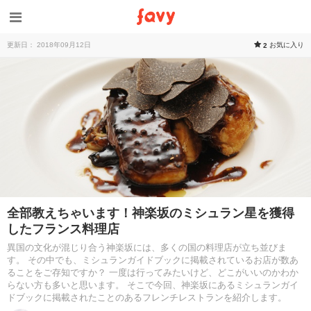
更新日： 2018年09月12日
お気に入り
2
全部教えちゃいます！神楽坂のミシュラン星を獲得
したフランス料理店
異国の文化が混じり合う神楽坂には、多くの国の料理店が立ち並びま
す。 その中でも、ミシュランガイドブックに掲載されているお店が数あ
ることをご存知ですか？ 一度は行ってみたいけど、どこがいいのかわか
らない方も多いと思います。 そこで今回、神楽坂にあるミシュランガイ
ドブックに掲載されたことのあるフレンチレストランを紹介します。