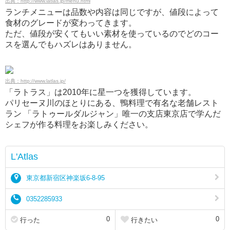
出典：http://www.latlas.jp/menu.html
ランチメニューは品数や内容は同じですが、値段によって
食材のグレードが変わってきます。
ただ、値段が安くてもいい素材を使っているのでどのコー
スを選んでもハズレはありません。
出典：http://www.latlas.jp/
「ラトラス」は2010年に星一つを獲得しています。
パリセーヌ川のほとりにある、鴨料理で有名な老舗レスト
ラン 「ラトゥールダルジャン」唯一の支店東京店で学んだ
シェフが作る料理をお楽しみください。
L'Atlas
東京都新宿区神楽坂6-8-95
0352285933
0
0
行った
行きたい