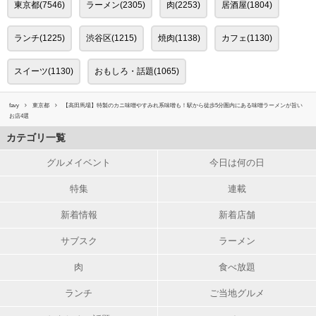
東京都(7546)
ラーメン(2305)
肉(2253)
居酒屋(1804)
ランチ(1225)
渋谷区(1215)
焼肉(1138)
カフェ(1130)
スイーツ(1130)
おもしろ・話題(1065)
favy
東京都
【高田馬場】特製のカニ味噌やすみれ系味噌も！駅から徒歩5分圏内にある味噌ラーメンが旨い
お店4選
カテゴリ一覧
グルメイベント
今日は何の日
特集
連載
新着情報
新着店舗
サブスク
ラーメン
肉
食べ放題
ランチ
ご当地グルメ