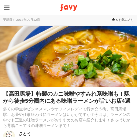
更新日： 2018年09月12日
お気に入り
5
【高田馬場】特製のカニ味噌やすみれ系味噌も！駅
から徒歩5分圏内にある味噌ラーメンが旨いお店4選
多くの学生やビジネスマンやオフィスレディで行き交う街、高田馬場
駅。お昼や仕事終わりにラーメンはいかがですか？今回は、ラーメンの
中でも王道の味噌ラーメンがおすすめのお店を紹介します！さっぱりか
ら背脂こってりの味噌ラーメンまで！
さとう