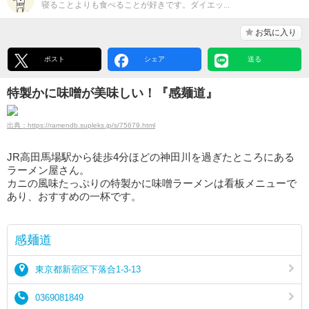
寝ることよりも食べることが好きです。ダイエッ...
お気に入り
ポスト
シェア
送る
特製かに味噌が美味しい！『感麺道』
出典：https://ramendb.supleks.jp/s/75679.html
JR高田馬場駅から徒歩4分ほどの神田川を過ぎたところにある
ラーメン屋さん。
カニの風味たっぷりの特製かに味噌ラーメンは看板メニューで
あり、おすすめの一杯です。
感麺道
東京都新宿区下落合1-3-13
0369081849