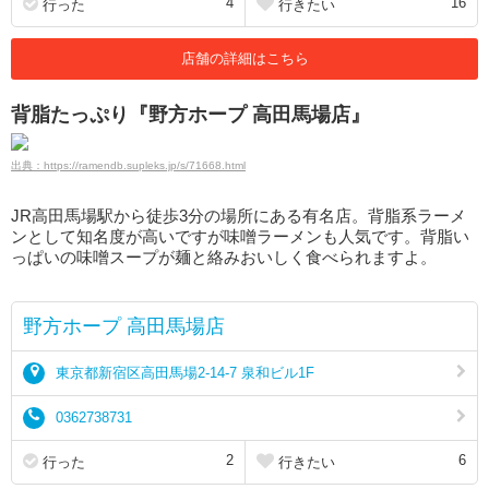
4
16
行った
行きたい
店舗の詳細はこちら
背脂たっぷり『野方ホープ 高田馬場店』
出典：https://ramendb.supleks.jp/s/71668.html
JR高田馬場駅から徒歩3分の場所にある有名店。背脂系ラーメ
ンとして知名度が高いですが味噌ラーメンも人気です。背脂い
っぱいの味噌スープが麺と絡みおいしく食べられますよ。
野方ホープ 高田馬場店
東京都新宿区高田馬場2-14-7 泉和ビル1F
0362738731
2
6
行った
行きたい