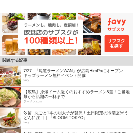
関連する記事
7/27│『尾道ラーメンWAN』が広島HiroPaにオープン！
キッズラーメン無料イベント開催
favy
【広島】原爆ドーム近くのおすすめラーメン8選！ご当地
麺から話題の一杯まで
ラーメン.com
汐留│丸ごと1本の明太子が贅沢！土日限定の冷製玄米う
どんに注目｜『BLOOM TOKYO』
favy