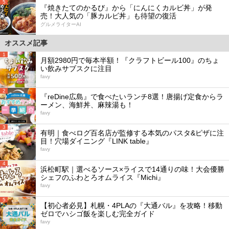
5
『焼きたてのかるび』から「にんにくカルビ丼」が発
売！大人気の「豚カルビ丼」も待望の復活
グルメライターAI
オススメ記事
1
月額2980円で毎本半額！『クラフトビール100』のちょ
い飲みサブスクに注目
favy
2
『reDine広島』で食べたいランチ8選！唐揚げ定食からラ
ーメン、海鮮丼、麻辣湯も！
favy
3
有明｜食べログ百名店が監修する本気のパスタ&ピザに注
目！穴場ダイニング『LINK table』
favy
4
浜松町駅｜選べるソース×ライスで14通りの味！大会優勝
シェフのふわとろオムライス『Michi』
favy
5
【初心者必見】札幌・4PLAの『大通バル』を攻略！移動
ゼロでハシゴ飯を楽しむ完全ガイド
favy