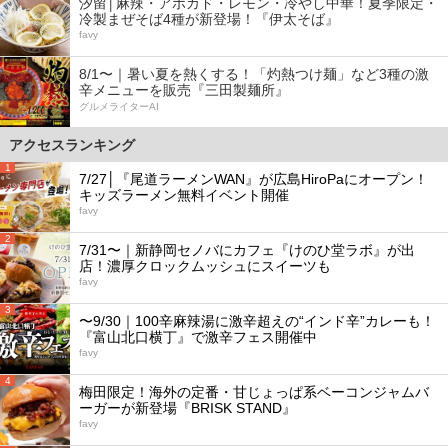
汐留│麻辣・アボカド・レモン・冷やし中華！夏季限定・
冷製まぜそば4種が新登場！『伊太そば』
favy
8/1〜｜暑い夏を熱くする！「灼熱つけ麺」など3種の激
辛メニューを販売『三田製麺所』
グルメライターAI
アクセスランキング
1
7/27│『尾道ラーメンWAN』が広島HiroPaにオープン！
キッズラーメン無料イベント開催
favy
2
7/31〜｜新静岡セノバにカフェ『けのひ堂ラボ』が出
店！濃厚クロックムッシュにスイーツも
favy
3
〜9/30｜100辛麻辣湯に激辛超えの“インド辛”カレーも！
『富山北口横丁』で激辛フェス開催中
favy
4
梅田限定！海外の定番・甘じょっぱ系ベーコンジャムバ
ーガーが新登場『BRISK STAND』
favy