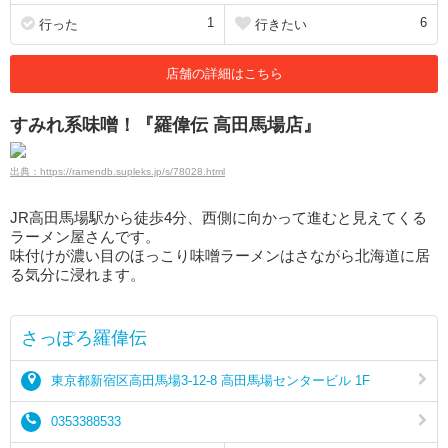
1
6
行った
行きたい
店舗の詳細はこちら
すみれ系味噌！『羅偉伝 高田馬場店』
出典：https://ramendb.supleks.jp/s/78028.html
JR高田馬場駅から徒歩4分、西側に向かって進むと見えてくる
ラーメン屋さんです。
味付けが濃い目のほっこり味噌ラーメンはさながら北海道に居
る気分に浸れます。
さっぽろ羅偉伝
東京都新宿区高田馬場3-12-8 高田馬場センタービル 1F
0353388533