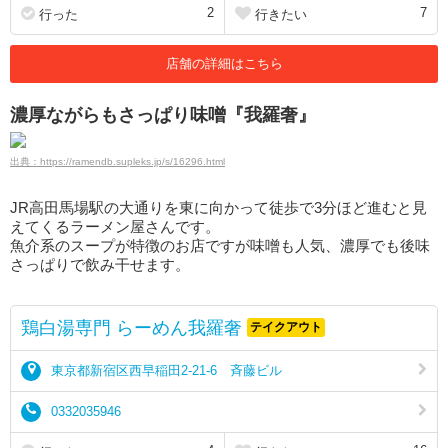
2
7
行った
行きたい
店舗の詳細はこちら
濃厚ながらもさっぱり味噌『我羅奢』
出典：https://ramendb.supleks.jp/s/16296.html
JR高田馬場駅の大通りを東に向かって徒歩で3分ほど進むと見
えてくるラーメン屋さんです。
魚介系のスープが特徴のお店ですが味噌も人気、濃厚でも後味
さっぱりで飲み干せます。
鶏白湯専門 らーめん我羅奢
テイクアウト
東京都新宿区西早稲田2-21-6 斉藤ビル
0332035946