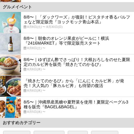
グルメイベント
8/8〜｜「ダックワーズ」が復刻！ピスタチオ香るパルフ
ェなど限定販売『ヨックモック青山本店』
8月8日(土) 〜 8月30日(日)
8/8〜｜朝食のオレンジ果皮がビールに！横浜
『2416MARKET』等で限定販売スタート
8月8日(土) 〜
8/6〜｜ゆずぽん酢でさっぱり！大根おろしをのせた夏限
定のカルビ丼を販売『焼きたてのかるび』
8月6日(木) 〜
『焼きたてのかるび』から「にんにくカルビ丼」が発
売！大人気の「豚カルビ丼」も待望の復活
8月6日(木) 〜
8/5〜｜沖縄県産黒糖や夏野菜を使用！夏限定ベーグル3
種を販売『BAGEL&BAGEL』
8月5日(水) 〜
おすすめカテゴリー