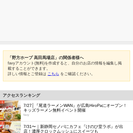
「野方ホープ 高田馬場店」の関係者様へ
favyアカウント(無料)を作成すると、自分のお店の情報を編集し掲
載することができます。
詳しい情報とご登録は
こちら
をご確認ください。
アクセスランキング
1
7/27│『尾道ラーメンWAN』が広島HiroPaにオープン！
キッズラーメン無料イベント開催
favy
2
7/31〜｜新静岡セノバにカフェ『けのひ堂ラボ』が出
店！濃厚クロックムッシュにスイーツも