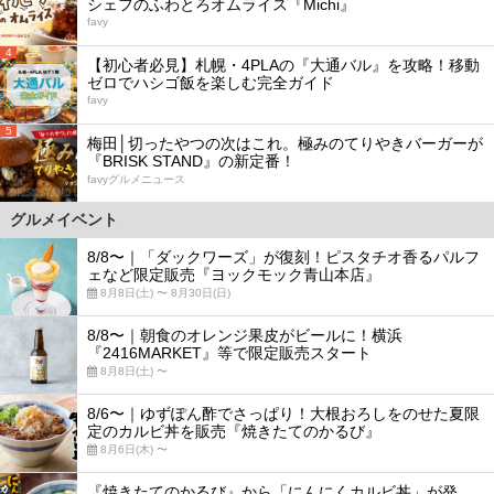
シェフのふわとろオムライス『Michi』
favy
4
【初心者必見】札幌・4PLAの『大通バル』を攻略！移動
ゼロでハシゴ飯を楽しむ完全ガイド
favy
5
梅田│切ったやつの次はこれ。極みのてりやきバーガーが
『BRISK STAND』の新定番！
favyグルメニュース
グルメイベント
8/8〜｜「ダックワーズ」が復刻！ピスタチオ香るパルフ
ェなど限定販売『ヨックモック青山本店』
8月8日(土) 〜 8月30日(日)
8/8〜｜朝食のオレンジ果皮がビールに！横浜
『2416MARKET』等で限定販売スタート
8月8日(土) 〜
8/6〜｜ゆずぽん酢でさっぱり！大根おろしをのせた夏限
定のカルビ丼を販売『焼きたてのかるび』
8月6日(木) 〜
『焼きたてのかるび』から「にんにくカルビ丼」が発