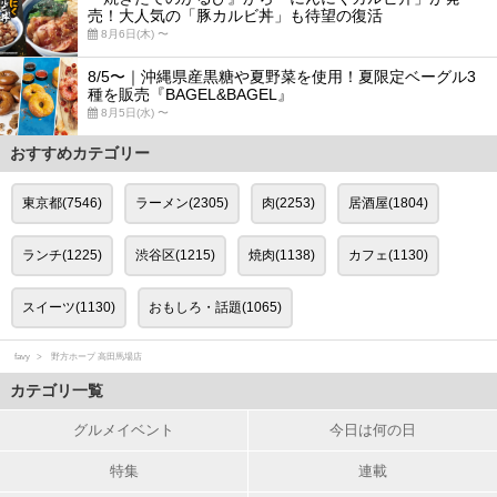
売！大人気の「豚カルビ丼」も待望の復活
8月6日(木) 〜
8/5〜｜沖縄県産黒糖や夏野菜を使用！夏限定ベーグル3
種を販売『BAGEL&BAGEL』
8月5日(水) 〜
おすすめカテゴリー
東京都(7546)
ラーメン(2305)
肉(2253)
居酒屋(1804)
ランチ(1225)
渋谷区(1215)
焼肉(1138)
カフェ(1130)
スイーツ(1130)
おもしろ・話題(1065)
favy
野方ホープ 高田馬場店
カテゴリ一覧
グルメイベント
今日は何の日
特集
連載