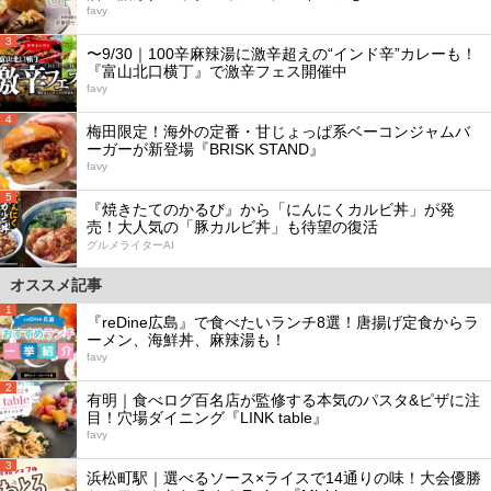
favy
3
〜9/30｜100辛麻辣湯に激辛超えの“インド辛”カレーも！
『富山北口横丁』で激辛フェス開催中
favy
4
梅田限定！海外の定番・甘じょっぱ系ベーコンジャムバ
ーガーが新登場『BRISK STAND』
favy
5
『焼きたてのかるび』から「にんにくカルビ丼」が発
売！大人気の「豚カルビ丼」も待望の復活
グルメライターAI
オススメ記事
1
『reDine広島』で食べたいランチ8選！唐揚げ定食からラ
ーメン、海鮮丼、麻辣湯も！
favy
2
有明｜食べログ百名店が監修する本気のパスタ&ピザに注
目！穴場ダイニング『LINK table』
favy
3
浜松町駅｜選べるソース×ライスで14通りの味！大会優勝