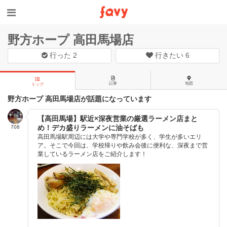
野方ホープ 高田馬場店
行った
2
行きたい
6
記事
地図
トップ
野方ホープ 高田馬場店が話題になっています
【高田馬場】駅近×深夜営業の厳選ラーメン店まと
め！デカ盛りラーメンに油そばも
708
高田馬場駅周辺には大学や専門学校が多く、学生が多いエリ
ア。そこで今回は、学校帰りや飲み会後に便利な、深夜まで営
業しているラーメン店をご紹介します！