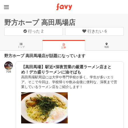
野方ホープ 高田馬場店
行った
2
行きたい
6
トップ
地図
記事
野方ホープ 高田馬場店が話題になっています
【高田馬場】駅近×深夜営業の厳選ラーメン店まと
め！デカ盛りラーメンに油そばも
708
高田馬場駅周辺には大学や専門学校が多く、学生が多いエリ
ア。そこで今回は、学校帰りや飲み会後に便利な、深夜まで営
業しているラーメン店をご紹介します！