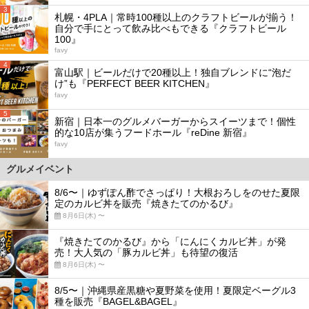
3
札幌・4PLA｜常時100種以上のクラフトビールが揃う！
自分で手にとって飲み比べもできる『クラフトビール
100』
favy
4
富山駅｜ビールだけで20種以上！独自ブレンドに“泡だ
け”も『PERFECT BEER KITCHEN』
favy
5
新宿｜日本一のグルメバーガーからスイーツまで！個性
的な10店が集うフードホール『reDine 新宿』
favy
グルメイベント
8/6〜｜ゆずぽん酢でさっぱり！大根おろしをのせた夏限
定のカルビ丼を販売『焼きたてのかるび』
8月6日(木) 〜
『焼きたてのかるび』から「にんにくカルビ丼」が発
売！大人気の「豚カルビ丼」も待望の復活
8月6日(木) 〜
8/5〜｜沖縄県産黒糖や夏野菜を使用！夏限定ベーグル3
種を販売『BAGEL&BAGEL』