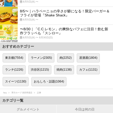
8月5日(水) 〜
8/5〜｜ハラペーニョの辛さが癖になる！限定バーガー＆
フライが登場『Shake Shack』
8月5日(水) 〜
〜8/30｜「C.C.レモン」の爽快なパフェに注目！飲む新
作フラッペも『スシロー』
8月5日(水) 〜 8月30日(日)
おすすめカテゴリー
東京都(7554)
ラーメン(2305)
肉(2252)
居酒屋(1804)
ランチ(1226)
渋谷区(1215)
焼肉(1138)
カフェ(1131)
スイーツ(1130)
おもしろ・話題(1064)
favy
野方ホープ 高田馬場店
記事
カテゴリ一覧
グルメイベント
今日は何の日