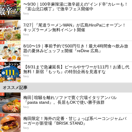
2
〜9/30｜100辛麻辣湯に激辛超えの“インド辛”カレーも！
『富山北口横丁』で激辛フェス開催中
favy
3
7/27│『尾道ラーメンWAN』が広島HiroPaにオープン！
キッズラーメン無料イベント開催
favy
4
8/10〜19｜事前予約で500円引き！最大4時間食べ飲み放
題の夏休みビュッフェ開催『reDine 広島』
favy
5
【8/31まで急遽延長】ビールやサワーが111円！お通し代
無料！新宿『もッち』の特別企画を見逃すな
favy
オススメ記事
1
梅田│喧騒を離れソファで寛ぐ穴場イタリアンバル
『pasta stand』。長居もOKで使い勝手抜群
favy
2
梅田限定！海外の定番・甘じょっぱ系ベーコンジャムバ
ーガーが新登場『BRISK STAND』
favy