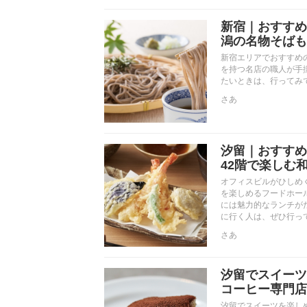
新宿｜おすすめ
潟の名物そばも
新宿エリアでおすすめ
を持つ名店の職人が手
たいときは、行ってみ
さあ
汐留｜おすすめ
42階で楽しむ
オフィスビルがひしめ
を楽しめるフードホー
には魅力的なランチが
に行く人は、ぜひ行っ
さあ
汐留でスイーツ
コーヒー専門店
汐留でスイーツを楽し