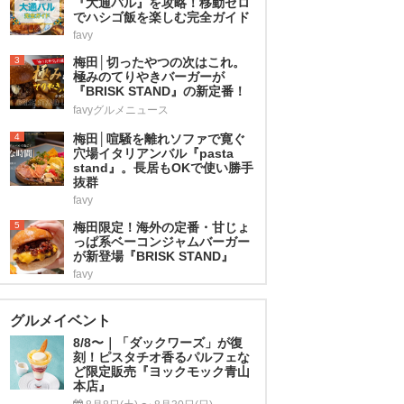
『大通バル』を攻略！移動ゼロ
でハシゴ飯を楽しむ完全ガイド
favy
3
梅田│切ったやつの次はこれ。
極みのてりやきバーガーが
『BRISK STAND』の新定番！
favyグルメニュース
4
梅田│喧騒を離れソファで寛ぐ
穴場イタリアンバル『pasta
stand』。長居もOKで使い勝手
抜群
favy
5
梅田限定！海外の定番・甘じょ
っぱ系ベーコンジャムバーガー
が新登場『BRISK STAND』
favy
グルメイベント
8/8〜｜「ダックワーズ」が復
刻！ピスタチオ香るパルフェな
ど限定販売『ヨックモック青山
本店』