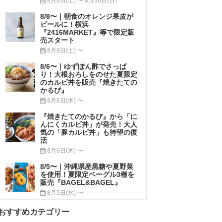
8月8日(土) 〜 8月30日(日)
8/8〜｜朝食のオレンジ果皮が
ビールに！横浜
『2416MARKET』等で限定販
売スタート
8月8日(土) 〜
8/6〜｜ゆずぽん酢でさっぱ
り！大根おろしをのせた夏限定
のカルビ丼を販売『焼きたての
かるび』
8月6日(木) 〜
『焼きたてのかるび』から「に
んにくカルビ丼」が発売！大人
気の「豚カルビ丼」も待望の復
活
8月6日(木) 〜
8/5〜｜沖縄県産黒糖や夏野菜
を使用！夏限定ベーグル3種を
販売『BAGEL&BAGEL』
8月5日(水) 〜
おすすめカテゴリー