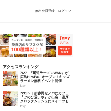
無料会員登録
ログイン
アクセスランキング
1
7/27│『尾道ラーメンWAN』が
広島HiroPaにオープン！キッズ
ラーメン無料イベント開催
favy
2
7/31〜｜新静岡セノバにカフェ
『けのひ堂ラボ』が出店！濃厚
クロックムッシュにスイーツも
favy