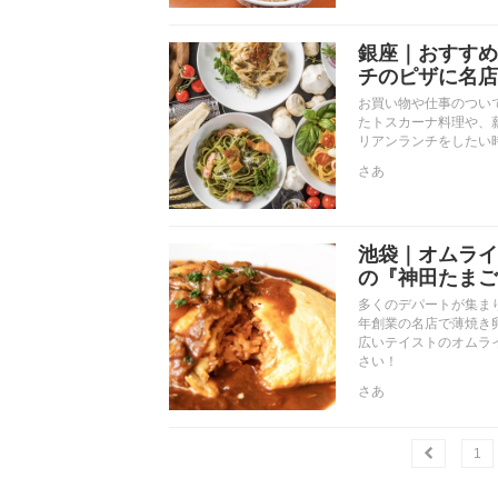
銀座｜おすすめ
チのピザに名店
お買い物や仕事のつい
たトスカーナ料理や、
リアンランチをしたい
さあ
池袋｜オムライ
の『神田たまご
多くのデパートが集ま
年創業の名店で薄焼き
広いテイストのオムラ
さい！
さあ
1