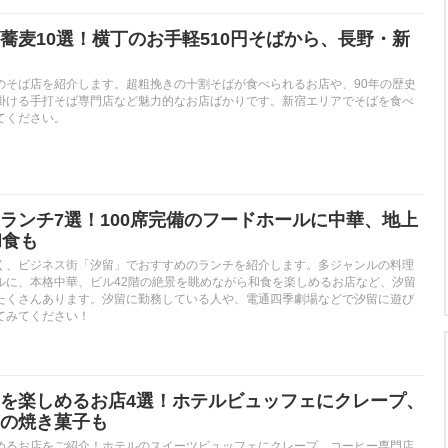
蕎麦10選！横丁のお手軽510円そばから、長野・新
のそば店を紹介します。超粗挽きの十割そばが食べられるお店や、90年の歴史
掛ける手打そば専門店など魅力的なお店ばかりです。新宿エリアでそばを食べ
てください。
ランチ7選！100席完備のフードホールに中華、地上
和食も
く、ビジネス街「汐留」でおすすめのランチを紹介します。多ジャンルの料理
ルに、本格中華、ビル42階の絶景を眺めながら和食を楽しめるお店など、汐留
たくさんあります。汐留に勤務している人や、電通四季劇場などで汐留に遊び
てみてください！
を楽しめるお店4選！ホテルビュッフェにクレープ、
の焼き菓子も
めるお店をご紹介！ホテルのスイーツビュッフェにクレープ、コーヒー専門店