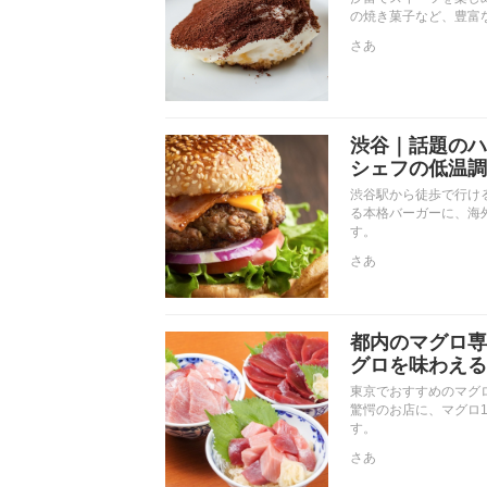
の焼き菓子など、豊富
さあ
渋谷｜話題のハ
シェフの低温調
渋谷駅から徒歩で行け
る本格バーガーに、海
す。
さあ
都内のマグロ専
グロを味わえる
東京でおすすめのマグロ
驚愕のお店に、マグロ
す。
さあ