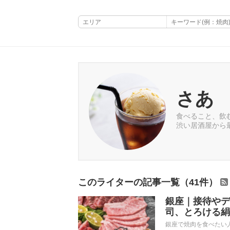
さあ
食べること、飲
渋い居酒屋から
このライターの記事一覧（41件）
銀座｜接待やデ
司、とろける絹
銀座で焼肉を食べたい