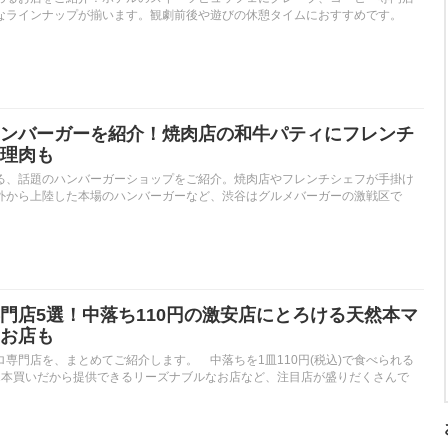
なラインナップが揃います。観劇前後や遊びの休憩タイムにおすすめです。
ンバーガーを紹介！焼肉店の和牛パティにフレンチ
理肉も
る、話題のハンバーガーショップをご紹介。焼肉店やフレンチシェフが手掛け
外から上陸した本場のハンバーガーなど、渋谷はグルメバーガーの激戦区で
門店5選！中落ち110円の激安店にとろける天然本マ
お店も
専門店を、まとめてご紹介します。 中落ちを1皿110円(税込)で食べられる
1本買いだから提供できるリーズナブルなお店など、注目店が盛りだくさんで