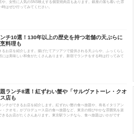
店や、女性に人気のSNS映えする個室焼肉店もあります。銀座の落ち着いた雰
い時はぜひ行ってみてください。
ンチ10選！130年以上の歴史を持つ老舗の天ぷらに
烹料理も
きるお店を紹介します。揚げたてアツアツで提供される天ぷらや、ふっくらし
宿には美味しい和食がたくさんあります。新宿でランチをする時は行ってみて
題ランチ8選！紅ずわい蟹や「サルヴァトーレ・クオ
ス店も
ランチができるお店を紹介します。紅ずわい蟹の食べ放題や、有名イタリアン
レ・クオモ」がプロデュース店の食べ放題など、東京の煌びやかな雰囲気を楽
できるお店がたくさんあります。東京駅ランチなら、食べ放題はいかがです