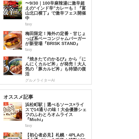
3
〜9/30｜100辛麻辣湯に激辛超
えの“インド辛”カレーも！『富
山北口横丁』で激辛フェス開催
中
favy
4
梅田限定！海外の定番・甘じょ
っぱ系ベーコンジャムバーガー
が新登場『BRISK STAND』
favy
5
『焼きたてのかるび』から「に
んにくカルビ丼」が発売！大人
気の「豚カルビ丼」も待望の復
活
グルメライターAI
オススメ記事
1
浜松町駅｜選べるソース×ライ
スで14通りの味！大会優勝シェ
フのふわとろオムライス
『Michi』
favy
2
【初心者必見】札幌・4PLAの