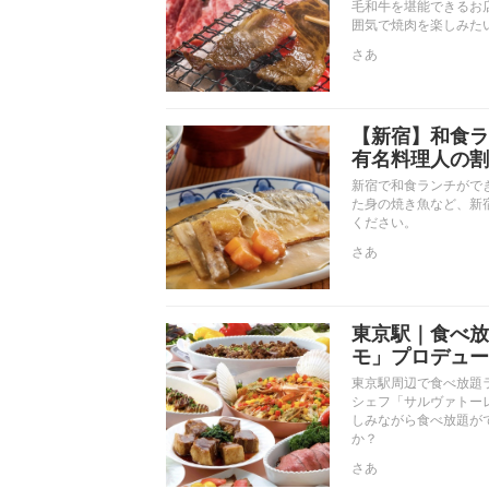
毛和牛を堪能できるお
囲気で焼肉を楽しみた
さあ
【新宿】和食ラ
有名料理人の割
新宿で和食ランチがで
た身の焼き魚など、新
ください。
さあ
東京駅｜食べ放
モ」プロデュー
東京駅周辺で食べ放題
シェフ「サルヴァトー
しみながら食べ放題が
か？
さあ