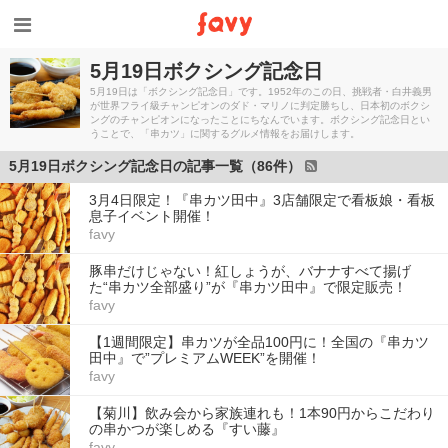
5月19日ボクシング記念日
5月19日は「ボクシング記念日」です。1952年のこの日、挑戦者・白井義男
が世界フライ級チャンピオンのダド・マリノに判定勝ちし、日本初のボクシ
ングのチャンピオンになったことにちなんでいます。ボクシング記念日とい
うことで、「串カツ」に関するグルメ情報をお届けします。
5月19日ボクシング記念日の記事一覧（86件）
3月4日限定！『串カツ田中』3店舗限定で看板娘・看板
息子イベント開催！
favy
豚串だけじゃない！紅しょうが、バナナすべて揚げ
た“串カツ全部盛り”が『串カツ田中』で限定販売！
favy
【1週間限定】串カツが全品100円に！全国の『串カツ
田中』で”プレミアムWEEK”を開催！
favy
【菊川】飲み会から家族連れも！1本90円からこだわり
の串かつが楽しめる『すい藤』
favy