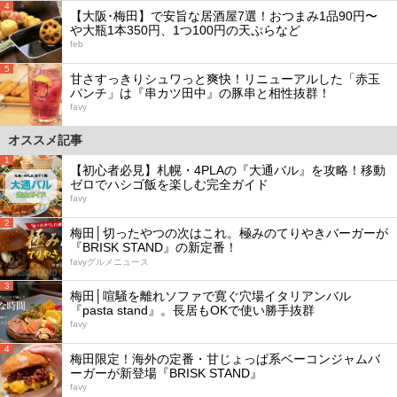
4
【大阪･梅田】で安旨な居酒屋7選！おつまみ1品90円〜
や大瓶1本350円、1つ100円の天ぷらなど
feb
5
甘さすっきりシュワっと爽快！リニューアルした「赤玉
パンチ」は『串カツ田中』の豚串と相性抜群！
favy
オススメ記事
1
【初心者必見】札幌・4PLAの『大通バル』を攻略！移動
ゼロでハシゴ飯を楽しむ完全ガイド
favy
2
梅田│切ったやつの次はこれ。極みのてりやきバーガーが
『BRISK STAND』の新定番！
favyグルメニュース
3
梅田│喧騒を離れソファで寛ぐ穴場イタリアンバル
『pasta stand』。長居もOKで使い勝手抜群
favy
4
梅田限定！海外の定番・甘じょっぱ系ベーコンジャムバ
ーガーが新登場『BRISK STAND』
favy