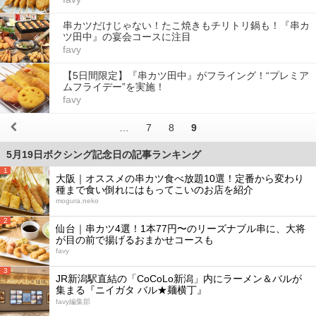
串カツだけじゃない！たこ焼きもチリトリ鍋も！『串カ
ツ田中』の宴会コースに注目
favy
【5日間限定】『串カツ田中』がフライング！“プレミア
ムフライデー”を実施！
favy
…
7
8
9
5月19日ボクシング記念日の記事ランキング
1
大阪｜オススメの串カツ食べ放題10選！定番から変わり
種まで食い倒れにはもってこいのお店を紹介
mogura.neko
2
仙台｜串カツ4選！1本77円〜のリーズナブル串に、大将
が目の前で揚げるおまかせコースも
favy
3
JR新潟駅直結の「CoCoLo新潟」内にラーメン＆バルが
集まる『ニイガタ バル★麺横丁』
favy編集部