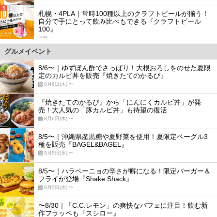
5
札幌・4PLA｜常時100種以上のクラフトビールが揃う！
自分で手にとって飲み比べもできる『クラフトビール
100』
favy
グルメイベント
8/6〜｜ゆずぽん酢でさっぱり！大根おろしをのせた夏限
定のカルビ丼を販売『焼きたてのかるび』
8月6日(木) 〜
『焼きたてのかるび』から「にんにくカルビ丼」が発
売！大人気の「豚カルビ丼」も待望の復活
8月6日(木) 〜
8/5〜｜沖縄県産黒糖や夏野菜を使用！夏限定ベーグル3
種を販売『BAGEL&BAGEL』
8月5日(水) 〜
8/5〜｜ハラペーニョの辛さが癖になる！限定バーガー＆
フライが登場『Shake Shack』
8月5日(水) 〜
〜8/30｜「C.C.レモン」の爽快なパフェに注目！飲む新
作フラッペも『スシロー』