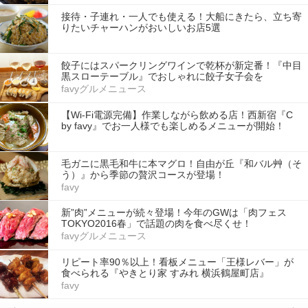
接待・子連れ・一人でも使える！大船にきたら、立ち寄
りたいチャーハンがおいしいお店5選
餃子にはスパークリングワインで乾杯が新定番！『中目
黒スローテーブル』でおしゃれに餃子女子会を
favyグルメニュース
【Wi-Fi電源完備】作業しながら飲める店！西新宿『C
by favy』でお一人様でも楽しめるメニューが開始！
毛ガニに黒毛和牛に本マグロ！自由が丘『和バル艸（そ
う）』から季節の贅沢コースが登場！
favy
新”肉”メニューが続々登場！今年のGWは「肉フェス
TOKYO2016春」で話題の肉を食べ尽くせ！
favyグルメニュース
リピート率90％以上！看板メニュー「王様レバー」が
食べられる『やきとり家 すみれ 横浜鶴屋町店』
favy