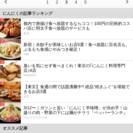
1
2
3
4
5
にんにくの記事ランキング
1
都内で唐揚げ食べ放題するならココ！100円の圧倒的コス
パ店に明太子食べ放題のサービスも
あま
2
新宿｜水餃子が美味しいお店5選！食べ放題に百名店も。
ぷるもち食感にやみつき確定！
naki
3
臭いを気にせず食べまくれ！東京の｢にんにく料理専門
店｣4店
megumi.t
4
【東京】食通の間で話題沸騰中!! 絶品“焼きふぐ”を堪能で
きるお店3選
まさ
5
3/12〜｜ガツンと旨い「にんにく辛味噌」が決め手！山
盛りの肉・野菜の下には麺がチラリ『ペッパーランチ』
グルメライターAI
オススメ記事