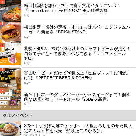
1
梅田│喧騒を離れソファで寛ぐ穴場イタリアンバル
『pasta stand』。長居もOKで使い勝手抜群
favy
2
梅田限定！海外の定番・甘じょっぱ系ベーコンジャムバ
ーガーが新登場『BRISK STAND』
favy
3
札幌・4PLA｜常時100種以上のクラフトビールが揃う！
自分で手にとって飲み比べもできる『クラフトビール
100』
favy
4
富山駅｜ビールだけで20種以上！独自ブレンドに“泡だ
け”も『PERFECT BEER KITCHEN』
favy
5
新宿｜日本一のグルメバーガーからスイーツまで！個性
的な10店が集うフードホール『reDine 新宿』
favy
グルメイベント
8/6〜｜ゆずぽん酢でさっぱり！大根おろしをのせた夏限
定のカルビ丼を販売『焼きたてのかるび』
8月6日(木) 〜