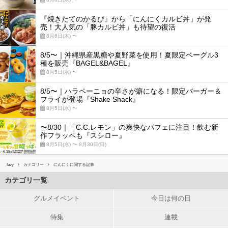
『焼きたてのかるび』から「にんにくカルビ丼」が発
売！大人気の「豚カルビ丼」も待望の復活
8月6日(木) 〜
8/5〜｜沖縄県産黒糖や夏野菜を使用！夏限定ベーグル3
種を販売『BAGEL&BAGEL』
8月5日(水) 〜
8/5〜｜ハラペーニョの辛さが癖になる！限定バーガー＆
フライが登場『Shake Shack』
8月5日(水) 〜
〜8/30｜「C.C.レモン」の爽快なパフェに注目！飲む新
作フラッペも『スシロー』
8月5日(水) 〜 8月30日(日)
favy
カテゴリー
にんにくに関する記事
カテゴリ一覧
グルメイベント
今日は何の日
特集
連載