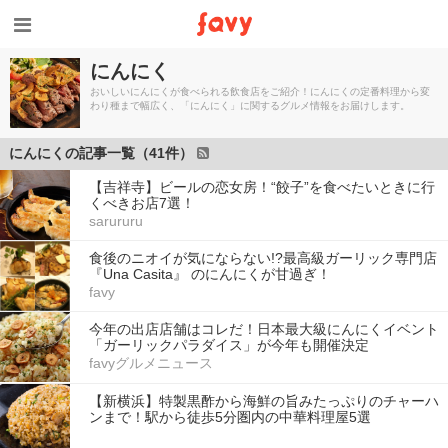
にんにく
おいしいにんにくが食べられる飲食店をご紹介！にんにくの定番料理から変
わり種まで幅広く、「にんにく」に関するグルメ情報をお届けします。
にんにくの記事一覧（41件）
【吉祥寺】ビールの恋女房！“餃子”を食べたいときに行
くべきお店7選！
sarururu
食後のニオイが気にならない!?最高級ガーリック専門店
『Una Casita』 のにんにくが甘過ぎ！
favy
今年の出店店舗はコレだ！日本最大級にんにくイベント
「ガーリックパラダイス」が今年も開催決定
favyグルメニュース
【新横浜】特製黒酢から海鮮の旨みたっぷりのチャーハ
ンまで！駅から徒歩5分圏内の中華料理屋5選