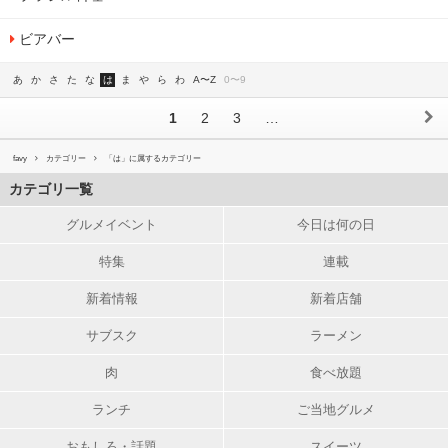
ビアバー
あ
か
さ
た
な
は
ま
や
ら
わ
A〜Z
0〜9
1
2
3
…
favy
カテゴリー
「は」に属するカテゴリー
カテゴリ一覧
グルメイベント
今日は何の日
特集
連載
新着情報
新着店舗
サブスク
ラーメン
肉
食べ放題
ランチ
ご当地グルメ
おもしろ・話題
スイーツ