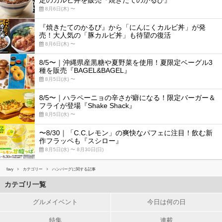
定のカルビ丼を販売『焼きたてのかるび』
8月6日(木) 〜
『焼きたてのかるび』から「にんにくカルビ丼」が発
売！大人気の「豚カルビ丼」も待望の復活
8月6日(木) 〜
8/5〜｜沖縄県産黒糖や夏野菜を使用！夏限定ベーグル3
種を販売『BAGEL&BAGEL』
8月5日(水) 〜
8/5〜｜ハラペーニョの辛さが癖になる！限定バーガー＆
フライが登場『Shake Shack』
8月5日(水) 〜
〜8/30｜「C.C.レモン」の爽快なパフェに注目！飲む新
作フラッペも『スシロー』
8月5日(水) 〜 8月30日(日)
favy
カテゴリー
ハンバーグに関する記事
カテゴリ一覧
グルメイベント
今日は何の日
特集
連載