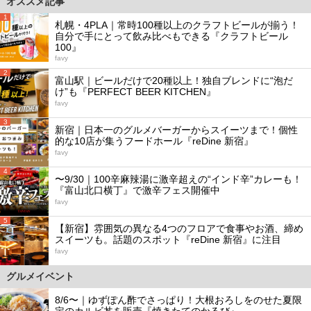
オススメ記事
1
札幌・4PLA｜常時100種以上のクラフトビールが揃う！
自分で手にとって飲み比べもできる『クラフトビール
100』
favy
2
富山駅｜ビールだけで20種以上！独自ブレンドに“泡だ
け”も『PERFECT BEER KITCHEN』
favy
3
新宿｜日本一のグルメバーガーからスイーツまで！個性
的な10店が集うフードホール『reDine 新宿』
favy
4
〜9/30｜100辛麻辣湯に激辛超えの“インド辛”カレーも！
『富山北口横丁』で激辛フェス開催中
favy
5
【新宿】雰囲気の異なる4つのフロアで食事やお酒、締め
スイーツも。話題のスポット『reDine 新宿』に注目
favy
グルメイベント
8/6〜｜ゆずぽん酢でさっぱり！大根おろしをのせた夏限