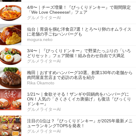
4/8〜｜チーズ増量！『びっくりドンキー』で期間限定
「We Love Cheeeese!」フェア
グルメライターAI
仙台｜胃袋を掴む洋食店7選！とろ〜り卵のオムライス
に老舗の手ごねハンバーグも
mogura.neko
3/4〜｜『びっくりドンキー』で野菜たっぷりの「いろ
どりセット」フェア開催！組み合わせ自由で大満足
グルメライターAI
梅田｜おすすめハンバーグ10選。創業130年の老舗から
肉問屋直営店まで必訪の名店を紹介
Rika Okamoto
1/21〜｜食欲そそる！ザンギや回鍋肉をハンバーグに
ON！人気の「さくさくイカ唐揚げ」も復活『びっくり
ドンキー』
グルメライターAI
注目の1位は？『びっくりドンキー』が2025年最新メニ
ューランキングTOP5を発表！
グルメライターAI