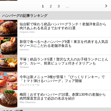
1
2
3
…
ハンバーグの記事ランキング
1
仙台駅で味わう絶品ハンバーグランチ！老舗洋食店から
肉汁あふれる名店までおすすめ11選
mogura.neko
2
新宿で食べるべきハンバーグ9選！東京を代表する人気店
やソースにこだわる老舗洋食店も
sarururu
3
平塚｜絶品ランチ5選！贅沢な大人のお子様ランチにとん
かつ、カレー、前菜ビュッフェ付きイタリアンも
Temisan
4
今年は新メニュー3種が登場！『びっくりドンキー』で
「トマト弾けるハンバーグ」フェア開催
グルメライターAI
5
梅田｜おすすめハンバーグ10選。創業130年の老舗から
肉問屋直営店まで必訪の名店を紹介
Rika Okamoto