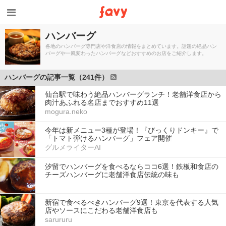
ハンバーグ
各地のハンバーグ専門店や洋食店の情報をまとめています。話題の絶品ハン
バーグや一風変わったハンバーグなどおすすめのお店をご紹介します。
ハンバーグの記事一覧（241件）
仙台駅で味わう絶品ハンバーグランチ！老舗洋食店から
肉汁あふれる名店までおすすめ11選
mogura.neko
今年は新メニュー3種が登場！『びっくりドンキー』で
「トマト弾けるハンバーグ」フェア開催
グルメライターAI
汐留でハンバーグを食べるならココ6選！鉄板和食店の
チーズハンバーグに老舗洋食店伝統の味も
新宿で食べるべきハンバーグ9選！東京を代表する人気
店やソースにこだわる老舗洋食店も
sarururu