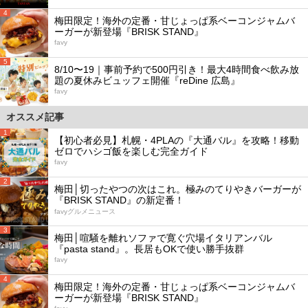
4
梅田限定！海外の定番・甘じょっぱ系ベーコンジャムバ
ーガーが新登場『BRISK STAND』
favy
5
8/10〜19｜事前予約で500円引き！最大4時間食べ飲み放
題の夏休みビュッフェ開催『reDine 広島』
favy
オススメ記事
1
【初心者必見】札幌・4PLAの『大通バル』を攻略！移動
ゼロでハシゴ飯を楽しむ完全ガイド
favy
2
梅田│切ったやつの次はこれ。極みのてりやきバーガーが
『BRISK STAND』の新定番！
favyグルメニュース
3
梅田│喧騒を離れソファで寛ぐ穴場イタリアンバル
『pasta stand』。長居もOKで使い勝手抜群
favy
4
梅田限定！海外の定番・甘じょっぱ系ベーコンジャムバ
ーガーが新登場『BRISK STAND』