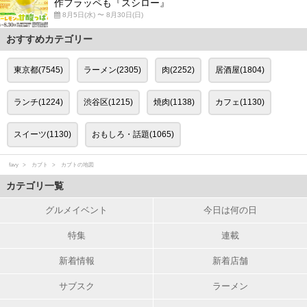
作フラッペも『スシロー』
8月5日(水) 〜 8月30日(日)
おすすめカテゴリー
東京都(7545)
ラーメン(2305)
肉(2252)
居酒屋(1804)
ランチ(1224)
渋谷区(1215)
焼肉(1138)
カフェ(1130)
スイーツ(1130)
おもしろ・話題(1065)
favy
カブト
カブトの地図
カテゴリ一覧
グルメイベント
今日は何の日
特集
連載
新着情報
新着店舗
サブスク
ラーメン