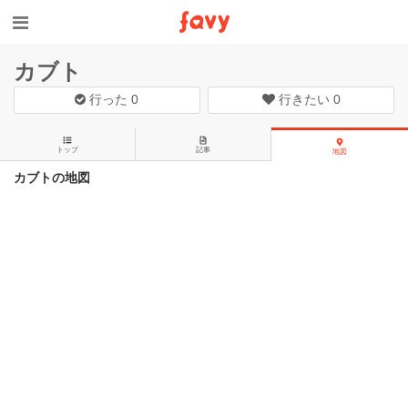
カブト
行った
0
行きたい
0
トップ
記事
地図
カブトの地図