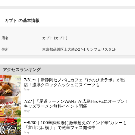
カブト の基本情報
店名
カブト (カブト)
住所
東京都品川区上大崎2-27-1 サンフェリスタ1F
アクセスランキング
1
7/31〜｜新静岡セノバにカフェ『けのひ堂ラボ』が出
店！濃厚クロックムッシュにスイーツも
favy
2
7/27│『尾道ラーメンWAN』が広島HiroPaにオープン！
キッズラーメン無料イベント開催
favy
3
〜9/30｜100辛麻辣湯に激辛超えの“インド辛”カレーも！
『富山北口横丁』で激辛フェス開催中
favy