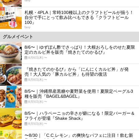
favy
5
札幌・4PLA｜常時100種以上のクラフトビールが揃う！
自分で手にとって飲み比べもできる『クラフトビール
100』
favy
グルメイベント
8/6〜｜ゆずぽん酢でさっぱり！大根おろしをのせた夏限
定のカルビ丼を販売『焼きたてのかるび』
8月6日(木) 〜
『焼きたてのかるび』から「にんにくカルビ丼」が発
売！大人気の「豚カルビ丼」も待望の復活
8月6日(木) 〜
8/5〜｜沖縄県産黒糖や夏野菜を使用！夏限定ベーグル3
種を販売『BAGEL&BAGEL』
8月5日(水) 〜
8/5〜｜ハラペーニョの辛さが癖になる！限定バーガー＆
フライが登場『Shake Shack』
8月5日(水) 〜
〜8/30｜「C.C.レモン」の爽快なパフェに注目！飲む新