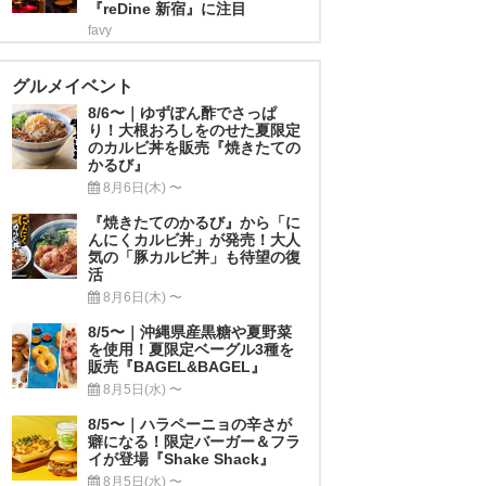
『reDine 新宿』に注目
favy
グルメイベント
8/6〜｜ゆずぽん酢でさっぱ
り！大根おろしをのせた夏限定
のカルビ丼を販売『焼きたての
かるび』
8月6日(木) 〜
『焼きたてのかるび』から「に
んにくカルビ丼」が発売！大人
気の「豚カルビ丼」も待望の復
活
8月6日(木) 〜
8/5〜｜沖縄県産黒糖や夏野菜
を使用！夏限定ベーグル3種を
販売『BAGEL&BAGEL』
8月5日(水) 〜
8/5〜｜ハラペーニョの辛さが
癖になる！限定バーガー＆フラ
イが登場『Shake Shack』
8月5日(水) 〜