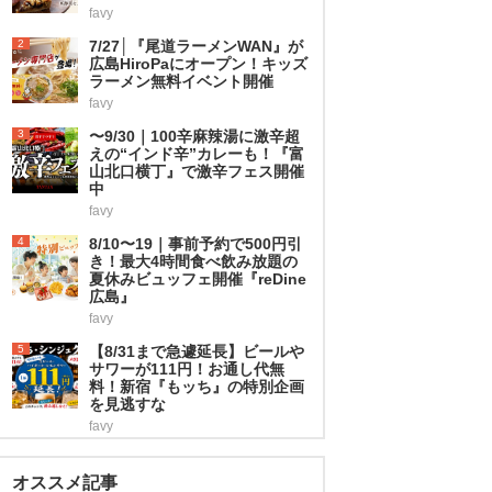
favy
2
7/27│『尾道ラーメンWAN』が
広島HiroPaにオープン！キッズ
ラーメン無料イベント開催
favy
3
〜9/30｜100辛麻辣湯に激辛超
えの“インド辛”カレーも！『富
山北口横丁』で激辛フェス開催
中
favy
4
8/10〜19｜事前予約で500円引
き！最大4時間食べ飲み放題の
夏休みビュッフェ開催『reDine
広島』
favy
5
【8/31まで急遽延長】ビールや
サワーが111円！お通し代無
料！新宿『もッち』の特別企画
を見逃すな
favy
オススメ記事