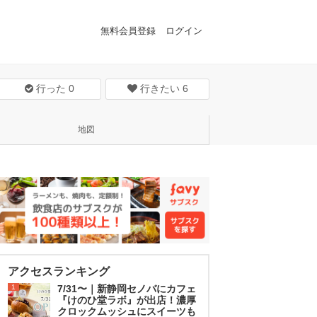
無料会員登録
ログイン
行った
0
行きたい
6
地図
アクセスランキング
1
7/31〜｜新静岡セノバにカフェ
『けのひ堂ラボ』が出店！濃厚
クロックムッシュにスイーツも