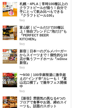
1
札幌・4PLA｜常時100種以上の
クラフトビールが揃う！自分で
手にとって飲み比べもできる
『クラフトビール100』
favy
2
富山駅｜ビールだけで20種以
上！独自ブレンドに“泡だけ”も
『PERFECT BEER
KITCHEN』
favy
3
新宿｜日本一のグルメバーガー
からスイーツまで！個性的な10
店が集うフードホール『reDine
新宿』
favy
4
〜9/30｜100辛麻辣湯に激辛超
えの“インド辛”カレーも！『富
山北口横丁』で激辛フェス開催
中
favy
5
【新宿】雰囲気の異なる4つの
フロアで食事やお酒、締めスイ
ーツも。話題のスポット