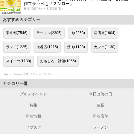
作フラッペも『スシロー』
8月5日(水) 〜 8月30日(日)
おすすめカテゴリー
東京都(7546)
ラーメン(2305)
肉(2253)
居酒屋(1804)
ランチ(1225)
渋谷区(1215)
焼肉(1138)
カフェ(1130)
スイーツ(1130)
おもしろ・話題(1065)
favy
らあめん渋英（ラアメンシブヒデ）
カテゴリ一覧
グルメイベント
今日は何の日
特集
連載
新着情報
新着店舗
サブスク
ラーメン