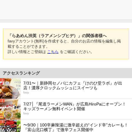
「らあめん渋英（ラアメンシブヒデ）」の関係者様へ
favyアカウント(無料)を作成すると、自分のお店の情報を編集し掲
載することができます。
詳しい情報とご登録は
こちら
をご確認ください。
アクセスランキング
1
7/31〜｜新静岡セノバにカフェ『けのひ堂ラボ』が出
店！濃厚クロックムッシュにスイーツも
favy
2
7/27│『尾道ラーメンWAN』が広島HiroPaにオープン！
キッズラーメン無料イベント開催
favy
3
〜9/30｜100辛麻辣湯に激辛超えの“インド辛”カレーも！
『富山北口横丁』で激辛フェス開催中