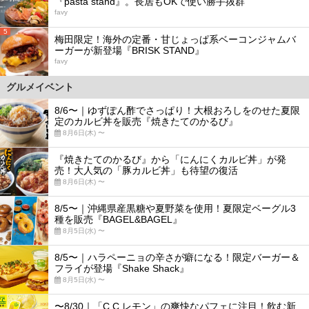
『pasta stand』。長居もOKで使い勝手抜群
favy
5
梅田限定！海外の定番・甘じょっぱ系ベーコンジャムバ
ーガーが新登場『BRISK STAND』
favy
グルメイベント
8/6〜｜ゆずぽん酢でさっぱり！大根おろしをのせた夏限
定のカルビ丼を販売『焼きたてのかるび』
8月6日(木) 〜
『焼きたてのかるび』から「にんにくカルビ丼」が発
売！大人気の「豚カルビ丼」も待望の復活
8月6日(木) 〜
8/5〜｜沖縄県産黒糖や夏野菜を使用！夏限定ベーグル3
種を販売『BAGEL&BAGEL』
8月5日(水) 〜
8/5〜｜ハラペーニョの辛さが癖になる！限定バーガー＆
フライが登場『Shake Shack』
8月5日(水) 〜
〜8/30｜「C.C.レモン」の爽快なパフェに注目！飲む新