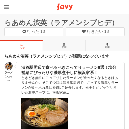
らあめん渋英（ラアメンシブヒデ）
行った
13
行きたい
18
記事
地図
トップ
らあめん渋英（ラアメンシブヒデ）が話題になっています
渋谷駅周辺で食べるべきこってりラーメン8選！塩分
補給にぴったりな濃厚煮干しに横浜家系！
ラーメ
ン.co
ときどき無性にこってりしたラーメンが食べたくなるときはあ
m
りませんか。そこで今回は渋谷駅周辺で、こってり濃厚なラー
メンが食べられる店を8店ご紹介します。煮干しがガッツリき
いた濃厚スープに、横浜家系...