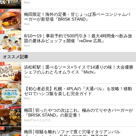
favy
4
梅田限定！海外の定番・甘じょっぱ系ベーコンジャムバ
ーガーが新登場『BRISK STAND』
favy
5
8/10〜19｜事前予約で500円引き！最大4時間食べ飲み放
題の夏休みビュッフェ開催『reDine 広島』
favy
オススメ記事
1
浜松町駅｜選べるソース×ライスで14通りの味！大会優勝
シェフのふわとろオムライス『Michi』
favy
2
【初心者必見】札幌・4PLAの『大通バル』を攻略！移動
ゼロでハシゴ飯を楽しむ完全ガイド
favy
3
梅田│切ったやつの次はこれ。極みのてりやきバーガーが
『BRISK STAND』の新定番！
favyグルメニュース
4
梅田│喧騒を離れソファで寛ぐ穴場イタリアンバル