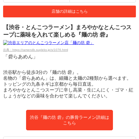
店舗の詳細はこちら
【渋谷・とんこつラーメン】まろやかなとんこつス
ープに薬味を入れて楽しめる『麺の坊 砦』
出典：https://ramendb.supleks.jp/s/1076.html
「砦らあめん」
渋谷駅から徒歩3分の『麺の坊 砦』。
名物の「砦らあめん」は、細麺と太麺の2種類から選べます。
トッピングの九条ネギは京都から毎日直送。
まろやかなとんこつスープに辛し高菜・生にんにく・ゴマ・紅
しょうがなどの薬味を合わせて楽しんでください。
渋谷『麺の坊 砦』の豚骨ラーメン詳細は
こちら