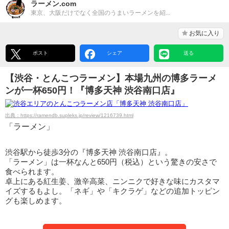
ラーメン.com
東京、大阪だけでなく全国のうまいラーメンを紹...
お気に入り
ポスト
シェア
送る
【渋谷・とんこつラーメン】本場九州の博多ラーメ
ンが一杯650円！『博多天神 渋谷南口店』
出典：https://ramendb.supleks.jp/review/1216739.html
「ラーメン」
渋谷駅から徒歩3分の『博多天神 渋谷南口店』。
「ラーメン」は一杯なんと650円（税込）という驚きの安さで
食べられます。
卓上にある紅生姜、激辛高菜、ニンニクで好きな味にカスタマ
イズするもよし。「ネギ」や「キクラゲ」などの追加トッピン
グも楽しめます。