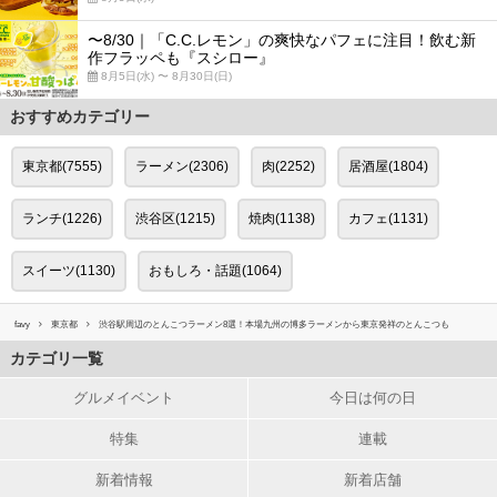
〜8/30｜「C.C.レモン」の爽快なパフェに注目！飲む新
作フラッペも『スシロー』
8月5日(水) 〜 8月30日(日)
おすすめカテゴリー
東京都(7555)
ラーメン(2306)
肉(2252)
居酒屋(1804)
ランチ(1226)
渋谷区(1215)
焼肉(1138)
カフェ(1131)
スイーツ(1130)
おもしろ・話題(1064)
favy
東京都
渋谷駅周辺のとんこつラーメン8選！本場九州の博多ラーメンから東京発祥のとんこつも
カテゴリ一覧
グルメイベント
今日は何の日
特集
連載
新着情報
新着店舗