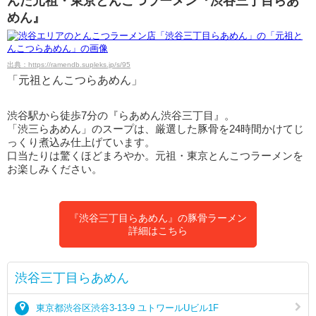
んだ元祖・東京とんこつラーメン『渋谷三丁目らあ
めん』
出典：https://ramendb.supleks.jp/s/95
「元祖とんこつらあめん」
渋谷駅から徒歩7分の『らあめん渋谷三丁目』。
「渋三らあめん」のスープは、厳選した豚骨を24時間かけてじ
っくり煮込み仕上げています。
口当たりは驚くほどまろやか。元祖・東京とんこつラーメンを
お楽しみください。
『渋谷三丁目らあめん』の豚骨ラーメン
詳細はこちら
渋谷三丁目らあめん
東京都渋谷区渋谷3-13-9 ユトワールUビル1F