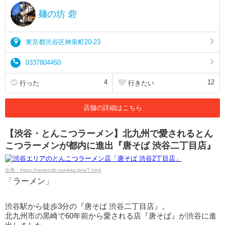
麺の坊 砦
東京都渋谷区神泉町20-23
0337804450
4
12
行った
行きたい
店舗の詳細はこちら
【渋谷・とんこつラーメン】北九州で愛されるとん
こつラーメンが都内に進出『唐そば 渋谷二丁目店』
出典：https://ramendb.supleks.jp/s/7.html
「ラーメン」
渋谷駅から徒歩3分の『唐そば 渋谷二丁目店』。
北九州市の黒崎で60年前から愛される店『唐そば』が渋谷に進