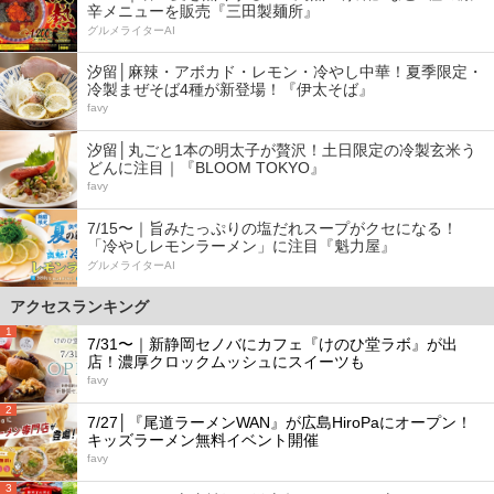
辛メニューを販売『三田製麺所』
グルメライターAI
汐留│麻辣・アボカド・レモン・冷やし中華！夏季限定・
冷製まぜそば4種が新登場！『伊太そば』
favy
汐留│丸ごと1本の明太子が贅沢！土日限定の冷製玄米う
どんに注目｜『BLOOM TOKYO』
favy
7/15〜｜旨みたっぷりの塩だれスープがクセになる！
「冷やしレモンラーメン」に注目『魁力屋』
グルメライターAI
アクセスランキング
1
7/31〜｜新静岡セノバにカフェ『けのひ堂ラボ』が出
店！濃厚クロックムッシュにスイーツも
favy
2
7/27│『尾道ラーメンWAN』が広島HiroPaにオープン！
キッズラーメン無料イベント開催
favy
3