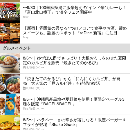
4
〜9/30｜100辛麻辣湯に激辛超えの“インド辛”カレーも！
『富山北口横丁』で激辛フェス開催中
favy
5
【新宿】雰囲気の異なる4つのフロアで食事やお酒、締め
スイーツも。話題のスポット『reDine 新宿』に注目
favy
グルメイベント
8/6〜｜ゆずぽん酢でさっぱり！大根おろしをのせた夏限
定のカルビ丼を販売『焼きたてのかるび』
8月6日(木) 〜
『焼きたてのかるび』から「にんにくカルビ丼」が発
売！大人気の「豚カルビ丼」も待望の復活
8月6日(木) 〜
8/5〜｜沖縄県産黒糖や夏野菜を使用！夏限定ベーグル3
種を販売『BAGEL&BAGEL』
8月5日(水) 〜
8/5〜｜ハラペーニョの辛さが癖になる！限定バーガー＆
フライが登場『Shake Shack』
8月5日(水) 〜