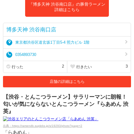
『博多天神 渋谷南口店』の豚骨ラーメン
詳細はこちら
博多天神 渋谷南口店
東京都渋谷区道玄坂1丁目5-4 照力ビル 1階
0354893730
2
3
行った
行きたい
店舗の詳細はこちら
【渋谷・とんこつラーメン】サラリーマンに朗報！
匂いが気にならないとんこつラーメン『らあめん 渋
英』
出典：https://ramendb.supleks.jp/s/19293/photo?page=2
「らあめん」