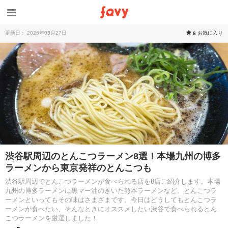
更新日： 2026年03月27日
お気に入り
6
渋谷駅周辺のとんこつラーメン8選！本場九州の博多
ラーメンから東京発祥のとんこつも
渋谷駅周辺でとんこつラーメンが食べられる店を8店ご紹介します。本場
九州の博多ラーメンに黒マー油のきいた熊本ラーメンなど。とんこつラ
ーメンといってもその味はさまざまです。今日はどうしてもとんこつラ
ーメンが食べたい、そんなときにオススメしたい渋谷で食べられるとん
こつラーメンを厳選しました！