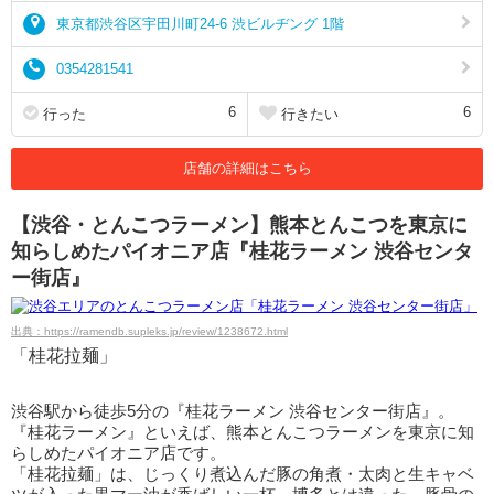
東京都渋谷区宇田川町24-6 渋ビルヂング 1階
0354281541
6
6
行った
行きたい
店舗の詳細はこちら
【渋谷・とんこつラーメン】熊本とんこつを東京に
知らしめたパイオニア店『桂花ラーメン 渋谷センタ
ー街店』
出典：https://ramendb.supleks.jp/review/1238672.html
「桂花拉麺」
渋谷駅から徒歩5分の『桂花ラーメン 渋谷センター街店』。
『桂花ラーメン』といえば、熊本とんこつラーメンを東京に知
らしめたパイオニア店です。
「桂花拉麺」は、じっくり煮込んだ豚の角煮・太肉と生キャベ