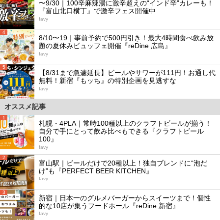
〜9/30｜100辛麻辣湯に激辛超えの“インド辛”カレーも！
『富山北口横丁』で激辛フェス開催中
favy
4
8/10〜19｜事前予約で500円引き！最大4時間食べ飲み放
題の夏休みビュッフェ開催『reDine 広島』
favy
5
【8/31まで急遽延長】ビールやサワーが111円！お通し代
無料！新宿『もッち』の特別企画を見逃すな
favy
オススメ記事
1
札幌・4PLA｜常時100種以上のクラフトビールが揃う！
自分で手にとって飲み比べもできる『クラフトビール
100』
favy
2
富山駅｜ビールだけで20種以上！独自ブレンドに“泡だ
け”も『PERFECT BEER KITCHEN』
favy
3
新宿｜日本一のグルメバーガーからスイーツまで！個性
的な10店が集うフードホール『reDine 新宿』
favy