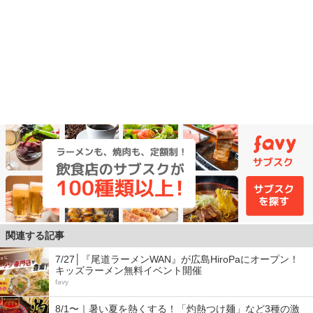
関連する記事
7/27│『尾道ラーメンWAN』が広島HiroPaにオープン！
キッズラーメン無料イベント開催
favy
8/1〜｜暑い夏を熱くする！「灼熱つけ麺」など3種の激