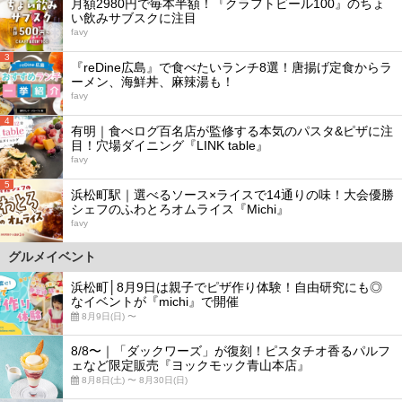
月額2980円で毎本半額！『クラフトビール100』のちょ
い飲みサブスクに注目
favy
3
『reDine広島』で食べたいランチ8選！唐揚げ定食からラ
ーメン、海鮮丼、麻辣湯も！
favy
4
有明｜食べログ百名店が監修する本気のパスタ&ピザに注
目！穴場ダイニング『LINK table』
favy
5
浜松町駅｜選べるソース×ライスで14通りの味！大会優勝
シェフのふわとろオムライス『Michi』
favy
グルメイベント
浜松町│8月9日は親子でピザ作り体験！自由研究にも◎
なイベントが『michi』で開催
8月9日(日) 〜
8/8〜｜「ダックワーズ」が復刻！ピスタチオ香るパルフ
ェなど限定販売『ヨックモック青山本店』
8月8日(土) 〜 8月30日(日)