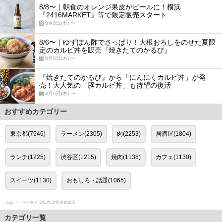
8/8〜｜朝食のオレンジ果皮がビールに！横浜
『2416MARKET』等で限定販売スタート
8月8日(土) 〜
8/6〜｜ゆずぽん酢でさっぱり！大根おろしをのせた夏限
定のカルビ丼を販売『焼きたてのかるび』
8月6日(木) 〜
『焼きたてのかるび』から「にんにくカルビ丼」が発
売！大人気の「豚カルビ丼」も待望の復活
8月6日(木) 〜
おすすめカテゴリー
東京都(7546)
ラーメン(2305)
肉(2253)
居酒屋(1804)
ランチ(1225)
渋谷区(1215)
焼肉(1138)
カフェ(1130)
スイーツ(1130)
おもしろ・話題(1065)
favy
らーめん金伝丸 渋谷道玄坂店
カテゴリ一覧