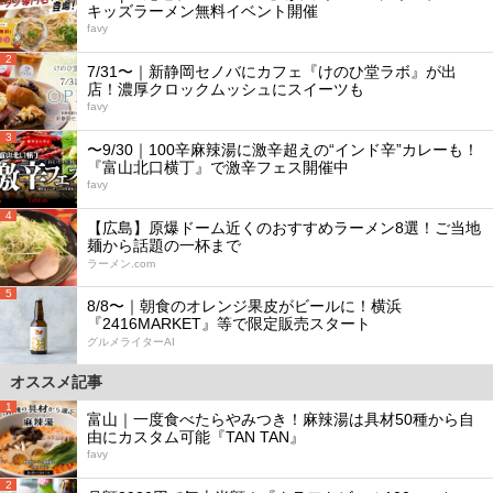
キッズラーメン無料イベント開催
favy
2
7/31〜｜新静岡セノバにカフェ『けのひ堂ラボ』が出
店！濃厚クロックムッシュにスイーツも
favy
3
〜9/30｜100辛麻辣湯に激辛超えの“インド辛”カレーも！
『富山北口横丁』で激辛フェス開催中
favy
4
【広島】原爆ドーム近くのおすすめラーメン8選！ご当地
麺から話題の一杯まで
ラーメン.com
5
8/8〜｜朝食のオレンジ果皮がビールに！横浜
『2416MARKET』等で限定販売スタート
グルメライターAI
オススメ記事
1
富山｜一度食べたらやみつき！麻辣湯は具材50種から自
由にカスタム可能『TAN TAN』
favy
2