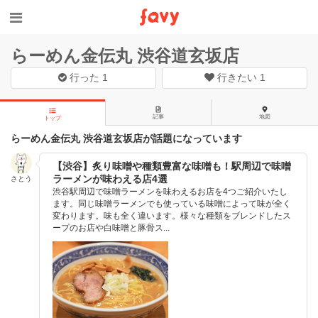
らーめん金伝丸 渋谷道玄坂店
行った
1
行きたい
1
記事
地図
トップ
らーめん金伝丸 渋谷道玄坂店が話題になっています
【渋谷】炙り味噌や種類豊富な味噌も！駅周辺で味噌
ラーメンが味わえる店4選
さとう
渋谷駅周辺で味噌ラーメンを味わえるお店を4つご紹介いたし
ます。同じ味噌ラーメンでも使っている味噌によって味が全く
変わります。味も全く違います。様々な種類をブレンドしたス
ープのお店や白味噌と豚骨ス...