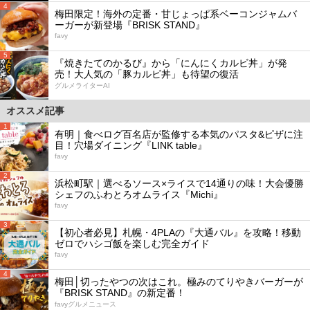
4
梅田限定！海外の定番・甘じょっぱ系ベーコンジャムバ
ーガーが新登場『BRISK STAND』
favy
5
『焼きたてのかるび』から「にんにくカルビ丼」が発
売！大人気の「豚カルビ丼」も待望の復活
グルメライターAI
オススメ記事
1
有明｜食べログ百名店が監修する本気のパスタ&ピザに注
目！穴場ダイニング『LINK table』
favy
2
浜松町駅｜選べるソース×ライスで14通りの味！大会優勝
シェフのふわとろオムライス『Michi』
favy
3
【初心者必見】札幌・4PLAの『大通バル』を攻略！移動
ゼロでハシゴ飯を楽しむ完全ガイド
favy
4
梅田│切ったやつの次はこれ。極みのてりやきバーガーが
『BRISK STAND』の新定番！
favyグルメニュース