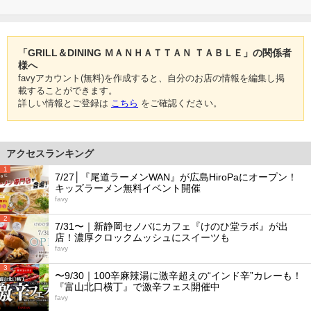
「GRILL＆DINING ＭＡＮＨＡＴＴＡＮ ＴＡＢＬＥ」の関係者
様へ
favyアカウント(無料)を作成すると、自分のお店の情報を編集し掲
載することができます。
詳しい情報とご登録は
こちら
をご確認ください。
アクセスランキング
1
7/27│『尾道ラーメンWAN』が広島HiroPaにオープン！
キッズラーメン無料イベント開催
favy
2
7/31〜｜新静岡セノバにカフェ『けのひ堂ラボ』が出
店！濃厚クロックムッシュにスイーツも
favy
3
〜9/30｜100辛麻辣湯に激辛超えの“インド辛”カレーも！
『富山北口横丁』で激辛フェス開催中
favy