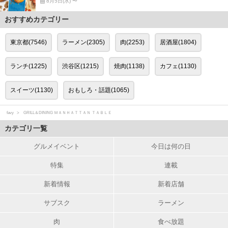
8月5日(水) 〜
おすすめカテゴリー
東京都(7546)
ラーメン(2305)
肉(2253)
居酒屋(1804)
ランチ(1225)
渋谷区(1215)
焼肉(1138)
カフェ(1130)
スイーツ(1130)
おもしろ・話題(1065)
favy
GRILL＆DINING ＭＡＮＨＡＴＴＡＮ ＴＡＢＬＥ
カテゴリ一覧
グルメイベント
今日は何の日
特集
連載
新着情報
新着店舗
サブスク
ラーメン
肉
食べ放題