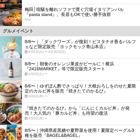
5
梅田│喧騒を離れソファで寛ぐ穴場イタリアンバル
『pasta stand』。長居もOKで使い勝手抜群
favy
グルメイベント
8/8〜｜「ダックワーズ」が復刻！ピスタチオ香るパルフ
ェなど限定販売『ヨックモック青山本店』
8月8日(土) 〜 8月30日(日)
8/8〜｜朝食のオレンジ果皮がビールに！横浜
『2416MARKET』等で限定販売スタート
8月8日(土) 〜
8/6〜｜ゆずぽん酢でさっぱり！大根おろしをのせた夏限
定のカルビ丼を販売『焼きたてのかるび』
8月6日(木) 〜
『焼きたてのかるび』から「にんにくカルビ丼」が発
売！大人気の「豚カルビ丼」も待望の復活
8月6日(木) 〜
8/5〜｜沖縄県産黒糖や夏野菜を使用！夏限定ベーグル3
種を販売『BAGEL&BAGEL』