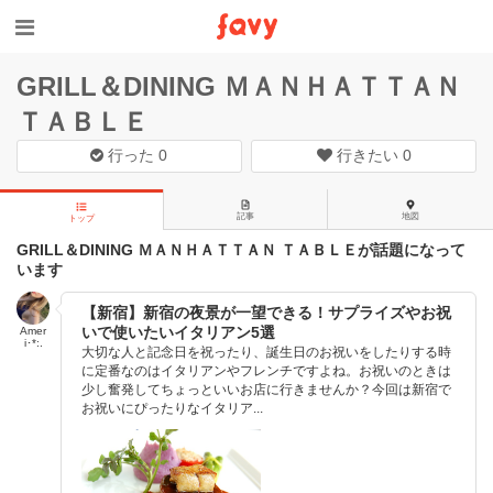
GRILL＆DINING ＭＡＮＨＡＴＴＡＮ
ＴＡＢＬＥ
行った
0
行きたい
0
記事
地図
トップ
GRILL＆DINING ＭＡＮＨＡＴＴＡＮ ＴＡＢＬＥが話題になって
います
【新宿】新宿の夜景が一望できる！サプライズやお祝
いで使いたいイタリアン5選
Amer
i･*:.
大切な人と記念日を祝ったり、誕生日のお祝いをしたりする時
に定番なのはイタリアンやフレンチですよね。お祝いのときは
少し奮発してちょっといいお店に行きませんか？今回は新宿で
お祝いにぴったりなイタリア...