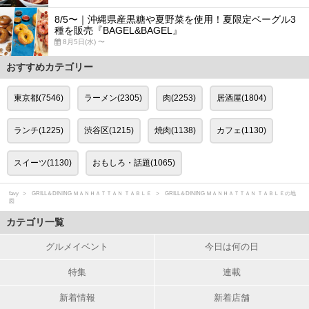
8/5〜｜沖縄県産黒糖や夏野菜を使用！夏限定ベーグル3
種を販売『BAGEL&BAGEL』
8月5日(水) 〜
おすすめカテゴリー
東京都(7546)
ラーメン(2305)
肉(2253)
居酒屋(1804)
ランチ(1225)
渋谷区(1215)
焼肉(1138)
カフェ(1130)
スイーツ(1130)
おもしろ・話題(1065)
favy
GRILL＆DINING ＭＡＮＨＡＴＴＡＮ ＴＡＢＬＥ
GRILL＆DINING ＭＡＮＨＡＴＴＡＮ ＴＡＢＬＥの地
図
カテゴリ一覧
グルメイベント
今日は何の日
特集
連載
新着情報
新着店舗