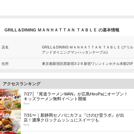
GRILL＆DINING ＭＡＮＨＡＴＴＡＮ ＴＡＢＬＥ の基本情報
店名
GRILL＆DINING ＭＡＮＨＡＴＴＡＮ ＴＡＢＬＥ (グリル
アンドダイニングマンハッタンテーブル)
住所
東京都新宿区西新宿3-2-9 新宿ワシントンホテル本館25F
アクセスランキング
1
7/27│『尾道ラーメンWAN』が広島HiroPaにオープン！
キッズラーメン無料イベント開催
favy
2
7/31〜｜新静岡セノバにカフェ『けのひ堂ラボ』が出
店！濃厚クロックムッシュにスイーツも
favy
3