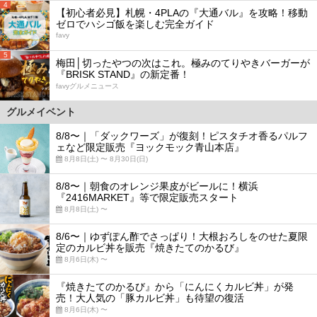
4
【初心者必見】札幌・4PLAの『大通バル』を攻略！移動
ゼロでハシゴ飯を楽しむ完全ガイド
favy
5
梅田│切ったやつの次はこれ。極みのてりやきバーガーが
『BRISK STAND』の新定番！
favyグルメニュース
グルメイベント
8/8〜｜「ダックワーズ」が復刻！ピスタチオ香るパルフ
ェなど限定販売『ヨックモック青山本店』
8月8日(土) 〜 8月30日(日)
8/8〜｜朝食のオレンジ果皮がビールに！横浜
『2416MARKET』等で限定販売スタート
8月8日(土) 〜
8/6〜｜ゆずぽん酢でさっぱり！大根おろしをのせた夏限
定のカルビ丼を販売『焼きたてのかるび』
8月6日(木) 〜
『焼きたてのかるび』から「にんにくカルビ丼」が発
売！大人気の「豚カルビ丼」も待望の復活
8月6日(木) 〜