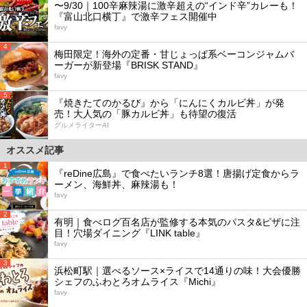
〜9/30｜100辛麻辣湯に激辛超えの“インド辛”カレーも！
『富山北口横丁』で激辛フェス開催中
favy
4
梅田限定！海外の定番・甘じょっぱ系ベーコンジャムバ
ーガーが新登場『BRISK STAND』
favy
5
『焼きたてのかるび』から「にんにくカルビ丼」が発
売！大人気の「豚カルビ丼」も待望の復活
グルメライターAI
オススメ記事
1
『reDine広島』で食べたいランチ8選！唐揚げ定食からラ
ーメン、海鮮丼、麻辣湯も！
favy
2
有明｜食べログ百名店が監修する本気のパスタ&ピザに注
目！穴場ダイニング『LINK table』
favy
3
浜松町駅｜選べるソース×ライスで14通りの味！大会優勝
シェフのふわとろオムライス『Michi』
favy