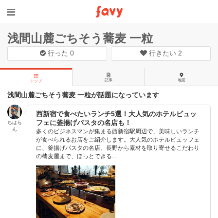
浅間山麓ごちそう蕎麦 一粒
行った
0
行きたい
2
記事
地図
トップ
浅間山麓ごちそう蕎麦 一粒が話題になっています
西新宿で食べたいランチ5選！大人気のホテルビュッ
フェに釜揚げパスタの名店も！
ちはら
ん
多くのビジネスマンが集まる西新宿駅周辺で、美味しいランチ
が食べられるお店をご紹介します。大人気のホテルビュッフェ
に、釜揚げパスタの名店、長野から素材を取り寄せるこだわり
の蕎麦屋まで、ほっとできる...