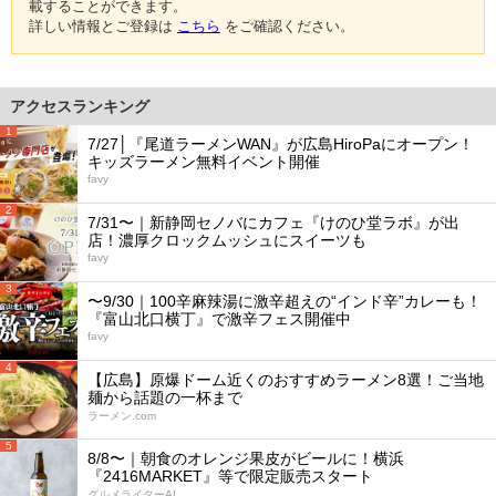
載することができます。
詳しい情報とご登録は
こちら
をご確認ください。
アクセスランキング
1
7/27│『尾道ラーメンWAN』が広島HiroPaにオープン！
キッズラーメン無料イベント開催
favy
2
7/31〜｜新静岡セノバにカフェ『けのひ堂ラボ』が出
店！濃厚クロックムッシュにスイーツも
favy
3
〜9/30｜100辛麻辣湯に激辛超えの“インド辛”カレーも！
『富山北口横丁』で激辛フェス開催中
favy
4
【広島】原爆ドーム近くのおすすめラーメン8選！ご当地
麺から話題の一杯まで
ラーメン.com
5
8/8〜｜朝食のオレンジ果皮がビールに！横浜
『2416MARKET』等で限定販売スタート
グルメライターAI