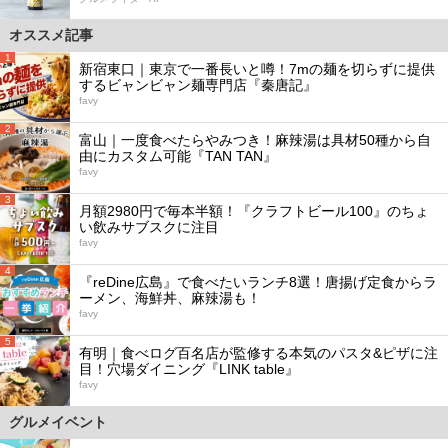
オススメ記事
1
新宿東口｜東京で一番長いと噂！7mの麺を切らずに提供
するビャンビャン麺専門店『秦唐記』
favy
2
富山｜一度食べたらやみつき！麻辣湯は具材50種から自
由にカスタム可能『TAN TAN』
favy
3
月額2980円で毎本半額！『クラフトビール100』のちょ
い飲みサブスクに注目
favy
4
『reDine広島』で食べたいランチ8選！唐揚げ定食からラ
ーメン、海鮮丼、麻辣湯も！
favy
5
有明｜食べログ百名店が監修する本気のパスタ&ピザに注
目！穴場ダイニング『LINK table』
favy
グルメイベント