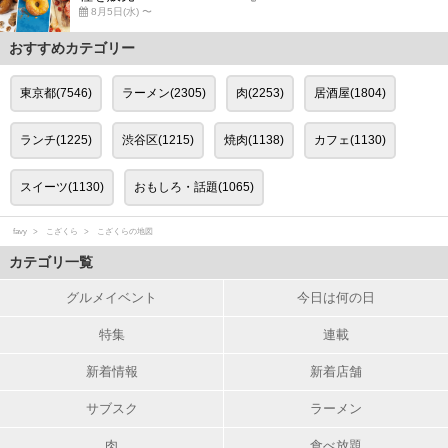
8月5日(水) 〜
おすすめカテゴリー
東京都(7546)
ラーメン(2305)
肉(2253)
居酒屋(1804)
ランチ(1225)
渋谷区(1215)
焼肉(1138)
カフェ(1130)
スイーツ(1130)
おもしろ・話題(1065)
favy
こざくら
こざくらの地図
カテゴリ一覧
グルメイベント
今日は何の日
特集
連載
新着情報
新着店舗
サブスク
ラーメン
肉
食べ放題