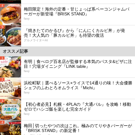
4
梅田限定！海外の定番・甘じょっぱ系ベーコンジャムバ
ーガーが新登場『BRISK STAND』
favy
5
『焼きたてのかるび』から「にんにくカルビ丼」が発
売！大人気の「豚カルビ丼」も待望の復活
グルメライターAI
オススメ記事
1
有明｜食べログ百名店が監修する本気のパスタ&ピザに注
目！穴場ダイニング『LINK table』
favy
2
浜松町駅｜選べるソース×ライスで14通りの味！大会優勝
シェフのふわとろオムライス『Michi』
favy
3
【初心者必見】札幌・4PLAの『大通バル』を攻略！移動
ゼロでハシゴ飯を楽しむ完全ガイド
favy
4
梅田│切ったやつの次はこれ。極みのてりやきバーガーが
『BRISK STAND』の新定番！