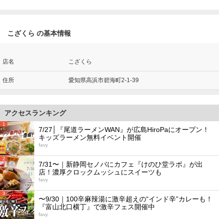
こざくら の基本情報
店名
こざくら
住所
愛知県高浜市碧海町2-1-39
アクセスランキング
1
7/27│『尾道ラーメンWAN』が広島HiroPaにオープン！
キッズラーメン無料イベント開催
favy
2
7/31〜｜新静岡セノバにカフェ『けのひ堂ラボ』が出
店！濃厚クロックムッシュにスイーツも
favy
3
〜9/30｜100辛麻辣湯に激辛超えの“インド辛”カレーも！
『富山北口横丁』で激辛フェス開催中
favy