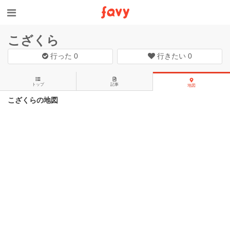
こざくら
行った
0
行きたい
0
トップ
記事
地図
こざくらの地図