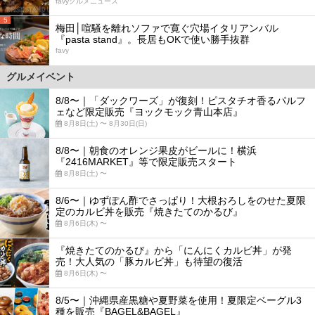
favyグルメニュース
5
梅田│喧騒を離れソファで寛ぐ穴場イタリアンバル
『pasta stand』。長居もOKで使い勝手抜群
favy
グルメイベント
8/8〜｜「ダックワーズ」が復刻！ピスタチオ香るパルフ
ェなど限定販売『ヨックモック青山本店』
8月8日(土) 〜 8月30日(日)
8/8〜｜朝食のオレンジ果皮がビールに！横浜
『2416MARKET』等で限定販売スタート
8月8日(土) 〜
8/6〜｜ゆずぽん酢でさっぱり！大根おろしをのせた夏限
定のカルビ丼を販売『焼きたてのかるび』
8月6日(木) 〜
『焼きたてのかるび』から「にんにくカルビ丼」が発
売！大人気の「豚カルビ丼」も待望の復活
8月6日(木) 〜
8/5〜｜沖縄県産黒糖や夏野菜を使用！夏限定ベーグル3
種を販売『BAGEL&BAGEL』