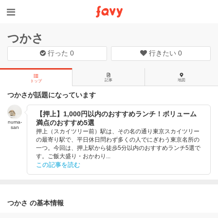
つかさ
行った
0
行きたい
0
記事
地図
トップ
つかさが話題になっています
【押上】1,000円以内のおすすめランチ！ボリューム
満点のおすすめ5選
numa-
san
押上（スカイツリー前）駅は、その名の通り東京スカイツリー
の最寄り駅で、平日休日問わず多くの人でにぎわう東京名所の
一つ。今回は、押上駅から徒歩5分以内のおすすめランチ5選で
す。ご飯大盛り・おかわり...
この記事を読む
つかさ の基本情報