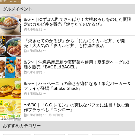
グルメイベント
8/6〜｜ゆずぽん酢でさっぱり！大根おろしをのせた夏限
定のカルビ丼を販売『焼きたてのかるび』
8月6日(木) 〜
『焼きたてのかるび』から「にんにくカルビ丼」が発
売！大人気の「豚カルビ丼」も待望の復活
8月6日(木) 〜
8/5〜｜沖縄県産黒糖や夏野菜を使用！夏限定ベーグル3
種を販売『BAGEL&BAGEL』
8月5日(水) 〜
8/5〜｜ハラペーニョの辛さが癖になる！限定バーガー＆
フライが登場『Shake Shack』
8月5日(水) 〜
〜8/30｜「C.C.レモン」の爽快なパフェに注目！飲む新
作フラッペも『スシロー』
8月5日(水) 〜 8月30日(日)
おすすめカテゴリー