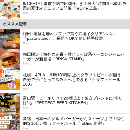
5
8/10〜19｜事前予約で500円引き！最大4時間食べ飲み放
題の夏休みビュッフェ開催『reDine 広島』
favy
オススメ記事
1
梅田│喧騒を離れソファで寛ぐ穴場イタリアンバル
『pasta stand』。長居もOKで使い勝手抜群
favy
2
梅田限定！海外の定番・甘じょっぱ系ベーコンジャムバ
ーガーが新登場『BRISK STAND』
favy
3
札幌・4PLA｜常時100種以上のクラフトビールが揃う！
自分で手にとって飲み比べもできる『クラフトビール
100』
favy
4
富山駅｜ビールだけで20種以上！独自ブレンドに“泡だ
け”も『PERFECT BEER KITCHEN』
favy
5
新宿｜日本一のグルメバーガーからスイーツまで！個性
的な10店が集うフードホール『reDine 新宿』
favy