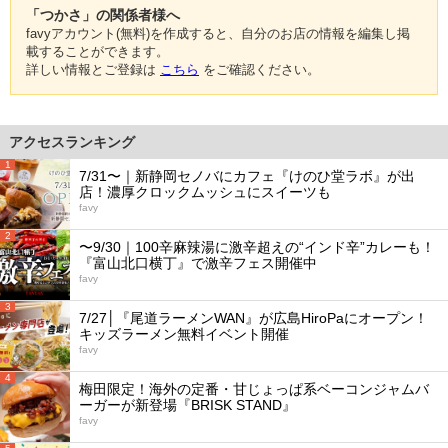
「つかさ」の関係者様へ
favyアカウント(無料)を作成すると、自分のお店の情報を編集し掲
載することができます。
詳しい情報とご登録は
こちら
をご確認ください。
アクセスランキング
1
7/31〜｜新静岡セノバにカフェ『けのひ堂ラボ』が出
店！濃厚クロックムッシュにスイーツも
favy
2
〜9/30｜100辛麻辣湯に激辛超えの“インド辛”カレーも！
『富山北口横丁』で激辛フェス開催中
favy
3
7/27│『尾道ラーメンWAN』が広島HiroPaにオープン！
キッズラーメン無料イベント開催
favy
4
梅田限定！海外の定番・甘じょっぱ系ベーコンジャムバ
ーガーが新登場『BRISK STAND』
favy