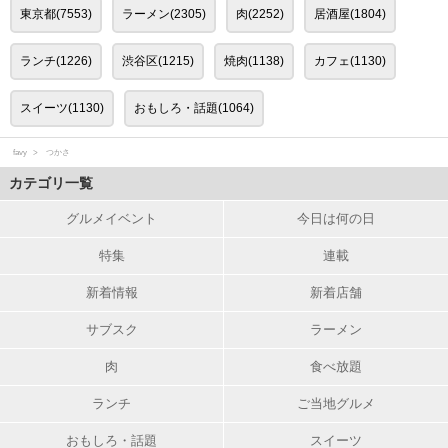
東京都(7553)
ラーメン(2305)
肉(2252)
居酒屋(1804)
ランチ(1226)
渋谷区(1215)
焼肉(1138)
カフェ(1130)
スイーツ(1130)
おもしろ・話題(1064)
favy
つかさ
カテゴリ一覧
グルメイベント
今日は何の日
特集
連載
新着情報
新着店舗
サブスク
ラーメン
肉
食べ放題
ランチ
ご当地グルメ
おもしろ・話題
スイーツ