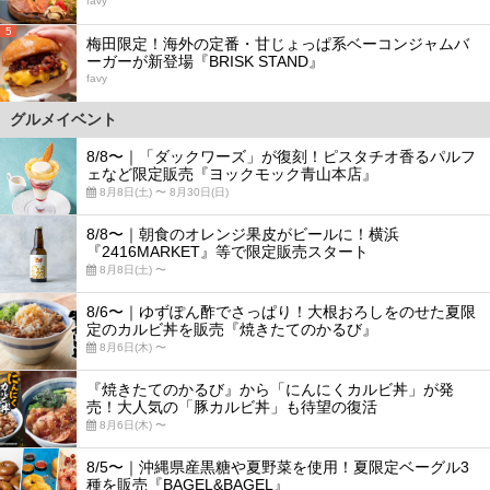
favy
5
梅田限定！海外の定番・甘じょっぱ系ベーコンジャムバ
ーガーが新登場『BRISK STAND』
favy
グルメイベント
8/8〜｜「ダックワーズ」が復刻！ピスタチオ香るパルフ
ェなど限定販売『ヨックモック青山本店』
8月8日(土) 〜 8月30日(日)
8/8〜｜朝食のオレンジ果皮がビールに！横浜
『2416MARKET』等で限定販売スタート
8月8日(土) 〜
8/6〜｜ゆずぽん酢でさっぱり！大根おろしをのせた夏限
定のカルビ丼を販売『焼きたてのかるび』
8月6日(木) 〜
『焼きたてのかるび』から「にんにくカルビ丼」が発
売！大人気の「豚カルビ丼」も待望の復活
8月6日(木) 〜
8/5〜｜沖縄県産黒糖や夏野菜を使用！夏限定ベーグル3
種を販売『BAGEL&BAGEL』