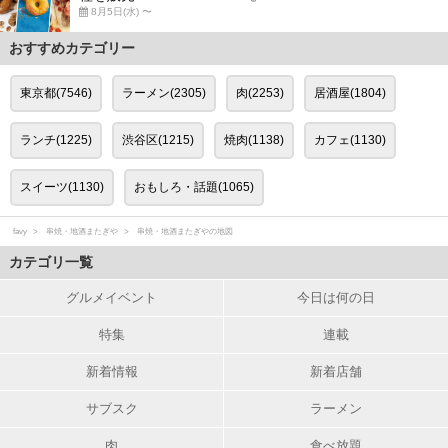
8月5日(水) 〜
おすすめカテゴリー
東京都(7546)
ラーメン(2305)
肉(2253)
居酒屋(1804)
ランチ(1225)
渋谷区(1215)
焼肉(1138)
カフェ(1130)
スイーツ(1130)
おもしろ・話題(1065)
favy
串焼・地酒またぎや
串焼・地酒またぎやの地図
カテゴリ一覧
グルメイベント
今日は何の日
特集
連載
新着情報
新着店舗
サブスク
ラーメン
肉
食べ放題