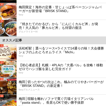
4
梅田限定！海外の定番・甘じょっぱ系ベーコンジャムバ
ーガーが新登場『BRISK STAND』
favy
5
『焼きたてのかるび』から「にんにくカルビ丼」が発
売！大人気の「豚カルビ丼」も待望の復活
グルメライターAI
オススメ記事
1
浜松町駅｜選べるソース×ライスで14通りの味！大会優勝
シェフのふわとろオムライス『Michi』
favy
2
【初心者必見】札幌・4PLAの『大通バル』を攻略！移動
ゼロでハシゴ飯を楽しむ完全ガイド
favy
3
梅田│切ったやつの次はこれ。極みのてりやきバーガーが
『BRISK STAND』の新定番！
favyグルメニュース
4
梅田│喧騒を離れソファで寛ぐ穴場イタリアンバル
『pasta stand』。長居もOKで使い勝手抜群