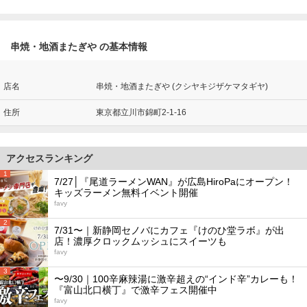
串焼・地酒またぎや の基本情報
店名
串焼・地酒またぎや (クシヤキジザケマタギヤ)
住所
東京都立川市錦町2-1-16
アクセスランキング
1
7/27│『尾道ラーメンWAN』が広島HiroPaにオープン！
キッズラーメン無料イベント開催
favy
2
7/31〜｜新静岡セノバにカフェ『けのひ堂ラボ』が出
店！濃厚クロックムッシュにスイーツも
favy
3
〜9/30｜100辛麻辣湯に激辛超えの“インド辛”カレーも！
『富山北口横丁』で激辛フェス開催中
favy