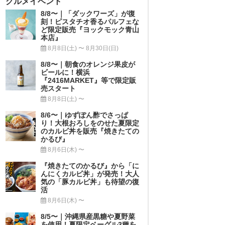
グルメイベント
8/8〜｜「ダックワーズ」が復
刻！ピスタチオ香るパルフェな
ど限定販売『ヨックモック青山
本店』
8月8日(土) 〜 8月30日(日)
8/8〜｜朝食のオレンジ果皮が
ビールに！横浜
『2416MARKET』等で限定販
売スタート
8月8日(土) 〜
8/6〜｜ゆずぽん酢でさっぱ
り！大根おろしをのせた夏限定
のカルビ丼を販売『焼きたての
かるび』
8月6日(木) 〜
『焼きたてのかるび』から「に
んにくカルビ丼」が発売！大人
気の「豚カルビ丼」も待望の復
活
8月6日(木) 〜
8/5〜｜沖縄県産黒糖や夏野菜
を使用！夏限定ベーグル3種を