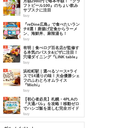
1
月額2980円で毎本半額！『クラ
フトビール100』のちょい飲み
サブスクに注目
favy
2
『reDine広島』で食べたいラン
チ8選！唐揚げ定食からラーメ
ン、海鮮丼、麻辣湯も！
favy
3
有明｜食べログ百名店が監修す
る本気のパスタ&ピザに注目！
穴場ダイニング『LINK table』
favy
4
浜松町駅｜選べるソース×ライ
スで14通りの味！大会優勝シェ
フのふわとろオムライス
『Michi』
favy
5
【初心者必見】札幌・4PLAの
『大通バル』を攻略！移動ゼロ
でハシゴ飯を楽しむ完全ガイド
favy