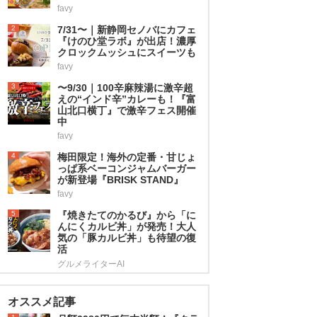
favy
2
7/31〜｜新静岡セノバにカフェ
『けのひ堂ラボ』が出店！濃厚
クロックムッシュにスイーツも
favy
3
〜9/30｜100辛麻辣湯に激辛超
えの“インド辛”カレーも！『富
山北口横丁』で激辛フェス開催
中
favy
4
梅田限定！海外の定番・甘じょ
っぱ系ベーコンジャムバーガー
が新登場『BRISK STAND』
favy
5
『焼きたてのかるび』から「に
んにくカルビ丼」が発売！大人
気の「豚カルビ丼」も待望の復
活
グルメライターAI
オススメ記事