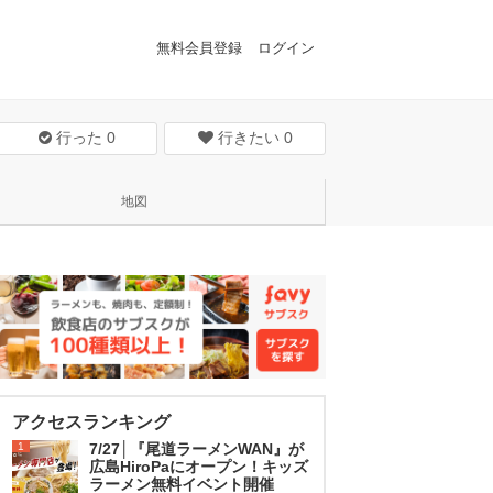
無料会員登録
ログイン
行った
0
行きたい
0
地図
アクセスランキング
1
7/27│『尾道ラーメンWAN』が
広島HiroPaにオープン！キッズ
ラーメン無料イベント開催