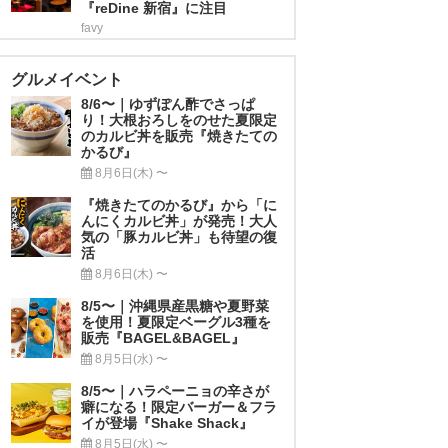
『reDine 新宿』に注目
favy
グルメイベント
8/6〜｜ゆずぽん酢でさっぱ
り！大根おろしをのせた夏限定
のカルビ丼を販売『焼きたての
かるび』
8月6日(木) 〜
『焼きたてのかるび』から「に
んにくカルビ丼」が発売！大人
気の「豚カルビ丼」も待望の復
活
8月6日(木) 〜
8/5〜｜沖縄県産黒糖や夏野菜
を使用！夏限定ベーグル3種を
販売『BAGEL&BAGEL』
8月5日(水) 〜
8/5〜｜ハラペーニョの辛さが
癖になる！限定バーガー＆フラ
イが登場『Shake Shack』
8月5日(水) 〜