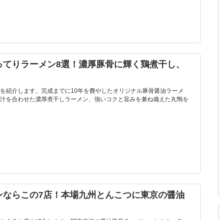
ってりラーメン8選！濃厚豚骨に輝く鶏煮干し、
を紹介します。完成までに10年を費やしたオリジナル豚骨醤油ラーメ
汁を合わせた濃厚煮干しラーメン、強いコクと旨みを兼ね備えた丸鴨を
ンならこの7店！本場九州とんこつに東京の醤油