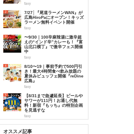
favy
2
7/27│『尾道ラーメンWAN』が
広島HiroPaにオープン！キッズ
ラーメン無料イベント開催
favy
3
〜9/30｜100辛麻辣湯に激辛超
えの“インド辛”カレーも！『富
山北口横丁』で激辛フェス開催
中
favy
4
8/10〜19｜事前予約で500円引
き！最大4時間食べ飲み放題の
夏休みビュッフェ開催『reDine
広島』
favy
5
【8/31まで急遽延長】ビールや
サワーが111円！お通し代無
料！新宿『もッち』の特別企画
を見逃すな
favy
オススメ記事