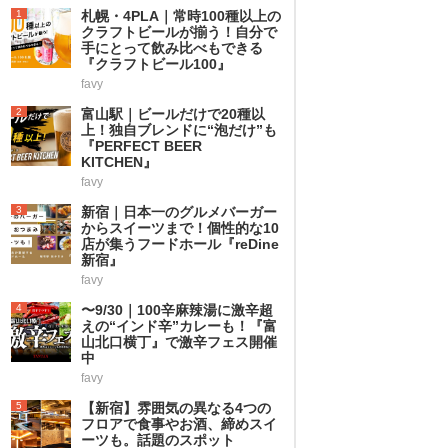
1
札幌・4PLA｜常時100種以上の
クラフトビールが揃う！自分で
手にとって飲み比べもできる
『クラフトビール100』
favy
2
富山駅｜ビールだけで20種以
上！独自ブレンドに“泡だけ”も
『PERFECT BEER
KITCHEN』
favy
3
新宿｜日本一のグルメバーガー
からスイーツまで！個性的な10
店が集うフードホール『reDine
新宿』
favy
4
〜9/30｜100辛麻辣湯に激辛超
えの“インド辛”カレーも！『富
山北口横丁』で激辛フェス開催
中
favy
5
【新宿】雰囲気の異なる4つの
フロアで食事やお酒、締めスイ
ーツも。話題のスポット