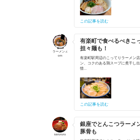
この記事を読む
有楽町で食べるべきこ
担々麺も！
ラーメン.c
om
有楽町駅周辺のこってりラーメン店
ン、コクのある鶏スープに煮干し出
惜...
この記事を読む
銀座でとんこつラーメ
豚骨も
sarururu