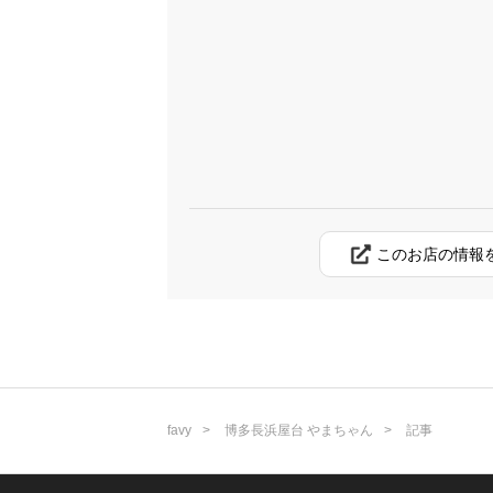
このお店の情報
favy
博多長浜屋台 やまちゃん
記事