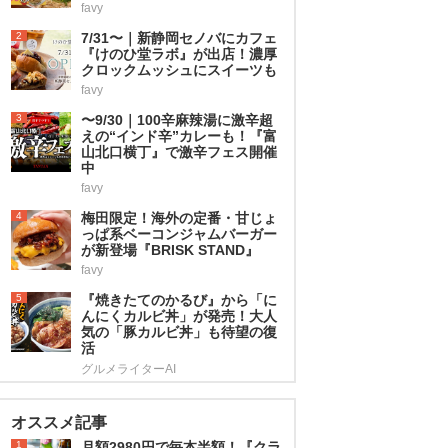
favy
2
7/31〜｜新静岡セノバにカフェ
『けのひ堂ラボ』が出店！濃厚
クロックムッシュにスイーツも
favy
3
〜9/30｜100辛麻辣湯に激辛超
えの“インド辛”カレーも！『富
山北口横丁』で激辛フェス開催
中
favy
4
梅田限定！海外の定番・甘じょ
っぱ系ベーコンジャムバーガー
が新登場『BRISK STAND』
favy
5
『焼きたてのかるび』から「に
んにくカルビ丼」が発売！大人
気の「豚カルビ丼」も待望の復
活
グルメライターAI
オススメ記事
1
月額2980円で毎本半額！『クラ