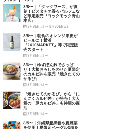
8/8〜｜「ダックワーズ」が復
刻！ピスタチオ香るパルフェな
ど限定販売『ヨックモック青山
本店』
8月8日(土) 〜 8月30日(日)
8/8〜｜朝食のオレンジ果皮が
ビールに！横浜
『2416MARKET』等で限定販
売スタート
8月8日(土) 〜
8/6〜｜ゆずぽん酢でさっぱ
り！大根おろしをのせた夏限定
のカルビ丼を販売『焼きたての
かるび』
8月6日(木) 〜
『焼きたてのかるび』から「に
んにくカルビ丼」が発売！大人
気の「豚カルビ丼」も待望の復
活
8月6日(木) 〜
8/5〜｜沖縄県産黒糖や夏野菜
を使用！夏限定ベーグル3種を