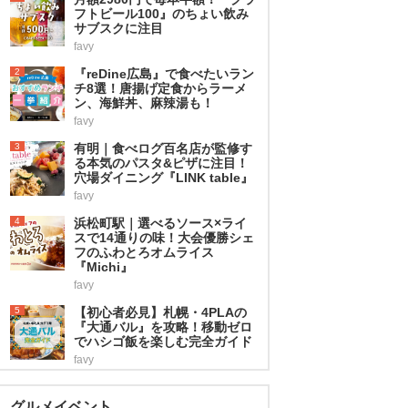
フトビール100』のちょい飲み
サブスクに注目
favy
2
『reDine広島』で食べたいラン
チ8選！唐揚げ定食からラーメ
ン、海鮮丼、麻辣湯も！
favy
3
有明｜食べログ百名店が監修す
る本気のパスタ&ピザに注目！
穴場ダイニング『LINK table』
favy
4
浜松町駅｜選べるソース×ライ
スで14通りの味！大会優勝シェ
フのふわとろオムライス
『Michi』
favy
5
【初心者必見】札幌・4PLAの
『大通バル』を攻略！移動ゼロ
でハシゴ飯を楽しむ完全ガイド
favy
グルメイベント