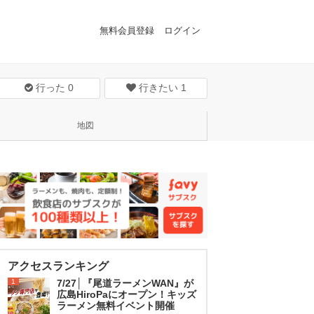
無料会員登録
ログイン
行った
0
行きたい
1
地図
アクセスランキング
1
7/27│『尾道ラーメンWAN』が
広島HiroPaにオープン！キッズ
ラーメン無料イベント開催