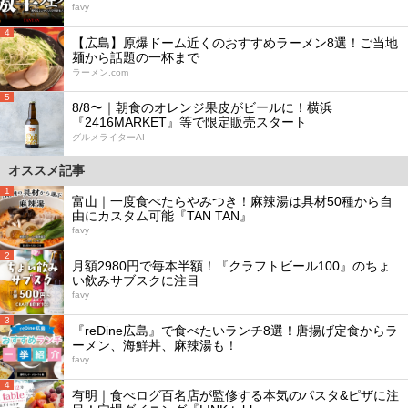
favy
4
【広島】原爆ドーム近くのおすすめラーメン8選！ご当地
麺から話題の一杯まで
ラーメン.com
5
8/8〜｜朝食のオレンジ果皮がビールに！横浜
『2416MARKET』等で限定販売スタート
グルメライターAI
オススメ記事
1
富山｜一度食べたらやみつき！麻辣湯は具材50種から自
由にカスタム可能『TAN TAN』
favy
2
月額2980円で毎本半額！『クラフトビール100』のちょ
い飲みサブスクに注目
favy
3
『reDine広島』で食べたいランチ8選！唐揚げ定食からラ
ーメン、海鮮丼、麻辣湯も！
favy
4
有明｜食べログ百名店が監修する本気のパスタ&ピザに注