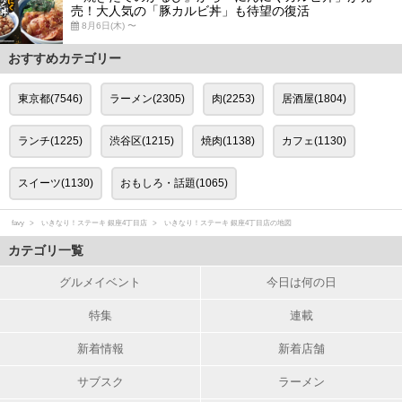
売！大人気の「豚カルビ丼」も待望の復活
8月6日(木) 〜
おすすめカテゴリー
東京都(7546)
ラーメン(2305)
肉(2253)
居酒屋(1804)
ランチ(1225)
渋谷区(1215)
焼肉(1138)
カフェ(1130)
スイーツ(1130)
おもしろ・話題(1065)
favy
いきなり！ステーキ 銀座4丁目店
いきなり！ステーキ 銀座4丁目店の地図
カテゴリ一覧
グルメイベント
今日は何の日
特集
連載
新着情報
新着店舗
サブスク
ラーメン