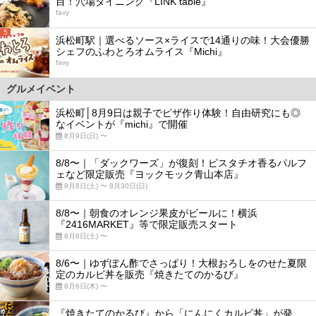
目！穴場ダイニング『LINK table』
favy
5
浜松町駅｜選べるソース×ライスで14通りの味！大会優勝
シェフのふわとろオムライス『Michi』
favy
グルメイベント
浜松町│8月9日は親子でピザ作り体験！自由研究にも◎
なイベントが『michi』で開催
8月9日(日) 〜
8/8〜｜「ダックワーズ」が復刻！ピスタチオ香るパルフ
ェなど限定販売『ヨックモック青山本店』
8月8日(土) 〜 8月30日(日)
8/8〜｜朝食のオレンジ果皮がビールに！横浜
『2416MARKET』等で限定販売スタート
8月8日(土) 〜
8/6〜｜ゆずぽん酢でさっぱり！大根おろしをのせた夏限
定のカルビ丼を販売『焼きたてのかるび』
8月6日(木) 〜
『焼きたてのかるび』から「にんにくカルビ丼」が発