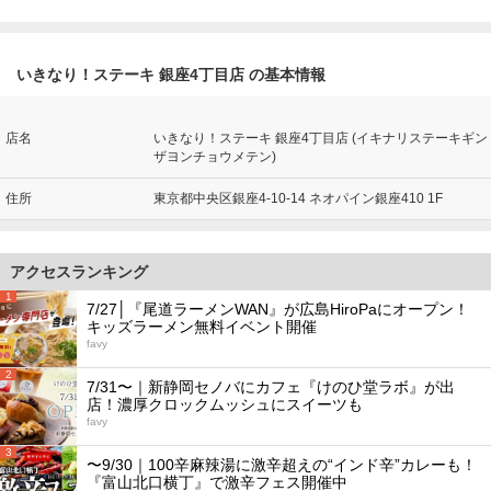
いきなり！ステーキ 銀座4丁目店 の基本情報
店名
いきなり！ステーキ 銀座4丁目店 (イキナリステーキギン
ザヨンチョウメテン)
住所
東京都中央区銀座4-10-14 ネオパイン銀座410 1F
アクセスランキング
1
7/27│『尾道ラーメンWAN』が広島HiroPaにオープン！
キッズラーメン無料イベント開催
favy
2
7/31〜｜新静岡セノバにカフェ『けのひ堂ラボ』が出
店！濃厚クロックムッシュにスイーツも
favy
3
〜9/30｜100辛麻辣湯に激辛超えの“インド辛”カレーも！
『富山北口横丁』で激辛フェス開催中