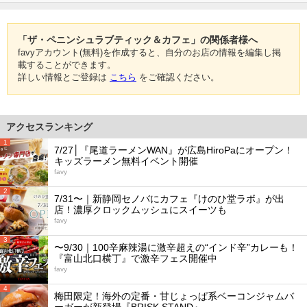
「ザ・ペニンシュラブティック＆カフェ」の関係者様へ
favyアカウント(無料)を作成すると、自分のお店の情報を編集し掲
載することができます。
詳しい情報とご登録は
こちら
をご確認ください。
アクセスランキング
1
7/27│『尾道ラーメンWAN』が広島HiroPaにオープン！
キッズラーメン無料イベント開催
favy
2
7/31〜｜新静岡セノバにカフェ『けのひ堂ラボ』が出
店！濃厚クロックムッシュにスイーツも
favy
3
〜9/30｜100辛麻辣湯に激辛超えの“インド辛”カレーも！
『富山北口横丁』で激辛フェス開催中
favy
4
梅田限定！海外の定番・甘じょっぱ系ベーコンジャムバ
ーガーが新登場『BRISK STAND』