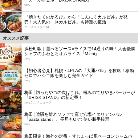
favy
5
『焼きたてのかるび』から「にんにくカルビ丼」が発
売！大人気の「豚カルビ丼」も待望の復活
グルメライターAI
オススメ記事
1
浜松町駅｜選べるソース×ライスで14通りの味！大会優勝
シェフのふわとろオムライス『Michi』
favy
2
【初心者必見】札幌・4PLAの『大通バル』を攻略！移動
ゼロでハシゴ飯を楽しむ完全ガイド
favy
3
梅田│切ったやつの次はこれ。極みのてりやきバーガーが
『BRISK STAND』の新定番！
favyグルメニュース
4
梅田│喧騒を離れソファで寛ぐ穴場イタリアンバル
『pasta stand』。長居もOKで使い勝手抜群
favy
5
梅田限定！海外の定番・甘じょっぱ系ベーコンジャムバ