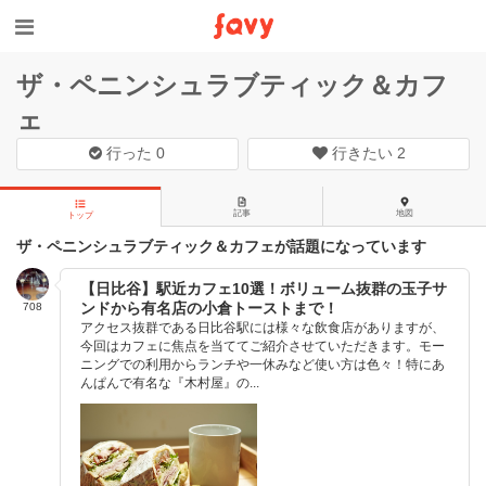
ザ・ペニンシュラブティック＆カフ
ェ
行った
0
行きたい
2
記事
地図
トップ
ザ・ペニンシュラブティック＆カフェが話題になっています
【日比谷】駅近カフェ10選！ボリューム抜群の玉子サ
ンドから有名店の小倉トーストまで！
708
アクセス抜群である日比谷駅には様々な飲食店がありますが、
今回はカフェに焦点を当ててご紹介させていただきます。モー
ニングでの利用からランチや一休みなど使い方は色々！特にあ
んぱんで有名な『木村屋』の...