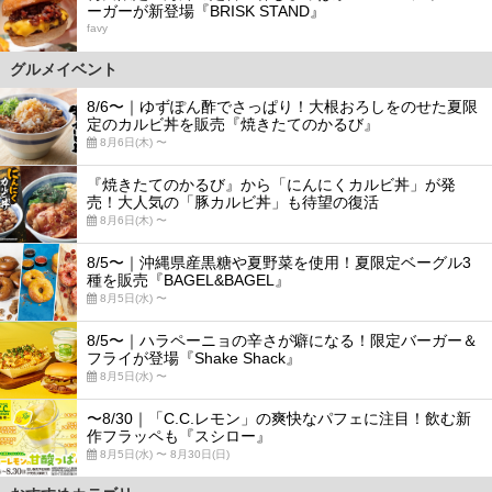
ーガーが新登場『BRISK STAND』
favy
グルメイベント
8/6〜｜ゆずぽん酢でさっぱり！大根おろしをのせた夏限
定のカルビ丼を販売『焼きたてのかるび』
8月6日(木) 〜
『焼きたてのかるび』から「にんにくカルビ丼」が発
売！大人気の「豚カルビ丼」も待望の復活
8月6日(木) 〜
8/5〜｜沖縄県産黒糖や夏野菜を使用！夏限定ベーグル3
種を販売『BAGEL&BAGEL』
8月5日(水) 〜
8/5〜｜ハラペーニョの辛さが癖になる！限定バーガー＆
フライが登場『Shake Shack』
8月5日(水) 〜
〜8/30｜「C.C.レモン」の爽快なパフェに注目！飲む新
作フラッペも『スシロー』
8月5日(水) 〜 8月30日(日)