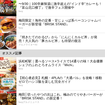
3
〜9/30｜100辛麻辣湯に激辛超えの“インド辛”カレーも！
『富山北口横丁』で激辛フェス開催中
favy
4
梅田限定！海外の定番・甘じょっぱ系ベーコンジャムバ
ーガーが新登場『BRISK STAND』
favy
5
『焼きたてのかるび』から「にんにくカルビ丼」が発
売！大人気の「豚カルビ丼」も待望の復活
グルメライターAI
オススメ記事
1
浜松町駅｜選べるソース×ライスで14通りの味！大会優勝
シェフのふわとろオムライス『Michi』
favy
2
【初心者必見】札幌・4PLAの『大通バル』を攻略！移動
ゼロでハシゴ飯を楽しむ完全ガイド
favy
3
梅田│切ったやつの次はこれ。極みのてりやきバーガーが
『BRISK STAND』の新定番！
favyグルメニュース