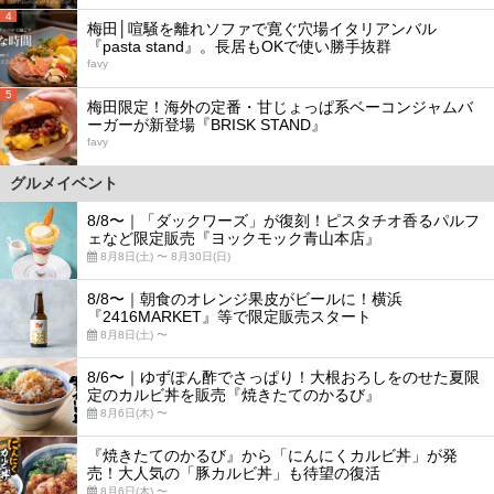
4
梅田│喧騒を離れソファで寛ぐ穴場イタリアンバル
『pasta stand』。長居もOKで使い勝手抜群
favy
5
梅田限定！海外の定番・甘じょっぱ系ベーコンジャムバ
ーガーが新登場『BRISK STAND』
favy
グルメイベント
8/8〜｜「ダックワーズ」が復刻！ピスタチオ香るパルフ
ェなど限定販売『ヨックモック青山本店』
8月8日(土) 〜 8月30日(日)
8/8〜｜朝食のオレンジ果皮がビールに！横浜
『2416MARKET』等で限定販売スタート
8月8日(土) 〜
8/6〜｜ゆずぽん酢でさっぱり！大根おろしをのせた夏限
定のカルビ丼を販売『焼きたてのかるび』
8月6日(木) 〜
『焼きたてのかるび』から「にんにくカルビ丼」が発
売！大人気の「豚カルビ丼」も待望の復活
8月6日(木) 〜