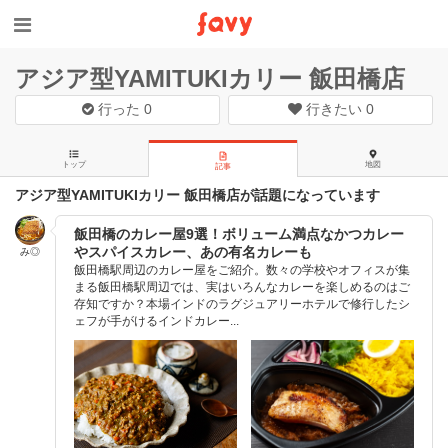
アジア型YAMITUKIカリー 飯田橋店
行った
0
行きたい
0
トップ
地図
記事
アジア型YAMITUKIカリー 飯田橋店が話題になっています
飯田橋のカレー屋9選！ボリューム満点なかつカレー
やスパイスカレー、あの有名カレーも
み◎
飯田橋駅周辺のカレー屋をご紹介。数々の学校やオフィスが集
まる飯田橋駅周辺では、実はいろんなカレーを楽しめるのはご
存知ですか？本場インドのラグジュアリーホテルで修行したシ
ェフが手がけるインドカレー...