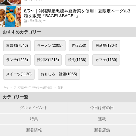
8/5〜｜沖縄県産黒糖や夏野菜を使用！夏限定ベーグル3
種を販売『BAGEL&BAGEL』
8月5日(水) 〜
おすすめカテゴリー
東京都(7546)
ラーメン(2305)
肉(2253)
居酒屋(1804)
ランチ(1225)
渋谷区(1215)
焼肉(1138)
カフェ(1130)
スイーツ(1130)
おもしろ・話題(1065)
favy
アジア型YAMITUKIカリー 飯田橋店
記事
カテゴリ一覧
グルメイベント
今日は何の日
特集
連載
新着情報
新着店舗