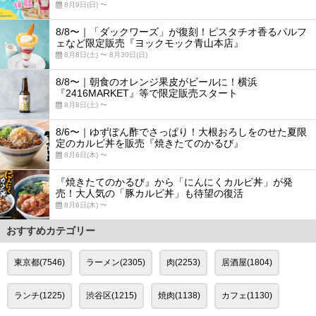
8月9日(日) 〜
8/8〜｜「ダックワーズ」が復刻！ピスタチオ香るパルフ
ェなど限定販売『ヨックモック青山本店』
8月8日(土) 〜 8月30日(日)
8/8〜｜朝食のオレンジ果皮がビールに！横浜
『2416MARKET』等で限定販売スタート
8月8日(土) 〜
8/6〜｜ゆずぽん酢でさっぱり！大根おろしをのせた夏限
定のカルビ丼を販売『焼きたてのかるび』
8月6日(木) 〜
『焼きたてのかるび』から「にんにくカルビ丼」が発
売！大人気の「豚カルビ丼」も待望の復活
8月6日(木) 〜
おすすめカテゴリー
東京都(7546)
ラーメン(2305)
肉(2253)
居酒屋(1804)
ランチ(1225)
渋谷区(1215)
焼肉(1138)
カフェ(1130)