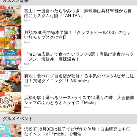
オススメ記事
1
富山｜一度食べたらやみつき！麻辣湯は具材50種から自
由にカスタム可能『TAN TAN』
favy
2
月額2980円で毎本半額！『クラフトビール100』のちょ
い飲みサブスクに注目
favy
3
『reDine広島』で食べたいランチ8選！唐揚げ定食からラ
ーメン、海鮮丼、麻辣湯も！
favy
4
有明｜食べログ百名店が監修する本気のパスタ&ピザに注
目！穴場ダイニング『LINK table』
favy
5
浜松町駅｜選べるソース×ライスで14通りの味！大会優勝
シェフのふわとろオムライス『Michi』
favy
グルメイベント
浜松町│8月9日は親子でピザ作り体験！自由研究にも◎
なイベントが『michi』で開催