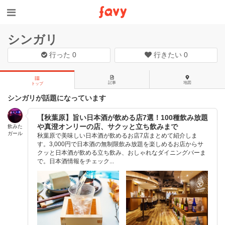
シンガリ
行った
0
行きたい
0
記事
地図
トップ
シンガリが話題になっています
【秋葉原】旨い日本酒が飲める店7選！100種飲み放題
や真澄オンリーの店、サクッと立ち飲みまで
飲みた
ガール
秋葉原で美味しい日本酒が飲めるお店7店まとめて紹介しま
す。3,000円で日本酒の無制限飲み放題を楽しめるお店からサ
クッと日本酒が飲める立ち飲み、おしゃれなダイニングバーま
で。日本酒情報をチェック...