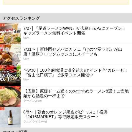
アクセスランキング
1
7/27│『尾道ラーメンWAN』が広島HiroPaにオープン！
キッズラーメン無料イベント開催
favy
2
7/31〜｜新静岡セノバにカフェ『けのひ堂ラボ』が出
店！濃厚クロックムッシュにスイーツも
favy
3
〜9/30｜100辛麻辣湯に激辛超えの“インド辛”カレーも！
『富山北口横丁』で激辛フェス開催中
favy
4
【広島】原爆ドーム近くのおすすめラーメン8選！ご当地
麺から話題の一杯まで
ラーメン.com
5
8/8〜｜朝食のオレンジ果皮がビールに！横浜
『2416MARKET』等で限定販売スタート
グルメライターAI