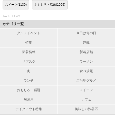
スイーツ(1130)
おもしろ・話題(1065)
favy
シンガリ
カテゴリ一覧
グルメイベント
今日は何の日
特集
連載
新着情報
新着店舗
サブスク
ラーメン
肉
食べ放題
ランチ
ご当地グルメ
おもしろ・話題
スイーツ
居酒屋
カフェ
テイクアウト特集
美味しい渋谷区