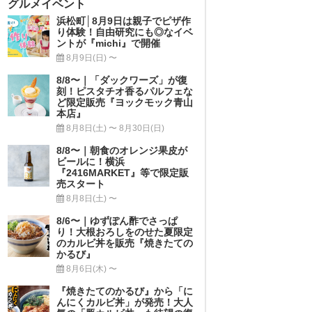
グルメイベント
浜松町│8月9日は親子でピザ作
り体験！自由研究にも◎なイベ
ントが『michi』で開催
8月9日(日) 〜
8/8〜｜「ダックワーズ」が復
刻！ピスタチオ香るパルフェな
ど限定販売『ヨックモック青山
本店』
8月8日(土) 〜 8月30日(日)
8/8〜｜朝食のオレンジ果皮が
ビールに！横浜
『2416MARKET』等で限定販
売スタート
8月8日(土) 〜
8/6〜｜ゆずぽん酢でさっぱ
り！大根おろしをのせた夏限定
のカルビ丼を販売『焼きたての
かるび』
8月6日(木) 〜
『焼きたてのかるび』から「に
んにくカルビ丼」が発売！大人