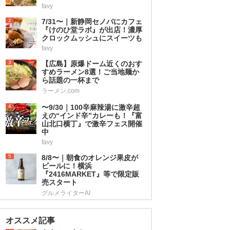
favy
2
7/31〜｜新静岡セノバにカフェ
『けのひ堂ラボ』が出店！濃厚
クロックムッシュにスイーツも
favy
3
【広島】原爆ドーム近くのおす
すめラーメン8選！ご当地麺か
ら話題の一杯まで
ラーメン.com
4
〜9/30｜100辛麻辣湯に激辛超
えの“インド辛”カレーも！『富
山北口横丁』で激辛フェス開催
中
favy
5
8/8〜｜朝食のオレンジ果皮が
ビールに！横浜
『2416MARKET』等で限定販
売スタート
グルメライターAI
オススメ記事