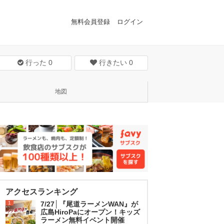
無料会員登録
ログイン
行った
0
行きたい
0
地図
アクセスランキング
1
7/27│『尾道ラーメンWAN』が
広島HiroPaにオープン！キッズ
ラーメン無料イベント開催