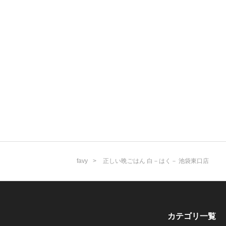
favy
正しい晩ごはん 白－はく－ 池袋東口店
カテゴリ一覧