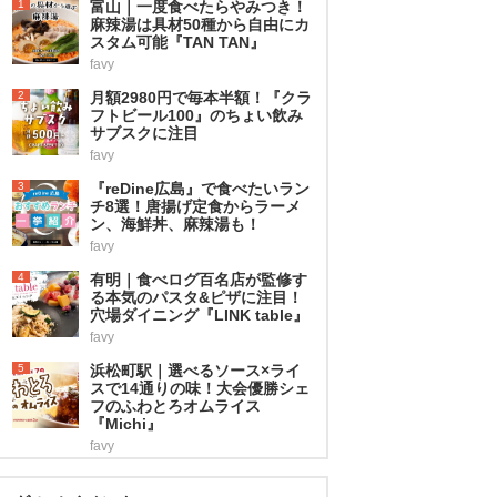
1
富山｜一度食べたらやみつき！
麻辣湯は具材50種から自由にカ
スタム可能『TAN TAN』
favy
2
月額2980円で毎本半額！『クラ
フトビール100』のちょい飲み
サブスクに注目
favy
3
『reDine広島』で食べたいラン
チ8選！唐揚げ定食からラーメ
ン、海鮮丼、麻辣湯も！
favy
4
有明｜食べログ百名店が監修す
る本気のパスタ&ピザに注目！
穴場ダイニング『LINK table』
favy
5
浜松町駅｜選べるソース×ライ
スで14通りの味！大会優勝シェ
フのふわとろオムライス
『Michi』
favy