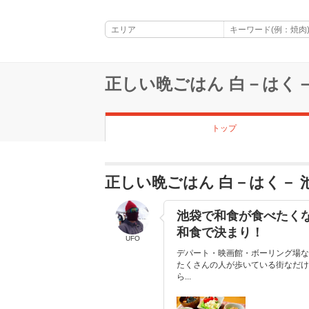
正しい晩ごはん 白－はく－
トップ
正しい晩ごはん 白－はく－
池袋で和食が食べたく
和食で決まり！
UFO
デパート・映画館・ボーリング場な
たくさんの人が歩いている街なだけ
ら...