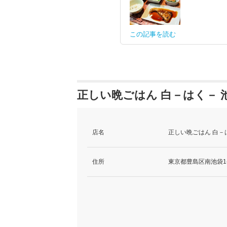
この記事を読む
正しい晩ごはん 白－はく－ 
店名
正しい晩ごはん 白－
住所
東京都豊島区南池袋1-