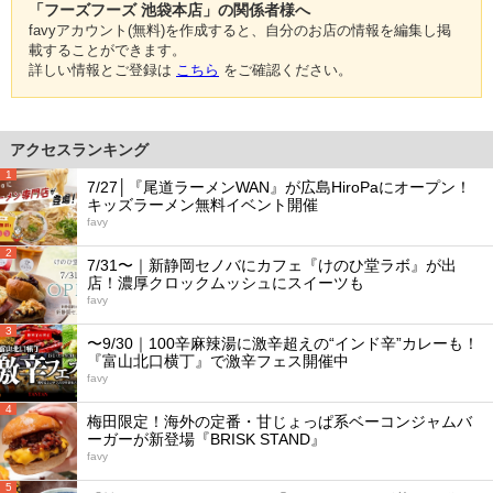
「フーズフーズ 池袋本店」の関係者様へ
favyアカウント(無料)を作成すると、自分のお店の情報を編集し掲
載することができます。
詳しい情報とご登録は
こちら
をご確認ください。
アクセスランキング
1
7/27│『尾道ラーメンWAN』が広島HiroPaにオープン！
キッズラーメン無料イベント開催
favy
2
7/31〜｜新静岡セノバにカフェ『けのひ堂ラボ』が出
店！濃厚クロックムッシュにスイーツも
favy
3
〜9/30｜100辛麻辣湯に激辛超えの“インド辛”カレーも！
『富山北口横丁』で激辛フェス開催中
favy
4
梅田限定！海外の定番・甘じょっぱ系ベーコンジャムバ
ーガーが新登場『BRISK STAND』
favy
5