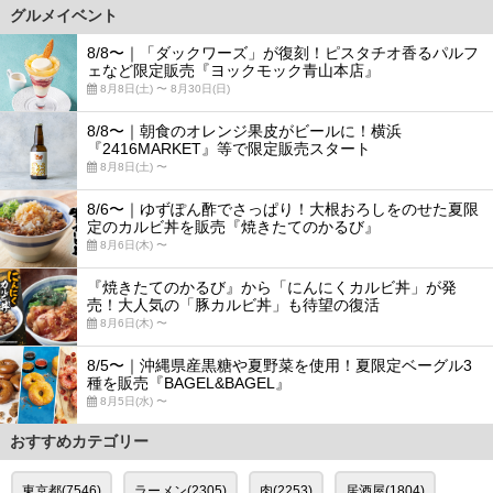
グルメイベント
8/8〜｜「ダックワーズ」が復刻！ピスタチオ香るパルフ
ェなど限定販売『ヨックモック青山本店』
8月8日(土) 〜 8月30日(日)
8/8〜｜朝食のオレンジ果皮がビールに！横浜
『2416MARKET』等で限定販売スタート
8月8日(土) 〜
8/6〜｜ゆずぽん酢でさっぱり！大根おろしをのせた夏限
定のカルビ丼を販売『焼きたてのかるび』
8月6日(木) 〜
『焼きたてのかるび』から「にんにくカルビ丼」が発
売！大人気の「豚カルビ丼」も待望の復活
8月6日(木) 〜
8/5〜｜沖縄県産黒糖や夏野菜を使用！夏限定ベーグル3
種を販売『BAGEL&BAGEL』
8月5日(水) 〜
おすすめカテゴリー
東京都(7546)
ラーメン(2305)
肉(2253)
居酒屋(1804)