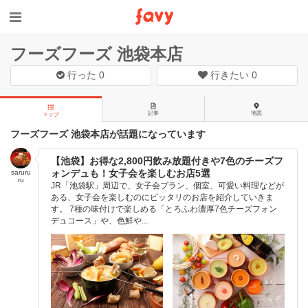
フーズフーズ 池袋本店
行った
0
行きたい
0
記事
地図
トップ
フーズフーズ 池袋本店が話題になっています
【池袋】お得な2,800円飲み放題付きや7色のチーズフ
ォンデュも！女子会を楽しむお店5選
saruru
ru
JR「池袋駅」周辺で、女子会プラン、個室、可愛い料理などが
ある、女子会を楽しむのにピッタリのお店を紹介していきま
す。 7種の味付けで楽しめる「とろふわ濃厚7色チーズフォン
デュコース」や、色鮮や...