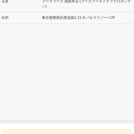
店名
フーズフーズ 池袋本店 (フーズフーズイケブクロホンテ
ン)
住所
東京都豊島区西池袋1-21-9 パセラリゾーツ2F