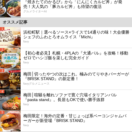
『焼きたてのかるび』から「にんにくカルビ丼」が発
売！大人気の「豚カルビ丼」も待望の復活
グルメライターAI
オススメ記事
1
浜松町駅｜選べるソース×ライスで14通りの味！大会優勝
シェフのふわとろオムライス『Michi』
favy
2
【初心者必見】札幌・4PLAの『大通バル』を攻略！移動
ゼロでハシゴ飯を楽しむ完全ガイド
favy
3
梅田│切ったやつの次はこれ。極みのてりやきバーガーが
『BRISK STAND』の新定番！
favyグルメニュース
4
梅田│喧騒を離れソファで寛ぐ穴場イタリアンバル
『pasta stand』。長居もOKで使い勝手抜群
favy
5
梅田限定！海外の定番・甘じょっぱ系ベーコンジャムバ
ーガーが新登場『BRISK STAND』
favy