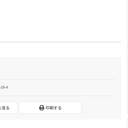
6-4
を送る
印刷する