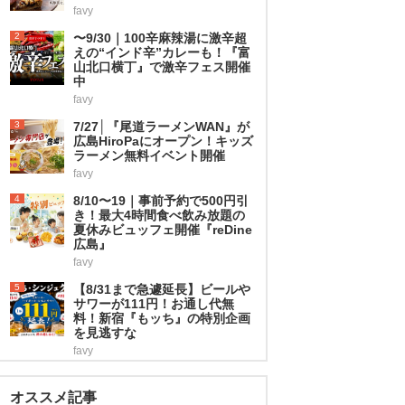
favy
2
〜9/30｜100辛麻辣湯に激辛超
えの“インド辛”カレーも！『富
山北口横丁』で激辛フェス開催
中
favy
3
7/27│『尾道ラーメンWAN』が
広島HiroPaにオープン！キッズ
ラーメン無料イベント開催
favy
4
8/10〜19｜事前予約で500円引
き！最大4時間食べ飲み放題の
夏休みビュッフェ開催『reDine
広島』
favy
5
【8/31まで急遽延長】ビールや
サワーが111円！お通し代無
料！新宿『もッち』の特別企画
を見逃すな
favy
オススメ記事