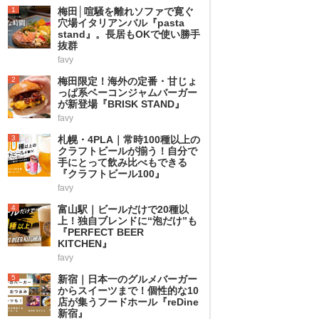
1
梅田│喧騒を離れソファで寛ぐ
穴場イタリアンバル『pasta
stand』。長居もOKで使い勝手
抜群
favy
2
梅田限定！海外の定番・甘じょ
っぱ系ベーコンジャムバーガー
が新登場『BRISK STAND』
favy
3
札幌・4PLA｜常時100種以上の
クラフトビールが揃う！自分で
手にとって飲み比べもできる
『クラフトビール100』
favy
4
富山駅｜ビールだけで20種以
上！独自ブレンドに“泡だけ”も
『PERFECT BEER
KITCHEN』
favy
5
新宿｜日本一のグルメバーガー
からスイーツまで！個性的な10
店が集うフードホール『reDine
新宿』