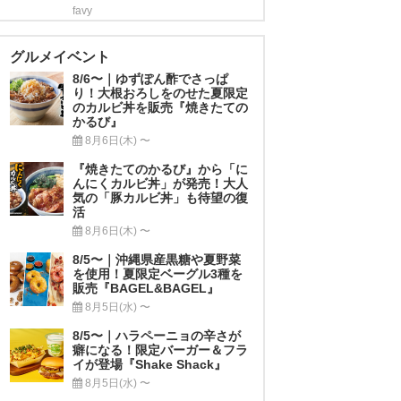
favy
グルメイベント
8/6〜｜ゆずぽん酢でさっぱ
り！大根おろしをのせた夏限定
のカルビ丼を販売『焼きたての
かるび』
8月6日(木) 〜
『焼きたてのかるび』から「に
んにくカルビ丼」が発売！大人
気の「豚カルビ丼」も待望の復
活
8月6日(木) 〜
8/5〜｜沖縄県産黒糖や夏野菜
を使用！夏限定ベーグル3種を
販売『BAGEL&BAGEL』
8月5日(水) 〜
8/5〜｜ハラペーニョの辛さが
癖になる！限定バーガー＆フラ
イが登場『Shake Shack』
8月5日(水) 〜