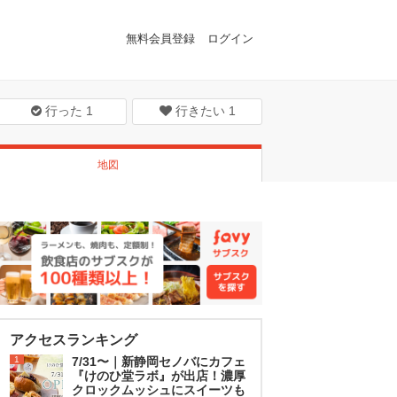
無料会員登録
ログイン
行った
1
行きたい
1
地図
アクセスランキング
1
7/31〜｜新静岡セノバにカフェ
『けのひ堂ラボ』が出店！濃厚
クロックムッシュにスイーツも