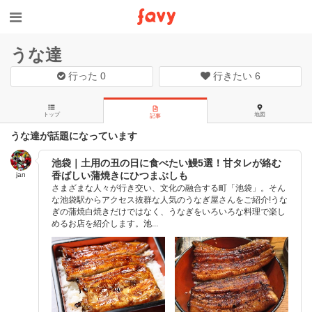
うな達
行った
0
行きたい
6
トップ
地図
記事
うな達が話題になっています
池袋｜土用の丑の日に食べたい鰻5選！甘タレが絡む
香ばしい蒲焼きにひつまぶしも
jan
さまざまな人々が行き交い、文化の融合する町「池袋」。そん
な池袋駅からアクセス抜群な人気のうなぎ屋さんをご紹介!うな
ぎの蒲焼白焼きだけではなく、うなぎをいろいろな料理で楽し
めるお店を紹介します。池...