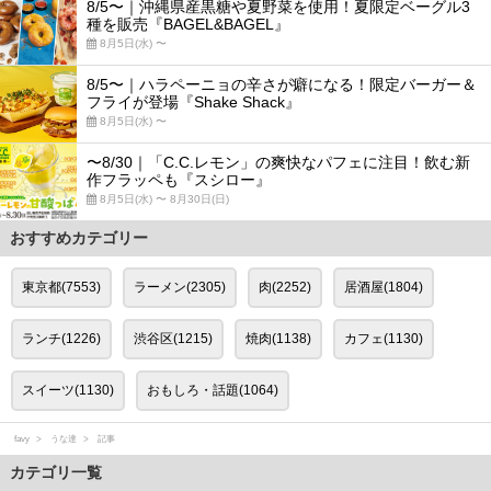
8/5〜｜沖縄県産黒糖や夏野菜を使用！夏限定ベーグル3
種を販売『BAGEL&BAGEL』
8月5日(水) 〜
8/5〜｜ハラペーニョの辛さが癖になる！限定バーガー＆
フライが登場『Shake Shack』
8月5日(水) 〜
〜8/30｜「C.C.レモン」の爽快なパフェに注目！飲む新
作フラッペも『スシロー』
8月5日(水) 〜 8月30日(日)
おすすめカテゴリー
東京都(7553)
ラーメン(2305)
肉(2252)
居酒屋(1804)
ランチ(1226)
渋谷区(1215)
焼肉(1138)
カフェ(1130)
スイーツ(1130)
おもしろ・話題(1064)
favy
うな達
記事
カテゴリ一覧