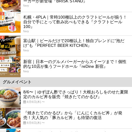
ーガーが新登場『BRISK STAND』
favy
3
札幌・4PLA｜常時100種以上のクラフトビールが揃う！
自分で手にとって飲み比べもできる『クラフトビール
100』
favy
4
富山駅｜ビールだけで20種以上！独自ブレンドに“泡だ
け”も『PERFECT BEER KITCHEN』
favy
5
新宿｜日本一のグルメバーガーからスイーツまで！個性
的な10店が集うフードホール『reDine 新宿』
favy
グルメイベント
8/6〜｜ゆずぽん酢でさっぱり！大根おろしをのせた夏限
定のカルビ丼を販売『焼きたてのかるび』
8月6日(木) 〜
『焼きたてのかるび』から「にんにくカルビ丼」が発
売！大人気の「豚カルビ丼」も待望の復活
8月6日(木) 〜