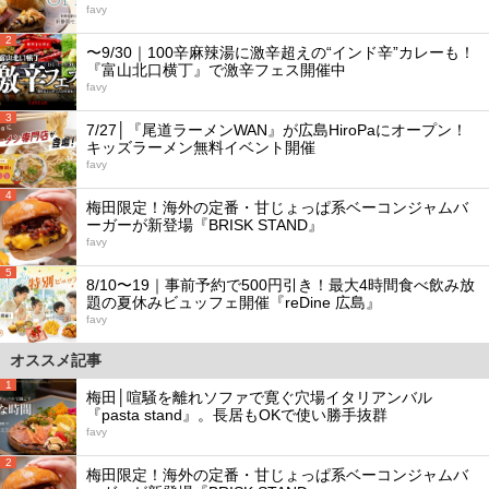
favy
2
〜9/30｜100辛麻辣湯に激辛超えの“インド辛”カレーも！
『富山北口横丁』で激辛フェス開催中
favy
3
7/27│『尾道ラーメンWAN』が広島HiroPaにオープン！
キッズラーメン無料イベント開催
favy
4
梅田限定！海外の定番・甘じょっぱ系ベーコンジャムバ
ーガーが新登場『BRISK STAND』
favy
5
8/10〜19｜事前予約で500円引き！最大4時間食べ飲み放
題の夏休みビュッフェ開催『reDine 広島』
favy
オススメ記事
1
梅田│喧騒を離れソファで寛ぐ穴場イタリアンバル
『pasta stand』。長居もOKで使い勝手抜群
favy
2
梅田限定！海外の定番・甘じょっぱ系ベーコンジャムバ