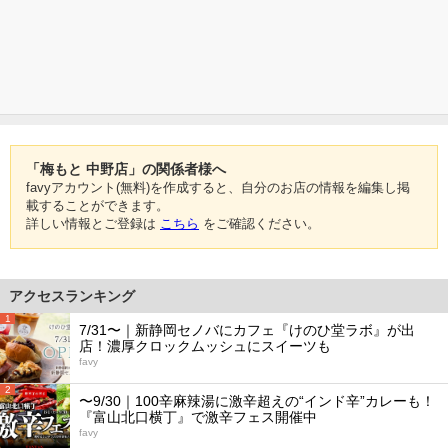
「梅もと 中野店」の関係者様へ
favyアカウント(無料)を作成すると、自分のお店の情報を編集し掲
載することができます。
詳しい情報とご登録は
こちら
をご確認ください。
アクセスランキング
1
7/31〜｜新静岡セノバにカフェ『けのひ堂ラボ』が出
店！濃厚クロックムッシュにスイーツも
favy
2
〜9/30｜100辛麻辣湯に激辛超えの“インド辛”カレーも！
『富山北口横丁』で激辛フェス開催中
favy