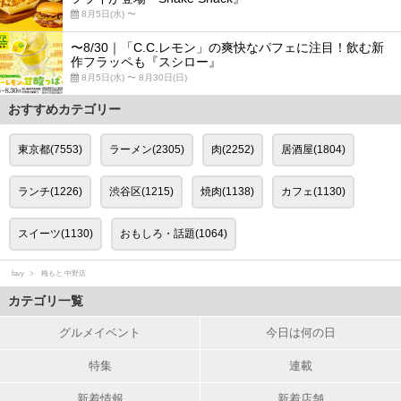
8月5日(水) 〜
〜8/30｜「C.C.レモン」の爽快なパフェに注目！飲む新
作フラッペも『スシロー』
8月5日(水) 〜 8月30日(日)
おすすめカテゴリー
東京都(7553)
ラーメン(2305)
肉(2252)
居酒屋(1804)
ランチ(1226)
渋谷区(1215)
焼肉(1138)
カフェ(1130)
スイーツ(1130)
おもしろ・話題(1064)
favy
梅もと 中野店
カテゴリ一覧
グルメイベント
今日は何の日
特集
連載
新着情報
新着店舗