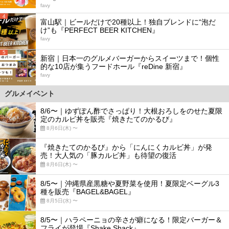
favy
4
富山駅｜ビールだけで20種以上！独自ブレンドに“泡だ
け”も『PERFECT BEER KITCHEN』
favy
5
新宿｜日本一のグルメバーガーからスイーツまで！個性
的な10店が集うフードホール『reDine 新宿』
favy
グルメイベント
8/6〜｜ゆずぽん酢でさっぱり！大根おろしをのせた夏限
定のカルビ丼を販売『焼きたてのかるび』
8月6日(木) 〜
『焼きたてのかるび』から「にんにくカルビ丼」が発
売！大人気の「豚カルビ丼」も待望の復活
8月6日(木) 〜
8/5〜｜沖縄県産黒糖や夏野菜を使用！夏限定ベーグル3
種を販売『BAGEL&BAGEL』
8月5日(水) 〜
8/5〜｜ハラペーニョの辛さが癖になる！限定バーガー＆
フライが登場『Shake Shack』