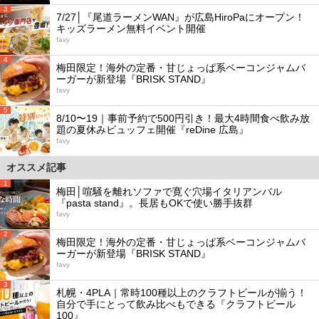
3
7/27│『尾道ラーメンWAN』が広島HiroPaにオープン！
キッズラーメン無料イベント開催
favy
4
梅田限定！海外の定番・甘じょっぱ系ベーコンジャムバ
ーガーが新登場『BRISK STAND』
favy
5
8/10〜19｜事前予約で500円引き！最大4時間食べ飲み放
題の夏休みビュッフェ開催『reDine 広島』
favy
オススメ記事
1
梅田│喧騒を離れソファで寛ぐ穴場イタリアンバル
『pasta stand』。長居もOKで使い勝手抜群
favy
2
梅田限定！海外の定番・甘じょっぱ系ベーコンジャムバ
ーガーが新登場『BRISK STAND』
favy
3
札幌・4PLA｜常時100種以上のクラフトビールが揃う！
自分で手にとって飲み比べもできる『クラフトビール
100』