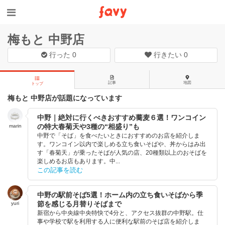
梅もと 中野店
行った
0
行きたい
0
記事
地図
トップ
梅もと 中野店が話題になっています
中野｜絶対に行くべきおすすめ蕎麦６選！ワンコイン
の特大春菊天や3種の“相盛り”も
marin
中野で「そば」を食べたいときにおすすめのお店を紹介しま
す。ワンコイン以内で楽しめる立ち食いそばや、丼からはみ出
す「春菊天」が乗ったそばが人気の店、20種類以上のおそばを
楽しめるお店もあります。中...
この記事を読む
中野の駅前そば5選！ホーム内の立ち食いそばから季
節を感じる月替りそばまで
yuri
新宿から中央線中央特快で4分と、アクセス抜群の中野駅。仕
事や学校で駅を利用する人に便利な駅前のそば店を紹介しま