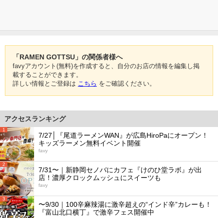
「RAMEN GOTTSU」の関係者様へ
favyアカウント(無料)を作成すると、自分のお店の情報を編集し掲
載することができます。
詳しい情報とご登録は
こちら
をご確認ください。
アクセスランキング
1
7/27│『尾道ラーメンWAN』が広島HiroPaにオープン！
キッズラーメン無料イベント開催
favy
2
7/31〜｜新静岡セノバにカフェ『けのひ堂ラボ』が出
店！濃厚クロックムッシュにスイーツも
favy
3
〜9/30｜100辛麻辣湯に激辛超えの“インド辛”カレーも！
『富山北口横丁』で激辛フェス開催中