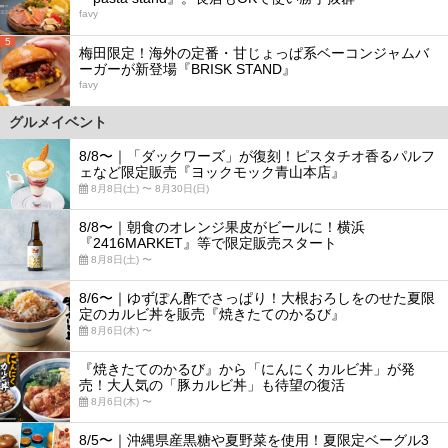
favy
5
梅田限定！海外の定番・甘じょっぱ系ベーコンジャムバ
ーガーが新登場『BRISK STAND』
favy
グルメイベント
8/8〜｜「ダックワーズ」が復刻！ピスタチオ香るパルフ
ェなど限定販売『ヨックモック青山本店』
8月8日(土) 〜 8月30日(日)
8/8〜｜朝食のオレンジ果皮がビールに！横浜
『2416MARKET』等で限定販売スタート
8月8日(土) 〜
8/6〜｜ゆずぽん酢でさっぱり！大根おろしをのせた夏限
定のカルビ丼を販売『焼きたてのかるび』
8月6日(木) 〜
『焼きたてのかるび』から「にんにくカルビ丼」が発
売！大人気の「豚カルビ丼」も待望の復活
8月6日(木) 〜
8/5〜｜沖縄県産黒糖や夏野菜を使用！夏限定ベーグル3