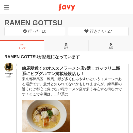
RAMEN GOTTSU
行った
10
行きたい
27
記事
地図
トップ
RAMEN GOTTSUが話題になっています
練馬駅近くのオススメラーメン店9選！ガッツリ二郎
系にビブグルマン掲載経験店も！
megu
mi.t
東京都練馬区・練馬。緑が多く住みやすいというイメージのあ
る場所です。意外と知られてないかもしれませんが、練馬駅の
近くには都心に負けない程ラーメン店が多く存在する街なので
す！そこで今回は、二郎系に...