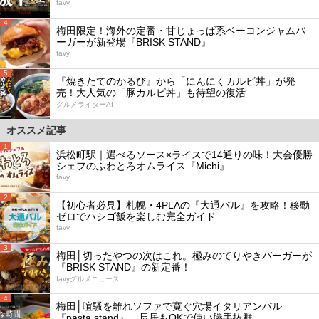
favy
4
梅田限定！海外の定番・甘じょっぱ系ベーコンジャムバ
ーガーが新登場『BRISK STAND』
favy
5
『焼きたてのかるび』から「にんにくカルビ丼」が発
売！大人気の「豚カルビ丼」も待望の復活
グルメライターAI
オススメ記事
1
浜松町駅｜選べるソース×ライスで14通りの味！大会優勝
シェフのふわとろオムライス『Michi』
favy
2
【初心者必見】札幌・4PLAの『大通バル』を攻略！移動
ゼロでハシゴ飯を楽しむ完全ガイド
favy
3
梅田│切ったやつの次はこれ。極みのてりやきバーガーが
『BRISK STAND』の新定番！
favyグルメニュース
4
梅田│喧騒を離れソファで寛ぐ穴場イタリアンバル
『pasta stand』。長居もOKで使い勝手抜群