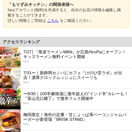
「もりずみキッチン」の関係者様へ
favyアカウント(無料)を作成すると、自分のお店の情報を編集し掲
載することができます。
詳しい情報とご登録は
こちら
をご確認ください。
アクセスランキング
1
7/27│『尾道ラーメンWAN』が広島HiroPaにオープン！
キッズラーメン無料イベント開催
favy
2
7/31〜｜新静岡セノバにカフェ『けのひ堂ラボ』が出
店！濃厚クロックムッシュにスイーツも
favy
3
〜9/30｜100辛麻辣湯に激辛超えの“インド辛”カレーも！
『富山北口横丁』で激辛フェス開催中
favy
4
梅田限定！海外の定番・甘じょっぱ系ベーコンジャムバ
ーガーが新登場『BRISK STAND』
favy