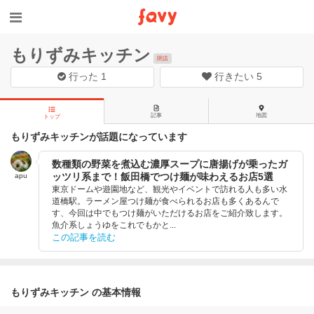
もりずみキッチン
閉店
行った
1
行きたい
5
記事
地図
トップ
もりずみキッチンが話題になっています
数種類の野菜を煮込む濃厚スープに唐揚げが乗ったガ
ッツリ系まで！飯田橋でつけ麺が味わえるお店5選
apu
東京ドームや遊園地など、観光やイベントで訪れる人も多い水
道橋駅。ラーメン屋つけ麺が食べられるお店も多くあるんで
す、今回は中でもつけ麺がいただけるお店をご紹介致します。
魚介系しょうゆをこれでもかと...
この記事を読む
もりずみキッチン の基本情報