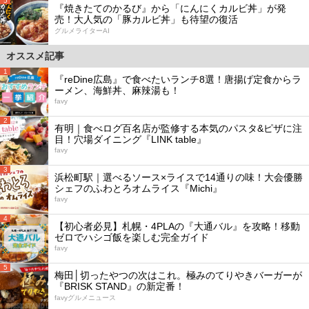
5
『焼きたてのかるび』から「にんにくカルビ丼」が発
売！大人気の「豚カルビ丼」も待望の復活
グルメライターAI
オススメ記事
1
『reDine広島』で食べたいランチ8選！唐揚げ定食からラ
ーメン、海鮮丼、麻辣湯も！
favy
2
有明｜食べログ百名店が監修する本気のパスタ&ピザに注
目！穴場ダイニング『LINK table』
favy
3
浜松町駅｜選べるソース×ライスで14通りの味！大会優勝
シェフのふわとろオムライス『Michi』
favy
4
【初心者必見】札幌・4PLAの『大通バル』を攻略！移動
ゼロでハシゴ飯を楽しむ完全ガイド
favy
5
梅田│切ったやつの次はこれ。極みのてりやきバーガーが
『BRISK STAND』の新定番！
favyグルメニュース