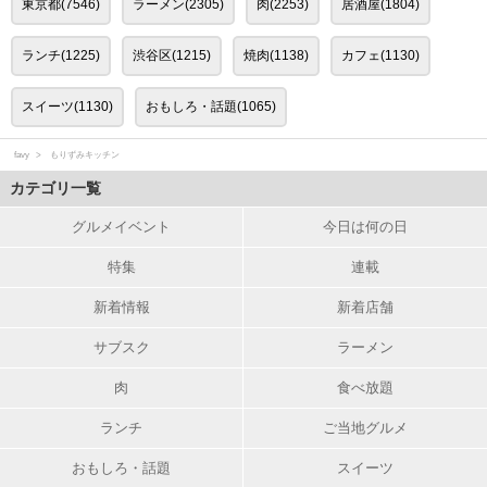
東京都(7546)
ラーメン(2305)
肉(2253)
居酒屋(1804)
ランチ(1225)
渋谷区(1215)
焼肉(1138)
カフェ(1130)
スイーツ(1130)
おもしろ・話題(1065)
favy
もりずみキッチン
カテゴリ一覧
グルメイベント
今日は何の日
特集
連載
新着情報
新着店舗
サブスク
ラーメン
肉
食べ放題
ランチ
ご当地グルメ
おもしろ・話題
スイーツ