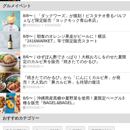
グルメイベント
8/8〜｜「ダックワーズ」が復刻！ピスタチオ香るパルフ
ェなど限定販売『ヨックモック青山本店』
8月8日(土) 〜 8月30日(日)
8/8〜｜朝食のオレンジ果皮がビールに！横浜
『2416MARKET』等で限定販売スタート
8月8日(土) 〜
8/6〜｜ゆずぽん酢でさっぱり！大根おろしをのせた夏限
定のカルビ丼を販売『焼きたてのかるび』
8月6日(木) 〜
『焼きたてのかるび』から「にんにくカルビ丼」が発
売！大人気の「豚カルビ丼」も待望の復活
8月6日(木) 〜
8/5〜｜沖縄県産黒糖や夏野菜を使用！夏限定ベーグル3
種を販売『BAGEL&BAGEL』
8月5日(水) 〜
おすすめカテゴリー