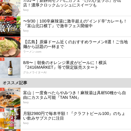
7/31〜｜新静岡セノバにカフェ『けのひ堂ラボ』が出
店！濃厚クロックムッシュにスイーツも
favy
3
〜9/30｜100辛麻辣湯に激辛超えの“インド辛”カレーも！
『富山北口横丁』で激辛フェス開催中
favy
4
【広島】原爆ドーム近くのおすすめラーメン8選！ご当地
麺から話題の一杯まで
ラーメン.com
5
8/8〜｜朝食のオレンジ果皮がビールに！横浜
『2416MARKET』等で限定販売スタート
グルメライターAI
オススメ記事
1
富山｜一度食べたらやみつき！麻辣湯は具材50種から自
由にカスタム可能『TAN TAN』
favy
2
月額2980円で毎本半額！『クラフトビール100』のちょ
い飲みサブスクに注目
favy
3