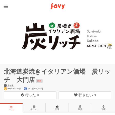
北海道炭焼きイタリアン酒場 炭リッ
チ 大門店
閉店
居酒屋
800円〜1,280円
2,500円〜4,000円
行った
0
行きたい
9
メニュー
写真
記事
地図
トップ