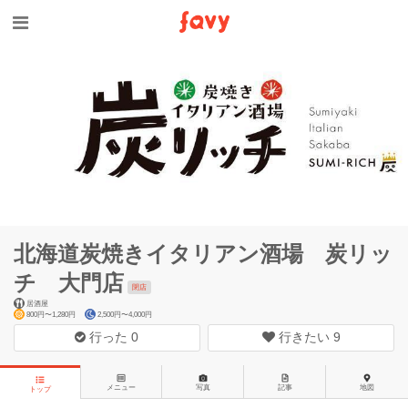
北海道炭焼きイタリアン酒場 炭リッ
チ 大門店
閉店
居酒屋
800円〜1,280円
2,500円〜4,000円
行った
0
行きたい
9
メニュー
写真
記事
地図
トップ