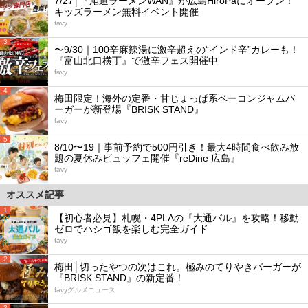
7/27│『尾道ラーメンWAN』が広島HiroPaにオープン！
キッズラーメン無料イベント開催
favy
3
〜9/30｜100辛麻辣湯に激辛超えの“インド辛”カレーも！
『富山北口横丁』で激辛フェス開催中
favy
4
梅田限定！海外の定番・甘じょっぱ系ベーコンジャムバ
ーガーが新登場『BRISK STAND』
favy
5
8/10〜19｜事前予約で500円引き！最大4時間食べ飲み放
題の夏休みビュッフェ開催『reDine 広島』
favy
オススメ記事
1
【初心者必見】札幌・4PLAの『大通バル』を攻略！移動
ゼロでハシゴ飯を楽しむ完全ガイド
favy
2
梅田│切ったやつの次はこれ。極みのてりやきバーガーが
『BRISK STAND』の新定番！
favyグルメニュース
3