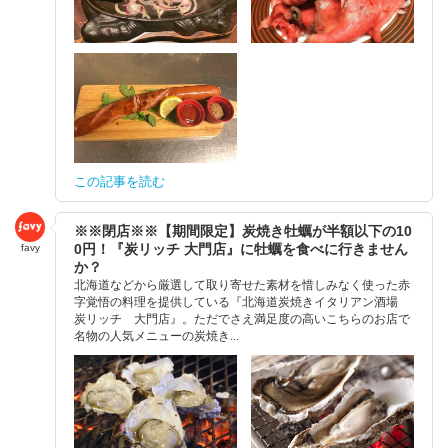
この記事を読む
※※閉店※※【期間限定】炭焼き牡蠣が半額以下の10
0円！『炭リッチ 大門店』に牡蠣を食べに行きません
favy
か？
北海道などから厳選して取り寄せた素材を惜しみなく使った赤
字覚悟の料理を提供している『北海道炭焼きイタリアン酒場
炭リッチ 大門店』。ただでさえ満足度の高いこちらのお店で
名物の人気メニューの炭焼き...