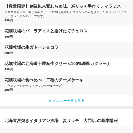
【数量限定】創業以来変わらぬ味。炭リッチ手作りティラミス
道産マスカルポーネと道産クリームに加え厳選したスポンジのみを使用した炭リッチオリジ
ナルプレミアムスイーツです。
490円
花畑牧場のバニラアイスと揚げたてチュロス
390円
花畑牧場の生ガトーショコラ
590円
花畑牧場の北海道十勝産生クリーム100%濃厚カタラーナ
490円
花畑牧場の食べ比べ！二種のチーズケーキ
・ラクレットチーズ ・カマンベールチーズ
490円
メニュー一覧を見る
北海道炭焼きイタリアン酒場 炭リッチ 大門店 の基本情報