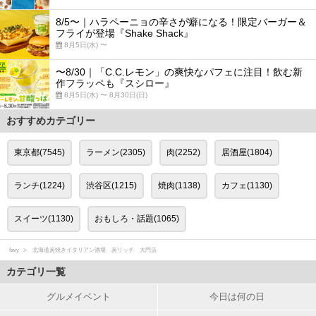
8/5〜｜ハラペーニョの辛さが癖になる！限定バーガー＆
フライが登場『Shake Shack』
8月5日(水) 〜
〜8/30｜「C.C.レモン」の爽快なパフェに注目！飲む新
作フラッペも『スシロー』
8月5日(水) 〜 8月30日(日)
おすすめカテゴリー
東京都(7545)
ラーメン(2305)
肉(2252)
居酒屋(1804)
ランチ(1224)
渋谷区(1215)
焼肉(1138)
カフェ(1130)
スイーツ(1130)
おもしろ・話題(1065)
favy
北海道炭焼きイタリアン酒場 炭リッチ 大門店
カテゴリ一覧
グルメイベント
今日は何の日