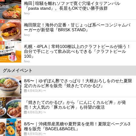
梅田│喧騒を離れソファで寛ぐ穴場イタリアンバル
『pasta stand』。長居もOKで使い勝手抜群
favy
4
梅田限定！海外の定番・甘じょっぱ系ベーコンジャムバ
ーガーが新登場『BRISK STAND』
favy
5
札幌・4PLA｜常時100種以上のクラフトビールが揃う！
自分で手にとって飲み比べもできる『クラフトビール
100』
favy
グルメイベント
8/6〜｜ゆずぽん酢でさっぱり！大根おろしをのせた夏限
定のカルビ丼を販売『焼きたてのかるび』
8月6日(木) 〜
『焼きたてのかるび』から「にんにくカルビ丼」が発
売！大人気の「豚カルビ丼」も待望の復活
8月6日(木) 〜
8/5〜｜沖縄県産黒糖や夏野菜を使用！夏限定ベーグル3
種を販売『BAGEL&BAGEL』
8月5日(水) 〜