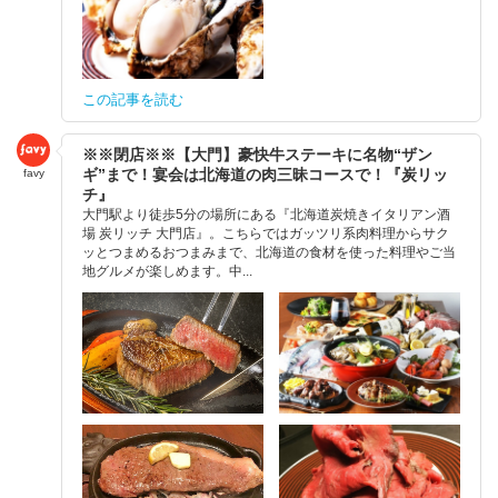
この記事を読む
※※閉店※※【大門】豪快牛ステーキに名物“ザン
ギ”まで！宴会は北海道の肉三昧コースで！『炭リッ
favy
チ』
大門駅より徒歩5分の場所にある『北海道炭焼きイタリアン酒
場 炭リッチ 大門店』。こちらではガッツリ系肉料理からサク
ッとつまめるおつまみまで、北海道の食材を使った料理やご当
地グルメが楽しめます。中...