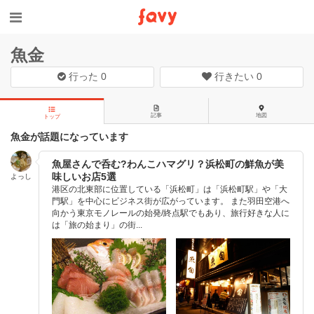
魚金
行った
0
行きたい
0
記事
地図
トップ
魚金が話題になっています
魚屋さんで呑む?わんこハマグリ？浜松町の鮮魚が美
味しいお店5選
よっし
港区の北東部に位置している「浜松町」は「浜松町駅」や「大
門駅」を中心にビジネス街が広がっています。 また羽田空港へ
向かう東京モノレールの始発/終点駅でもあり、旅行好きな人に
は「旅の始まり」の街...