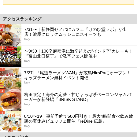
アクセスランキング
1
7/31〜｜新静岡セノバにカフェ『けのひ堂ラボ』が出
店！濃厚クロックムッシュにスイーツも
favy
2
〜9/30｜100辛麻辣湯に激辛超えの“インド辛”カレーも！
『富山北口横丁』で激辛フェス開催中
favy
3
7/27│『尾道ラーメンWAN』が広島HiroPaにオープン！
キッズラーメン無料イベント開催
favy
4
梅田限定！海外の定番・甘じょっぱ系ベーコンジャムバ
ーガーが新登場『BRISK STAND』
favy
5
8/10〜19｜事前予約で500円引き！最大4時間食べ飲み放
題の夏休みビュッフェ開催『reDine 広島』
favy