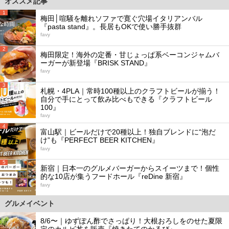
オススメ記事
1
梅田│喧騒を離れソファで寛ぐ穴場イタリアンバル
『pasta stand』。長居もOKで使い勝手抜群
favy
2
梅田限定！海外の定番・甘じょっぱ系ベーコンジャムバ
ーガーが新登場『BRISK STAND』
favy
3
札幌・4PLA｜常時100種以上のクラフトビールが揃う！
自分で手にとって飲み比べもできる『クラフトビール
100』
favy
4
富山駅｜ビールだけで20種以上！独自ブレンドに“泡だ
け”も『PERFECT BEER KITCHEN』
favy
5
新宿｜日本一のグルメバーガーからスイーツまで！個性
的な10店が集うフードホール『reDine 新宿』
favy
グルメイベント
8/6〜｜ゆずぽん酢でさっぱり！大根おろしをのせた夏限