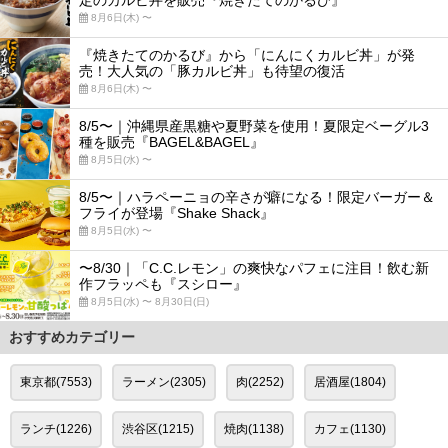
定のカルビ丼を販売『焼きたてのかるび』
8月6日(木) 〜
『焼きたてのかるび』から「にんにくカルビ丼」が発
売！大人気の「豚カルビ丼」も待望の復活
8月6日(木) 〜
8/5〜｜沖縄県産黒糖や夏野菜を使用！夏限定ベーグル3
種を販売『BAGEL&BAGEL』
8月5日(水) 〜
8/5〜｜ハラペーニョの辛さが癖になる！限定バーガー＆
フライが登場『Shake Shack』
8月5日(水) 〜
〜8/30｜「C.C.レモン」の爽快なパフェに注目！飲む新
作フラッペも『スシロー』
8月5日(水) 〜 8月30日(日)
おすすめカテゴリー
東京都(7553)
ラーメン(2305)
肉(2252)
居酒屋(1804)
ランチ(1226)
渋谷区(1215)
焼肉(1138)
カフェ(1130)