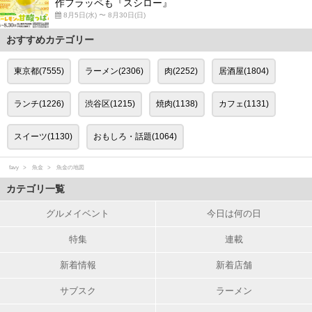
作フラッペも『スシロー』
8月5日(水) 〜 8月30日(日)
おすすめカテゴリー
東京都(7555)
ラーメン(2306)
肉(2252)
居酒屋(1804)
ランチ(1226)
渋谷区(1215)
焼肉(1138)
カフェ(1131)
スイーツ(1130)
おもしろ・話題(1064)
favy
魚金
魚金の地図
カテゴリ一覧
グルメイベント
今日は何の日
特集
連載
新着情報
新着店舗
サブスク
ラーメン