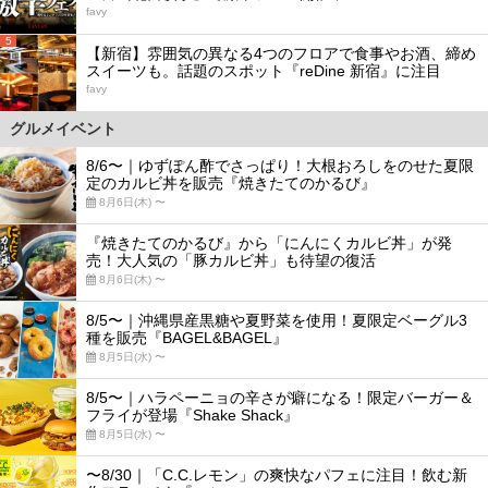
favy
5
【新宿】雰囲気の異なる4つのフロアで食事やお酒、締め
スイーツも。話題のスポット『reDine 新宿』に注目
favy
グルメイベント
8/6〜｜ゆずぽん酢でさっぱり！大根おろしをのせた夏限
定のカルビ丼を販売『焼きたてのかるび』
8月6日(木) 〜
『焼きたてのかるび』から「にんにくカルビ丼」が発
売！大人気の「豚カルビ丼」も待望の復活
8月6日(木) 〜
8/5〜｜沖縄県産黒糖や夏野菜を使用！夏限定ベーグル3
種を販売『BAGEL&BAGEL』
8月5日(水) 〜
8/5〜｜ハラペーニョの辛さが癖になる！限定バーガー＆
フライが登場『Shake Shack』
8月5日(水) 〜
〜8/30｜「C.C.レモン」の爽快なパフェに注目！飲む新