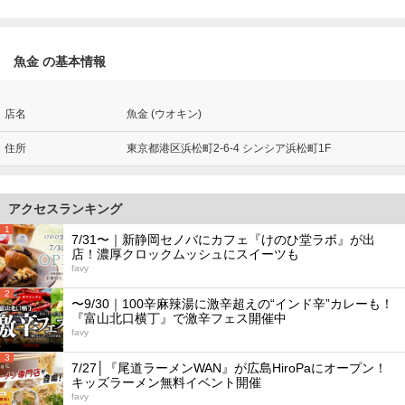
魚金 の基本情報
店名
魚金 (ウオキン)
住所
東京都港区浜松町2-6-4 シンシア浜松町1F
アクセスランキング
1
7/31〜｜新静岡セノバにカフェ『けのひ堂ラボ』が出
店！濃厚クロックムッシュにスイーツも
favy
2
〜9/30｜100辛麻辣湯に激辛超えの“インド辛”カレーも！
『富山北口横丁』で激辛フェス開催中
favy
3
7/27│『尾道ラーメンWAN』が広島HiroPaにオープン！
キッズラーメン無料イベント開催
favy