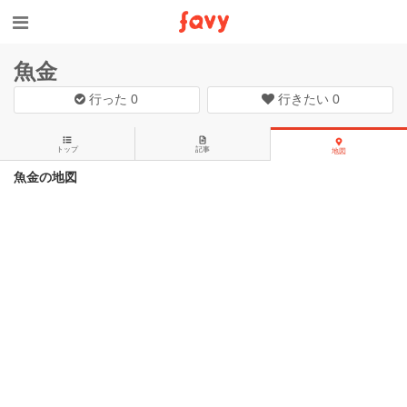
魚金
行った
0
行きたい
0
トップ
記事
地図
魚金の地図