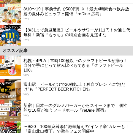
4
8/10〜19｜事前予約で500円引き！最大4時間食べ飲み放
題の夏休みビュッフェ開催『reDine 広島』
favy
5
【8/31まで急遽延長】ビールやサワーが111円！お通し代
無料！新宿『もッち』の特別企画を見逃すな
favy
オススメ記事
1
札幌・4PLA｜常時100種以上のクラフトビールが揃う！
自分で手にとって飲み比べもできる『クラフトビール
100』
favy
2
富山駅｜ビールだけで20種以上！独自ブレンドに“泡だ
け”も『PERFECT BEER KITCHEN』
favy
3
新宿｜日本一のグルメバーガーからスイーツまで！個性
的な10店が集うフードホール『reDine 新宿』
favy
4
〜9/30｜100辛麻辣湯に激辛超えの“インド辛”カレーも！
『富山北口横丁』で激辛フェス開催中