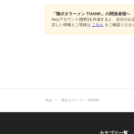
「鶏ポタラーメン THANK」の関係者様へ
favyアカウント(無料)を作成すると、自分
詳しい情報とご登録は
こちら
をご確認くださ
favy
鶏ポタラーメン THANK
カテゴリ一覧