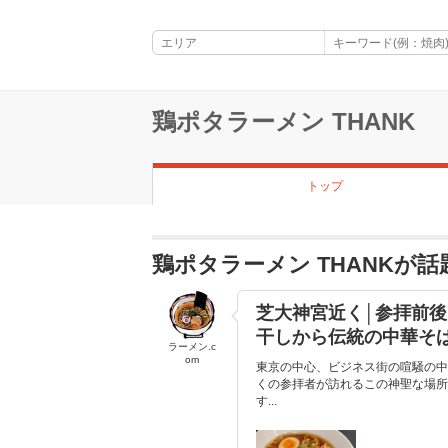
鶏ポタラーメン THANK
トップ
鶏ポタラーメン THANKが
芝大神宮近く│参拝前
干しから伝統の中華そ
ラーメン.c
om
東京の中心、ビジネス街の喧騒の中
くの参拝者が訪れるこの神聖な場所
す...