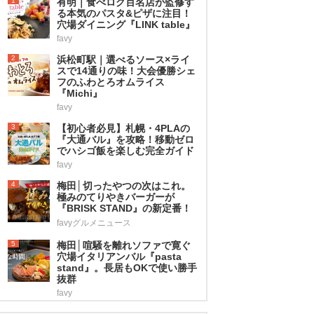
1
有明｜食べログ百名店が監修す
る本気のパスタ&ピザに注目！
穴場ダイニング『LINK table』
favy
2
浜松町駅｜選べるソース×ライ
スで14通りの味！大会優勝シェ
フのふわとろオムライス
『Michi』
favy
3
【初心者必見】札幌・4PLAの
『大通バル』を攻略！移動ゼロ
でハシゴ飯を楽しむ完全ガイド
favy
4
梅田│切ったやつの次はこれ。
極みのてりやきバーガーが
『BRISK STAND』の新定番！
favyグルメニュース
5
梅田│喧騒を離れソファで寛ぐ
穴場イタリアンバル『pasta
stand』。長居もOKで使い勝手
抜群
favy