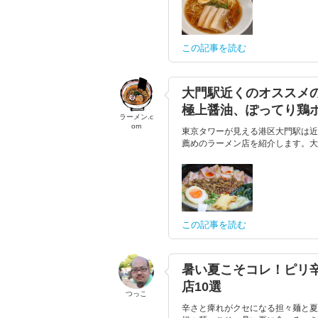
この記事を読む
大門駅近くのオススメ
極上醤油、ぽってり鶏
ラーメン.c
om
東京タワーが見える港区大門駅は近
薦めのラーメン店を紹介します。大
この記事を読む
暑い夏こそコレ！ピリ
店10選
つっこ
辛さと痺れがクセになる担々麺と夏