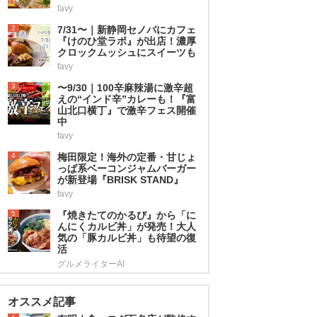
favy
2
7/31〜｜新静岡セノバにカフェ
『けのひ堂ラボ』が出店！濃厚
クロックムッシュにスイーツも
favy
3
〜9/30｜100辛麻辣湯に激辛超
えの“インド辛”カレーも！『富
山北口横丁』で激辛フェス開催
中
favy
4
梅田限定！海外の定番・甘じょ
っぱ系ベーコンジャムバーガー
が新登場『BRISK STAND』
favy
5
『焼きたてのかるび』から「に
んにくカルビ丼」が発売！大人
気の「豚カルビ丼」も待望の復
活
グルメライターAI
オススメ記事