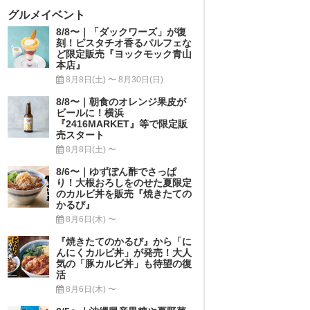
グルメイベント
8/8〜｜「ダックワーズ」が復
刻！ピスタチオ香るパルフェな
ど限定販売『ヨックモック青山
本店』
8月8日(土) 〜 8月30日(日)
8/8〜｜朝食のオレンジ果皮が
ビールに！横浜
『2416MARKET』等で限定販
売スタート
8月8日(土) 〜
8/6〜｜ゆずぽん酢でさっぱ
り！大根おろしをのせた夏限定
のカルビ丼を販売『焼きたての
かるび』
8月6日(木) 〜
『焼きたてのかるび』から「に
んにくカルビ丼」が発売！大人
気の「豚カルビ丼」も待望の復
活
8月6日(木) 〜