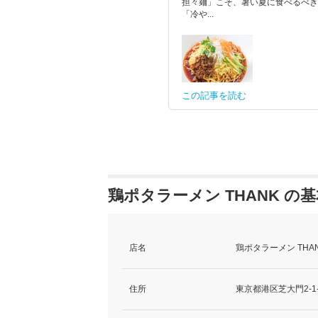
担々麺」こそ、暑い夏に食べるべき
「冷や...
この記事を読む
鶏ポタラーメン THANK の
店名
鶏ポタラーメン THA
住所
東京都港区芝大門2-1-