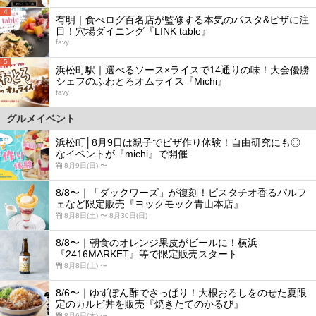
4
有明｜食べログ百名店が監修する本気のパスタ&ピザに注
目！穴場ダイニング『LINK table』
favy
5
浜松町駅｜選べるソース×ライスで14通りの味！大会優勝
シェフのふわとろオムライス『Michi』
favy
グルメイベント
浜松町│8月9日は親子でピザ作り体験！自由研究にも◎
なイベントが『michi』で開催
8月9日(日) 〜
8/8〜｜「ダックワーズ」が復刻！ピスタチオ香るパルフ
ェなど限定販売『ヨックモック青山本店』
8月8日(土) 〜 8月30日(日)
8/8〜｜朝食のオレンジ果皮がビールに！横浜
『2416MARKET』等で限定販売スタート
8月8日(土) 〜
8/6〜｜ゆずぽん酢でさっぱり！大根おろしをのせた夏限
定のカルビ丼を販売『焼きたてのかるび』
8月6日(木) 〜