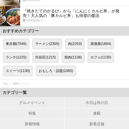
『焼きたてのかるび』から「にんにくカルビ丼」が発
売！大人気の「豚カルビ丼」も待望の復活
8月6日(木) 〜
おすすめカテゴリー
東京都(7546)
ラーメン(2305)
肉(2253)
居酒屋(1804)
ランチ(1225)
渋谷区(1215)
焼肉(1138)
カフェ(1130)
スイーツ(1130)
おもしろ・話題(1065)
favy
霞町三〇一ノ一
カテゴリ一覧
グルメイベント
今日は何の日
特集
連載
新着情報
新着店舗