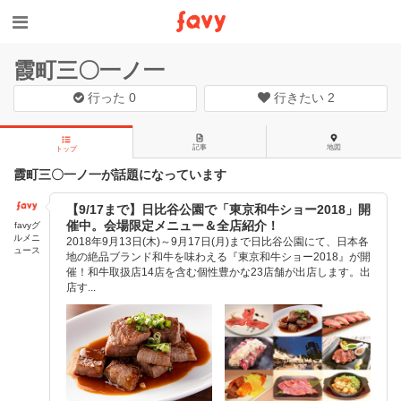
霞町三〇一ノ一
行った
0
行きたい
2
記事
地図
トップ
霞町三〇一ノ一が話題になっています
【9/17まで】日比谷公園で「東京和牛ショー2018」開
催中。会場限定メニュー＆全店紹介！
favyグ
ルメニ
2018年9月13日(木)～9月17日(月)まで日比谷公園にて、日本各
ュース
地の絶品ブランド和牛を味わえる『東京和牛ショー2018』が開
催！和牛取扱店14店を含む個性豊かな23店舗が出店します。出
店す...