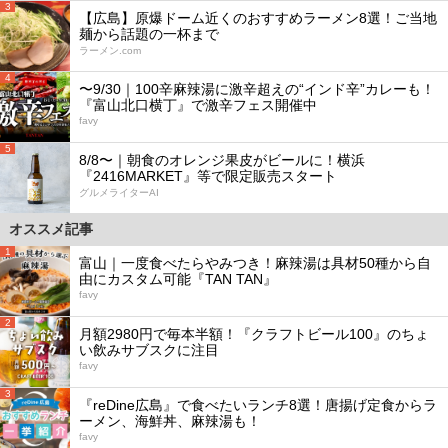
3
【広島】原爆ドーム近くのおすすめラーメン8選！ご当地
麺から話題の一杯まで
ラーメン.com
4
〜9/30｜100辛麻辣湯に激辛超えの“インド辛”カレーも！
『富山北口横丁』で激辛フェス開催中
favy
5
8/8〜｜朝食のオレンジ果皮がビールに！横浜
『2416MARKET』等で限定販売スタート
グルメライターAI
オススメ記事
1
富山｜一度食べたらやみつき！麻辣湯は具材50種から自
由にカスタム可能『TAN TAN』
favy
2
月額2980円で毎本半額！『クラフトビール100』のちょ
い飲みサブスクに注目
favy
3
『reDine広島』で食べたいランチ8選！唐揚げ定食からラ
ーメン、海鮮丼、麻辣湯も！
favy