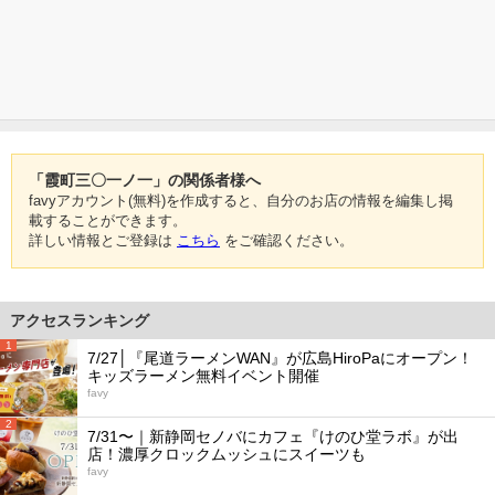
「霞町三〇一ノ一」の関係者様へ
favyアカウント(無料)を作成すると、自分のお店の情報を編集し掲
載することができます。
詳しい情報とご登録は
こちら
をご確認ください。
アクセスランキング
1
7/27│『尾道ラーメンWAN』が広島HiroPaにオープン！
キッズラーメン無料イベント開催
favy
2
7/31〜｜新静岡セノバにカフェ『けのひ堂ラボ』が出
店！濃厚クロックムッシュにスイーツも
favy